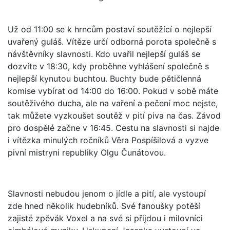
Už od 11:00 se k hrncům postaví soutěžící o nejlepší
uvařený guláš. Vítěze určí odborná porota společně s
návštěvníky slavnosti. Kdo uvařil nejlepší guláš se
dozvíte v 18:30, kdy proběhne vyhlášení společně s
nejlepší kynutou buchtou. Buchty bude pětičlenná
komise vybírat od 14:00 do 16:00. Pokud v sobě máte
soutěživého ducha, ale na vaření a pečení moc nejste,
tak můžete vyzkoušet soutěž v pití piva na čas. Závod
pro dospělé začne v 16:45. Cestu na slavnosti si najde
i vítězka minulých ročníků Věra Pospíšilová a vyzve
pivní mistryni republiky Olgu Čunátovou.
Slavnosti nebudou jenom o jídle a pití, ale vystoupí
zde hned několik hudebníků. Své fanoušky potěší
zajisté zpěvák Voxel a na své si přijdou i milovníci