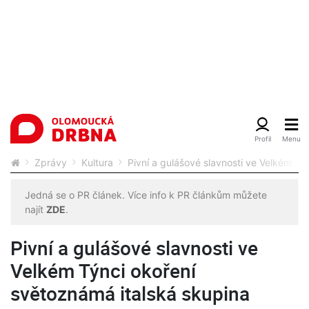
Zprávy
Kultura
Pivní a gulášové slavnosti ve Velkém Tý
Jedná se o PR článek. Více info k PR článkům můžete
najít
ZDE
.
Pivní a gulášové slavnosti ve
Velkém Týnci okoření
světoznámá italská skupina