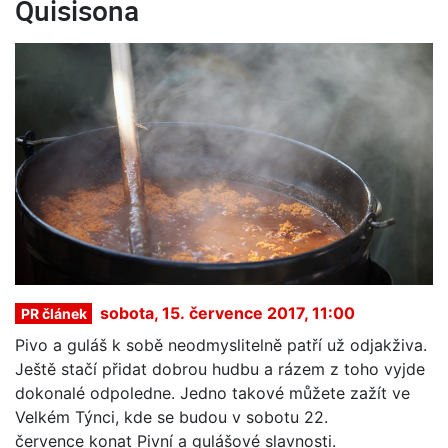
Quisisona
sobota, 15. července 2017, 11:00
PR článek
Pivo a guláš k sobě neodmyslitelně patří už odjakživa.
Ještě stačí přidat dobrou hudbu a rázem z toho vyjde
dokonalé odpoledne. Jedno takové můžete zažít ve
Velkém Týnci, kde se budou v sobotu 22.
července konat Pivní a gulášové slavnosti.