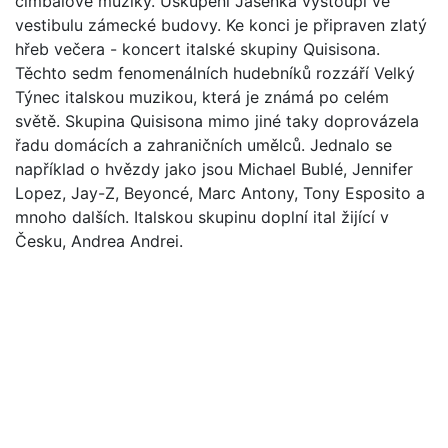
cimbálové muziky. Uskupení Jasenka vystoupí ve
vestibulu zámecké budovy. Ke konci je připraven zlatý
hřeb večera - koncert italské skupiny Quisisona.
Těchto sedm fenomenálních hudebníků rozzáří Velký
Týnec italskou muzikou, která je známá po celém
světě. Skupina Quisisona mimo jiné taky doprovázela
řadu domácích a zahraničních umělců. Jednalo se
například o hvězdy jako jsou Michael Bublé, Jennifer
Lopez, Jay-Z, Beyoncé, Marc Antony, Tony Esposito a
mnoho dalších. Italskou skupinu doplní ital žijící v
Česku, Andrea Andrei.