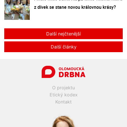
z dívek se stane novou královnou krásy?
Další nejčtenější
Další články
O projektu
Etický kodex
Kontakt