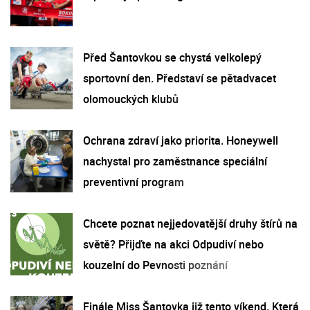
Před Šantovkou se chystá velkolepý
sportovní den. Představí se pětadvacet
olomouckých klubů
Ochrana zdraví jako priorita. Honeywell
nachystal pro zaměstnance speciální
preventivní program
Chcete poznat nejjedovatější druhy štírů na
světě? Přijďte na akci Odpudiví nebo
kouzelní do Pevnosti poznání
Finále Miss Šantovka již tento víkend. Která