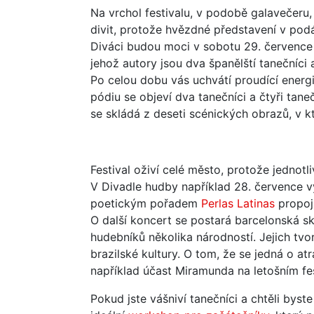
Na vrchol festivalu, v podobě galavečeru
divit, protože hvězdné představení v pod
Diváci budou moci v sobotu 29. července
jehož autory jsou dva španělští tanečníci
Po celou dobu vás uchvátí proudící energ
pódiu se objeví dva tanečníci a čtyři tane
se skládá z deseti scénických obrazů, v k
Festival oživí celé město, protože jednot
V Divadle hudby například 28. července v
poetickým pořadem
Perlas Latinas
propojí
O další koncert se postará barcelonská s
hudebníků několika národností. Jejich tvo
brazilské kultury. O tom, že se jedná o a
například účast Miramunda na letošním fes
Pokud jste vášniví tanečníci a chtěli byst