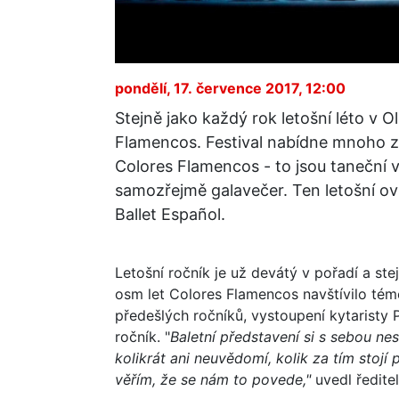
pondělí, 17. července 2017, 12:00
Stejně jako každý rok letošní léto v O
Flamencos. Festival nabídne mnoho 
Colores Flamencos - to jsou taneční 
samozřejmě galavečer. Ten letošní 
Ballet Español.
Letošní ročník je už devátý v pořadí a ste
osm let Colores Flamencos navštívilo témě
předešlých ročníků, vystoupení kytaristy 
ročník. "
Baletní představení si s sebou ne
kolikrát ani neuvědomí, kolik za tím stojí
věřím, že se nám to povede,"
uvedl ředitel