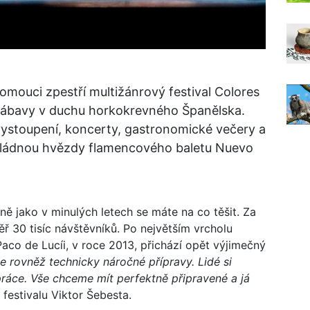
lomouci zpestří multižánrový festival Colores
zábavy v duchu horkokrevného Španělska.
vystoupení, koncerty, gastronomické večery a
ovládnou hvězdy flamencového baletu Nuevo
jně jako v minulých letech se máte na co těšit. Za
ř 30 tisíc návštěvníků. Po největším vrcholu
Paco de Lucíi, v roce 2013, přichází opět výjimečný
se rovněž technicky náročné přípravy. Lidé si
 práce. Vše chceme mít perfektně připravené a já
 festivalu Viktor Šebesta.