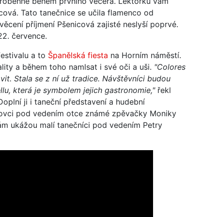
 proběhne během prvního večera. Lektorku vám
cová. Tato tanečnice se učila flamenco od
věcení příjmení Pšenicová zajisté neslyší poprvé.
22. července.
festivalu a to
Španělská fiesta
na Horním náměstí.
ity a během toho namlsat i své oči a uši.
"Colores
it. Stala se z ní už tradice. Návštěvníci budou
llu, která je symbolem jejich gastronomie,"
řekl
Doplní ji i taneční představení a hudební
rovci pod vedením otce známé zpěvačky Moniky
ám ukážou malí tanečníci pod vedením Petry