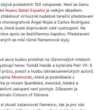
, zbývá posledních 150 vstupenek. Není se čemu
ání
Nuevo Ballet Español
je velkým lákadlem.
 zhlédnout virtuozně hudebně taneční představení
 a choreografové Ángel Rojas a Carlos Rodríguez.
ie, která bude doprovázet celé vystoupení. Na
čnice spolu se šestičlennou kapelou. Představení
terých se mísí různé flamencové styly.
livé akce budou probíhat na různorodých místech.
ystoupí herec Tomáš Hanák a kytarista Petr Vít. S
 prózu, poezii a hudbu latinskoamerických autorů.
kupina
Miramundo
, která je poskládaná z
rba je mixem španělské, mexické, italské a
traktivní uskupení není pochyb. Důkazem je
tivalu Colours of Ostrava.
e si zkusit zatancovat flamenco, tak je pro vás