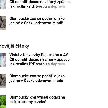
ČR odhalili dosud neznámý způsob,
jak rostliny řídí tvorbu a dopravu
svých hormonů
Olomoucké zoo se podařilo jako
jediné v Česku odchovat mládě
novější články
Vědci z Univerzity Palackého a AV
ČR odhalili dosud neznámý způsob,
jak rostliny řídí tvorbu a dopravu
svých hormonů
Olomoucké zoo se podařilo jako
jediné v Česku odchovat mládě
Olomoucký kraj vypsal dotaci na
péči o stromy a zeleň