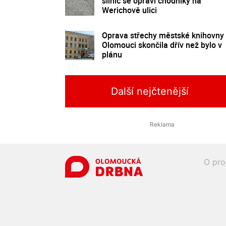
silnic se opraví chodníky na
Werichově ulici
Oprava střechy městské knihovny
Olomouci skončila dřív než bylo v
plánu
Další nejčtenější
O pro