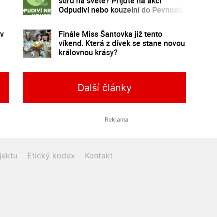
štírů na světě? Přijďte na akci
Odpudiví nebo kouzelní do Pevnosti
poznání
 v
Finále Miss Šantovka již tento
víkend. Která z dívek se stane novou
královnou krásy?
Další články
jektu
Etický kodex
Kontakt