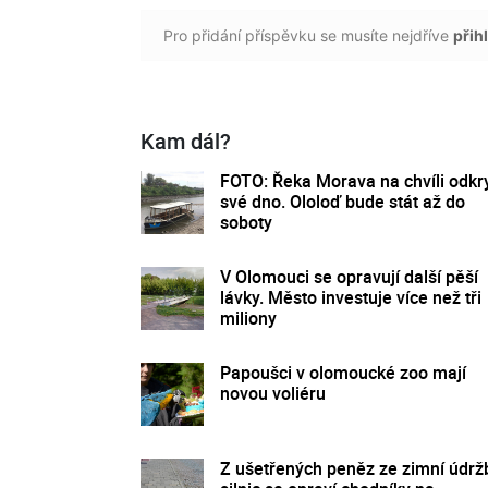
Pro přidání příspěvku se musíte nejdříve
přihl
Kam dál?
FOTO: Řeka Morava na chvíli odkr
své dno. Ololoď bude stát až do
soboty
V Olomouci se opravují další pěší
lávky. Město investuje více než tři
miliony
Papoušci v olomoucké zoo mají
novou voliéru
Z ušetřených peněz ze zimní údrž