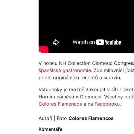
V hotelu NH Collection Olomouc Congress
španělské gastronomie
. Zde milovníci jíd
podle originálních receptů a surovin.
Vstupenky je možné zakoupit v síti Ticke
Horním náměstí v Olomouci. Všechny potře
Colores Flamencos
a na
Facebooku
.
Autoři
| Foto
Colores Flamencos
Komentáře