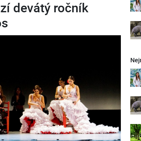
zí devátý ročník
os
Nej