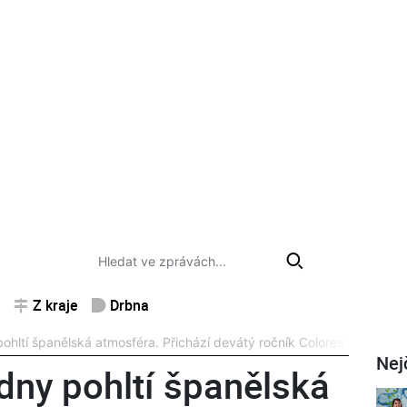
Z kraje
Drbna
ohltí španělská atmosféra. Přichází devátý ročník Colores Flamenco
Nej
dny pohltí španělská