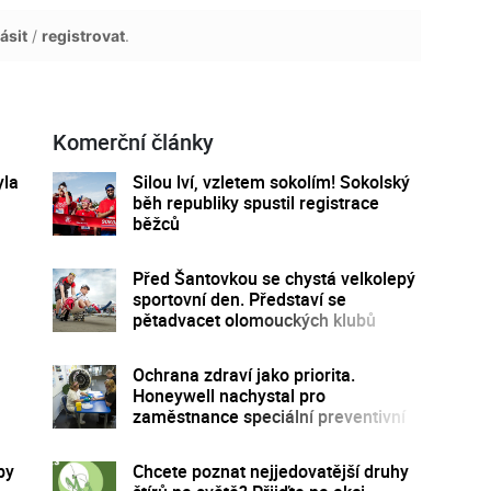
ásit
/
registrovat
.
Komerční články
yla
Silou lví, vzletem sokolím! Sokolský
běh republiky spustil registrace
běžců
Před Šantovkou se chystá velkolepý
sportovní den. Představí se
pětadvacet olomouckých klubů
Ochrana zdraví jako priorita.
Honeywell nachystal pro
zaměstnance speciální preventivní
program
by
Chcete poznat nejjedovatější druhy