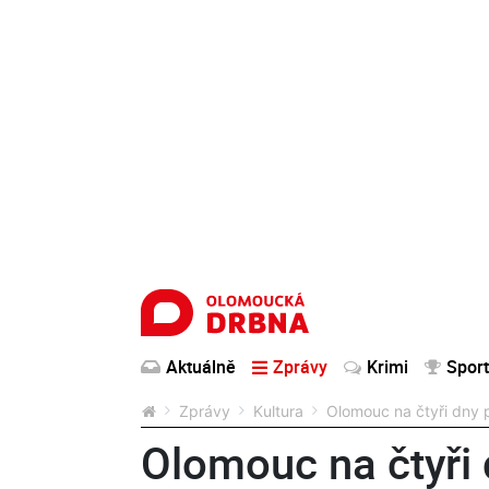
Aktuálně
Zprávy
Krimi
Sport
Zprávy
Kultura
Olomouc na čtyři dny p
Olomouc na čtyři 