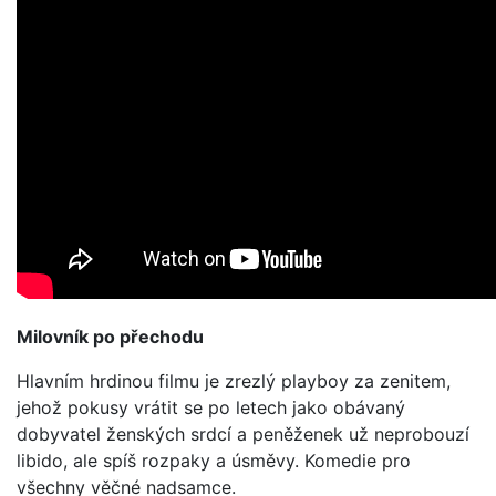
Milovník po přechodu
Hlavním hrdinou filmu je zrezlý playboy za zenitem,
jehož pokusy vrátit se po letech jako obávaný
dobyvatel ženských srdcí a peněženek už neprobouzí
libido, ale spíš rozpaky a úsměvy. Komedie pro
všechny věčné nadsamce.