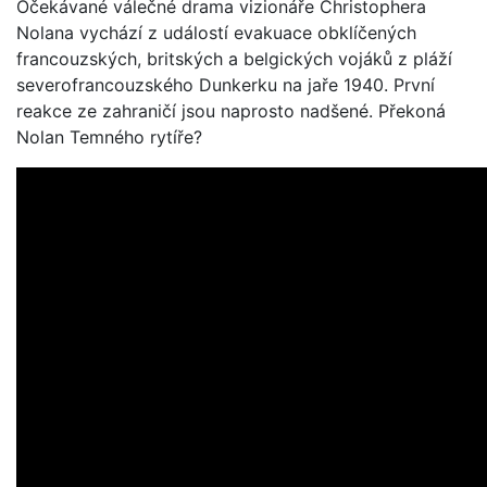
Očekávané válečné drama vizionáře Christophera
Nolana vychází z událostí evakuace obklíčených
francouzských, britských a belgických vojáků z pláží
severofrancouzského Dunkerku na jaře 1940. První
reakce ze zahraničí jsou naprosto nadšené. Překoná
Nolan Temného rytíře?