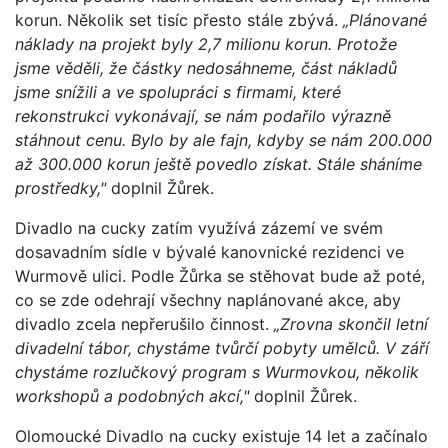
korun. Několik set tisíc přesto stále zbývá.
„Plánované
náklady na projekt byly 2,7 milionu korun. Protože
jsme věděli, že částky nedosáhneme, část nákladů
jsme snížili a ve spolupráci s firmami, které
rekonstrukci vykonávají, se nám podařilo výrazně
stáhnout cenu. Bylo by ale fajn, kdyby se nám 200.000
až 300.000 korun ještě povedlo získat. Stále sháníme
prostředky,"
doplnil Žůrek.
Divadlo na cucky zatím využívá zázemí ve svém
dosavadním sídle v bývalé kanovnické rezidenci ve
Wurmově ulici. Podle Žůrka se stěhovat bude až poté,
co se zde odehrají všechny naplánované akce, aby
divadlo zcela nepřerušilo činnost.
„Zrovna skončil letní
divadelní tábor, chystáme tvůrčí pobyty umělců. V září
chystáme rozlučkový program s Wurmovkou, několik
workshopů a podobných akcí,"
doplnil Žůrek.
Olomoucké Divadlo na cucky existuje 14 let a začínalo