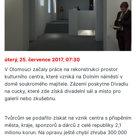
úterý, 25. července 2017, 07:30
V Olomouci začaly práce na rekonstrukci prostor
kulturního centra, které vzniká na Dolním náměstí v
domě soukromého majitele. Zázemí poskytne Divadlu
na cucky, které zde získá divadelní sál a místo pro
galerii nebo zkušebnu.
Tvůrcům se podařilo získat na vznik centra s přispěním
města, kraje, sponzorů a dárců z celé republiky 2,1
milionu korun. Na opravu ještě chybí zhruba 300.000