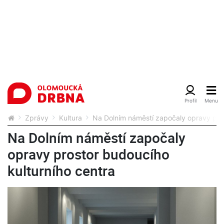
Zprávy
Kultura
Na Dolním náměstí započaly opravy pros
Na Dolním náměstí započaly
opravy prostor budoucího
kulturního centra