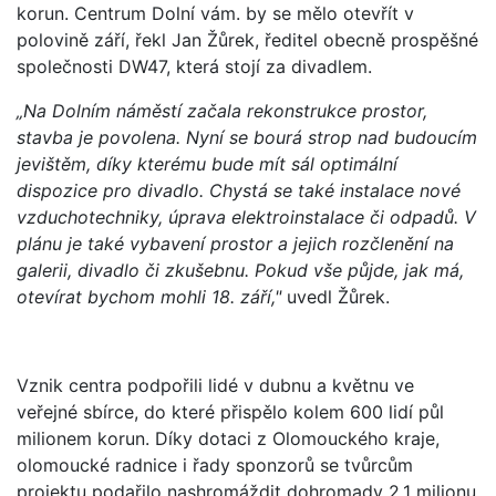
korun. Centrum Dolní vám. by se mělo otevřít v
polovině září, řekl Jan Žůrek, ředitel obecně prospěšné
společnosti DW47, která stojí za divadlem.
„Na Dolním náměstí začala rekonstrukce prostor,
stavba je povolena. Nyní se bourá strop nad budoucím
jevištěm, díky kterému bude mít sál optimální
dispozice pro divadlo. Chystá se také instalace nové
vzduchotechniky, úprava elektroinstalace či odpadů. V
plánu je také vybavení prostor a jejich rozčlenění na
galerii, divadlo či zkušebnu. Pokud vše půjde, jak má,
otevírat bychom mohli 18. září,"
uvedl Žůrek.
Vznik centra podpořili lidé v dubnu a květnu ve
veřejné sbírce, do které přispělo kolem 600 lidí půl
milionem korun. Díky dotaci z Olomouckého kraje,
olomoucké radnice i řady sponzorů se tvůrcům
projektu podařilo nashromáždit dohromady 2,1 milionu