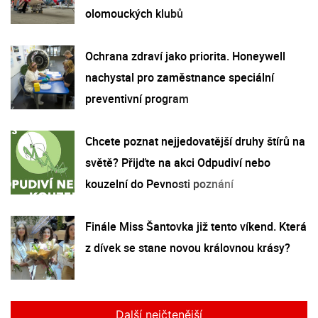
olomouckých klubů
Ochrana zdraví jako priorita. Honeywell
nachystal pro zaměstnance speciální
preventivní program
Chcete poznat nejjedovatější druhy štírů na
světě? Přijďte na akci Odpudiví nebo
kouzelní do Pevnosti poznání
Finále Miss Šantovka již tento víkend. Která
z dívek se stane novou královnou krásy?
Další nejčtenější