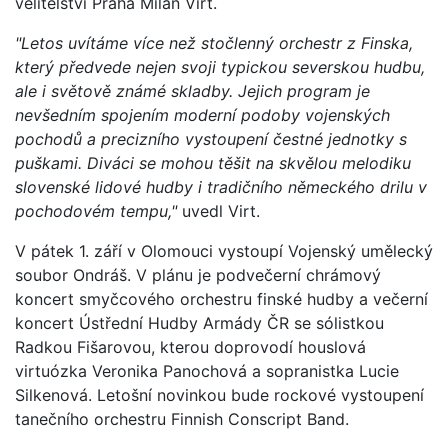
velitelství Praha Milan Virt.
"Letos uvítáme více než stočlenný orchestr z Finska,
který předvede nejen svoji typickou severskou hudbu,
ale i světově známé skladby. Jejich program je
nevšedním spojením moderní podoby vojenských
pochodů a precizního vystoupení čestné jednotky s
puškami. Diváci se mohou těšit na skvělou melodiku
slovenské lidové hudby i tradičního německého drilu v
pochodovém tempu,"
uvedl Virt.
V pátek 1. září v Olomouci vystoupí Vojenský umělecký
soubor Ondráš. V plánu je podvečerní chrámový
koncert smyčcového orchestru finské hudby a večerní
koncert Ústřední Hudby Armády ČR se sólistkou
Radkou Fišarovou, kterou doprovodí houslová
virtuózka Veronika Panochová a sopranistka Lucie
Silkenová. Letošní novinkou bude rockové vystoupení
tanečního orchestru Finnish Conscript Band.