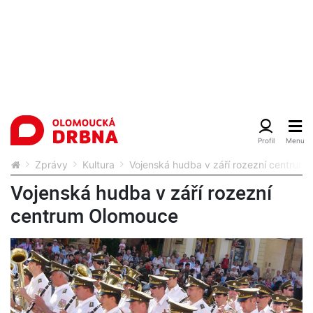
Zprávy
Kultura
Vojenská hudba v září rozezní centrum
Vojenská hudba v září rozezní
centrum Olomouce