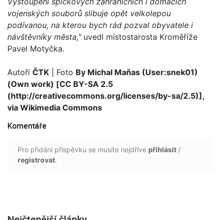
Vystoupení špičkových zahraničních i domácích
vojenských souborů slibuje opět velkolepou
podívanou, na kterou bych rád pozval obyvatele i
návštěvníky města,"
uvedl místostarosta Kroměříže
Pavel Motyčka.
Autoři
ČTK
| Foto
By Michal Maňas (User:snek01)
(Own work) [CC BY-SA 2.5
(http://creativecommons.org/licenses/by-sa/2.5)],
via Wikimedia Commons
Komentáře
Pro přidání příspěvku se musíte nejdříve
přihlásit
/
registrovat
.
Nejčtenější články