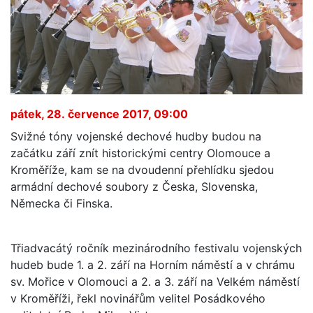
pátek, 28. července 2017, 09:00
Svižné tóny vojenské dechové hudby budou na
začátku září znít historickými centry Olomouce a
Kroměříže, kam se na dvoudenní přehlídku sjedou
armádní dechové soubory z Česka, Slovenska,
Německa či Finska.
Třiadvacátý ročník mezinárodního festivalu vojenských
hudeb bude 1. a 2. září na Horním náměstí a v chrámu
sv. Mořice v Olomouci a 2. a 3. září na Velkém náměstí
v Kroměříži, řekl novinářům velitel Posádkového