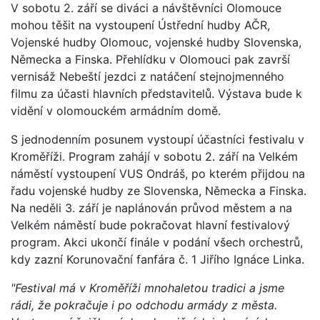
V sobotu 2. září se diváci a návštěvníci Olomouce
mohou těšit na vystoupení Ústřední hudby AČR,
Vojenské hudby Olomouc, vojenské hudby Slovenska,
Německa a Finska. Přehlídku v Olomouci pak završí
vernisáž Nebeští jezdci z natáčení stejnojmenného
filmu za účasti hlavních představitelů. Výstava bude k
vidění v olomouckém armádním domě.
S jednodenním posunem vystoupí účastníci festivalu v
Kroměříži. Program zahájí v sobotu 2. září na Velkém
náměstí vystoupení VUS Ondráš, po kterém přijdou na
řadu vojenské hudby ze Slovenska, Německa a Finska.
Na neděli 3. září je naplánován průvod městem a na
Velkém náměstí bude pokračovat hlavní festivalový
program. Akci ukončí finále v podání všech orchestrů,
kdy zazní Korunovační fanfára č. 1 Jiřího Ignáce Linka.
"Festival má v Kroměříži mnohaletou tradici a jsme
rádi, že pokračuje i po odchodu armády z města.