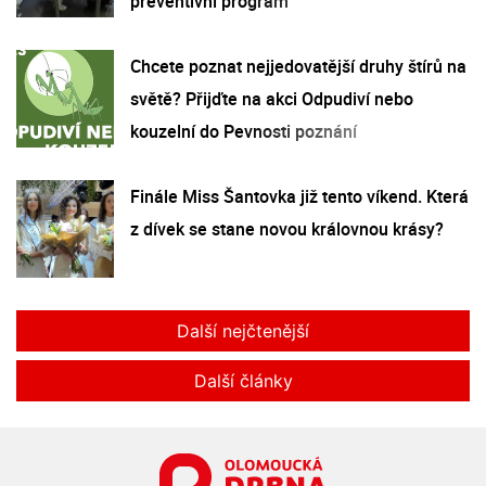
preventivní program
Chcete poznat nejjedovatější druhy štírů na
světě? Přijďte na akci Odpudiví nebo
kouzelní do Pevnosti poznání
Finále Miss Šantovka již tento víkend. Která
z dívek se stane novou královnou krásy?
Další nejčtenější
Další články