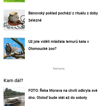
Bánovský poklad pochází z rituálu z doby
železné
Už jste viděli mláďata lemurů kata v
Olomoucké zoo?
Kam dál?
FOTO: Řeka Morava na chvíli odkryla své
dno. Ololoď bude stát až do soboty