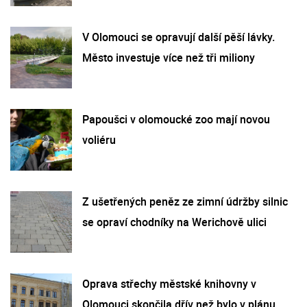
V Olomouci se opravují další pěší lávky.
Město investuje více než tři miliony
Papoušci v olomoucké zoo mají novou
voliéru
Z ušetřených peněz ze zimní údržby silnic
se opraví chodníky na Werichově ulici
Oprava střechy městské knihovny v
Olomouci skončila dřív než bylo v plánu