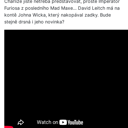
Charlize jistě netřeba představovat, prostě Imperator
Furiosa z posledního Mad Maxe… David Leitch má na
kontě Johna Wicka, který nakopával zadky. Bude
stejně drsná i jeho novinka?