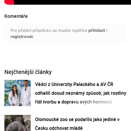
Komentáře
Pro přidání příspěvku se musíte nejdříve
přihlásit
/
registrovat
.
Nejčtenější články
Vědci z Univerzity Palackého a AV ČR
odhalili dosud neznámý způsob, jak rostliny
řídí tvorbu a dopravu svých hormonů
Olomoucké zoo se podařilo jako jediné v
Česku odchovat mládě