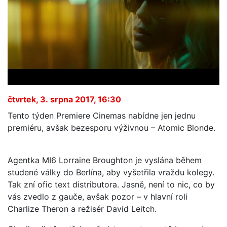
čtvrtek, 3. srpna 2017, 16:30
Tento týden Premiere Cinemas nabídne jen jednu
premiéru, avšak bezesporu výživnou – Atomic Blonde.
Agentka MI6 Lorraine Broughton je vyslána během
studené války do Berlína, aby vyšetřila vraždu kolegy.
Tak zní ofic text distributora. Jasně, není to nic, co by
vás zvedlo z gauče, avšak pozor – v hlavní roli
Charlize Theron a režisér David Leitch.