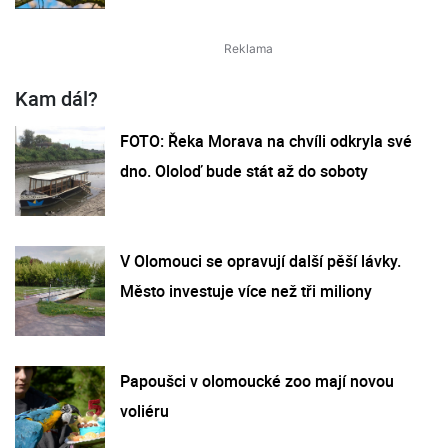
Kam dál?
FOTO: Řeka Morava na chvíli odkryla své
dno. Ololoď bude stát až do soboty
V Olomouci se opravují další pěší lávky.
Město investuje více než tři miliony
Papoušci v olomoucké zoo mají novou
voliéru