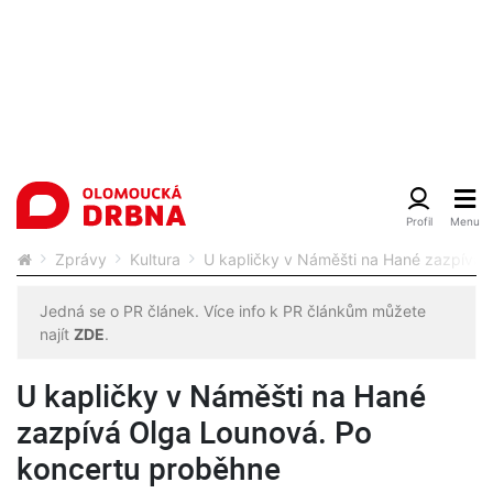
Zprávy
Kultura
U kapličky v Náměšti na Hané zazpívá 
Jedná se o PR článek. Více info k PR článkům můžete
najít
ZDE
.
U kapličky v Náměšti na Hané
zazpívá Olga Lounová. Po
koncertu proběhne