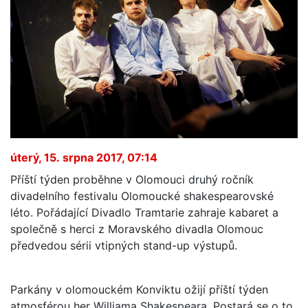
úterý, 15. srpna 2017, 07:14
Příští týden proběhne v Olomouci druhý ročník
divadelního festivalu Olomoucké shakespearovské
léto. Pořádající Divadlo Tramtarie zahraje kabaret a
společně s herci z Moravského divadla Olomouc
předvedou sérii vtipných stand-up výstupů.
Parkány v olomouckém Konviktu ožijí příští týden
atmosférou her Williama Shakespeara. Postará se o to