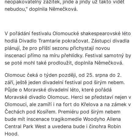
neopakovatelný zážitek, jinde a jindy už takto vidět
nebudou," doplnila Němečková.
V pořádání festivalu Olomoucké shakespearovské léto
hodlá Divadlo Tramtarie pokračovat. Zástupci divadla
plánují, že pro příští sezonu přichystají novou
inscenaci přímo na míru přehlídky. Festival samotný by
se poté mohl také prodloužit, doplnila Němečková.
Olomouc čeká o týden později, od 25. srpna do 2.
září, ještě jeden divadelní festival pod širým nebem.
Půjde o Moravské divadelní léto, které pořádá
Moravské divadlo Olomouc. Herci se představí nejen v
Olomouci, ale zamíří i na fort do Křelova a na zámek v
Čechách pod Kosířem. Premiéru pod širým nebem
bude mít inscenace tragikomedie Woodyho Allena
Central Park West a uvedena bude i činohra Robin
Hood.