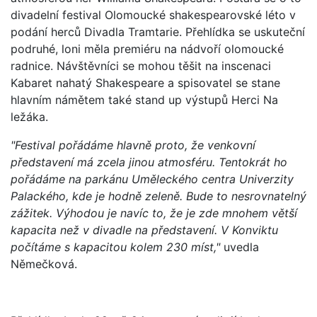
divadelní festival Olomoucké shakespearovské léto v
podání herců Divadla Tramtarie. Přehlídka se uskuteční
podruhé, loni měla premiéru na nádvoří olomoucké
radnice. Návštěvníci se mohou těšit na inscenaci
Kabaret nahatý Shakespeare a spisovatel se stane
hlavním námětem také stand up výstupů Herci Na
ležáka.
"Festival pořádáme hlavně proto, že venkovní
představení má zcela jinou atmosféru. Tentokrát ho
pořádáme na parkánu Uměleckého centra Univerzity
Palackého, kde je hodně zeleně. Bude to nesrovnatelný
zážitek. Výhodou je navíc to, že je zde mnohem větší
kapacita než v divadle na představení. V Konviktu
počítáme s kapacitou kolem 230 míst,"
uvedla
Němečková.