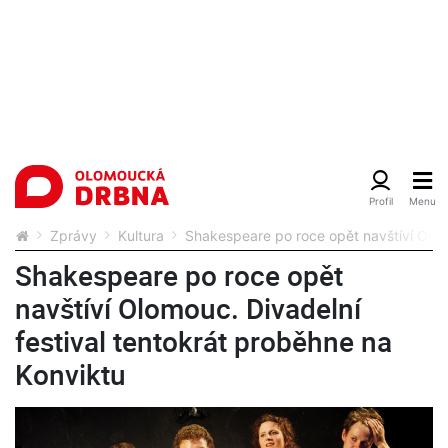
Zprávy
Kultura
Shakespeare po roce opět navštíví Olomo
Shakespeare po roce opět
navštíví Olomouc. Divadelní
festival tentokrát proběhne na
Konviktu