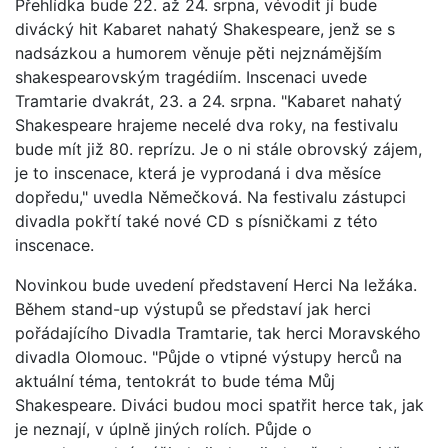
Přehlídka bude 22. až 24. srpna, vévodit jí bude
divácký hit Kabaret nahatý Shakespeare, jenž se s
nadsázkou a humorem věnuje pěti nejznámějším
shakespearovským tragédiím. Inscenaci uvede
Tramtarie dvakrát, 23. a 24. srpna. "Kabaret nahatý
Shakespeare hrajeme necelé dva roky, na festivalu
bude mít již 80. reprízu. Je o ni stále obrovský zájem,
je to inscenace, která je vyprodaná i dva měsíce
dopředu," uvedla Němečková. Na festivalu zástupci
divadla pokřtí také nové CD s písničkami z této
inscenace.
Novinkou bude uvedení představení Herci Na ležáka.
Během stand-up výstupů se představí jak herci
pořádajícího Divadla Tramtarie, tak herci Moravského
divadla Olomouc. "Půjde o vtipné výstupy herců na
aktuální téma, tentokrát to bude téma Můj
Shakespeare. Diváci budou moci spatřit herce tak, jak
je neznají, v úplně jiných rolích. Půjde o