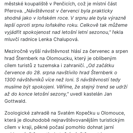
městské koupaliště v Penčicích, což je místní část
Přerova.
„Návštěvnost v červenci byla prakticky
shodná jako v loňském roce. V srpnu ale byla výrazně
lepší oproti srpnu loňského roku. Celkově tak můžeme
vyjádřit spokojenost nad letošní letní sezonou,"
řekla
mluvčí radnice Lenka Chalupová.
Meziročně vyšší návštěvnost hlásí za červenec a srpen
hrad Šternberk na Olomoucku, který je oblíbeným
cílem turistů z tuzemska i zahraničí.
„Od začátku
července do 28. srpna navštívilo hrad Šternberk o
1300 návštěvníků více než loni. S návštěvností tedy
musíme být spokojeni. Věříme, že stejný trend se udrží
až do konce letošní sezony,"
uvedl kastelán Jan
Gottwald.
Zoologické zahradě na Svatém Kopečku u Olomouce,
která je dlouhodobě nejnavštěvovanějším turistickým
cílem v kraji, pěkné počasí pomohlo dohnat jarní