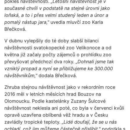
pokles návštěvnosti.
„Letošní návštěvnost je v
současné chvíli v podstatě na stejné úrovni jako
loňská, a to i přes velmi studený leden a únor a
pomalý nástup jara,"
uvedla mluvčí zoo Karla
Břečková.
V dubnu vylepšily do té doby slabší bilanci
návštěvnosti svatokopecké zoo Velikonoce a od
května již začaly počty zájemců o prohlídku zoo
převyšovat předchozí dva roky.
„Dohnali jsme tak
vzniklý propad a nyní se přibližujeme ke 300.000
návštěvníkům,"
dodala Břečková.
Zhruba stejnou návštěvnost jako v rekordním roce
2016 měl v letních měsících hrad Bouzov na
Olomoucku. Podle kastelánky Zuzany Šulcové
návštěvnost neklesla ani poté, co byla v červenci kvůli
opravě uzavřena oblíbená věž hradu a v Česku
zavládly tropické teploty.
„Lidé doufají, že se u nás
ochladí, což jim můžeme částečně přislíbit,"
podotkla s