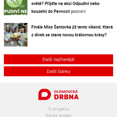
světě? Přijďte na akci Odpudiví nebo
kouzelní do Pevnosti poznání
Finále Miss Šantovka již tento víkend. Která
z dívek se stane novou královnou krásy?
Další nejčtenější
Další články
O projektu
Etický kodex