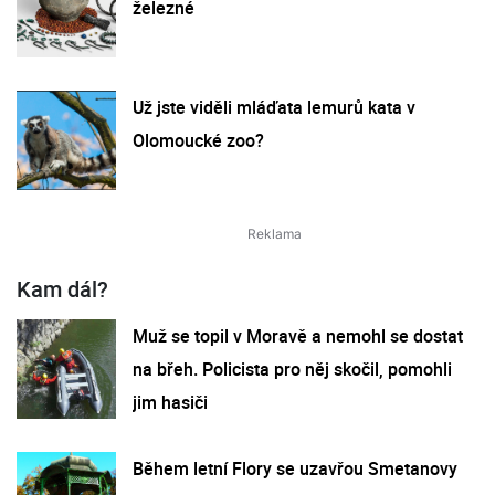
železné
Už jste viděli mláďata lemurů kata v
Olomoucké zoo?
Kam dál?
Muž se topil v Moravě a nemohl se dostat
na břeh. Policista pro něj skočil, pomohli
jim hasiči
Během letní Flory se uzavřou Smetanovy