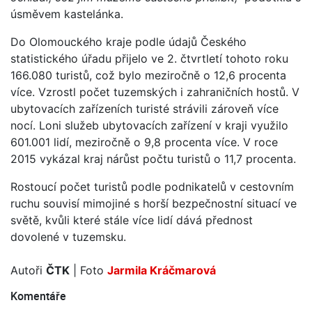
úsměvem kastelánka.
Do Olomouckého kraje podle údajů Českého
statistického úřadu přijelo ve 2. čtvrtletí tohoto roku
166.080 turistů, což bylo meziročně o 12,6 procenta
více. Vzrostl počet tuzemských i zahraničních hostů. V
ubytovacích zařízeních turisté strávili zároveň více
nocí. Loni služeb ubytovacích zařízení v kraji využilo
601.001 lidí, meziročně o 9,8 procenta více. V roce
2015 vykázal kraj nárůst počtu turistů o 11,7 procenta.
Rostoucí počet turistů podle podnikatelů v cestovním
ruchu souvisí mimojiné s horší bezpečnostní situací ve
světě, kvůli které stále více lidí dává přednost
dovolené v tuzemsku.
Autoři
ČTK
| Foto
Jarmila Kráčmarová
Komentáře