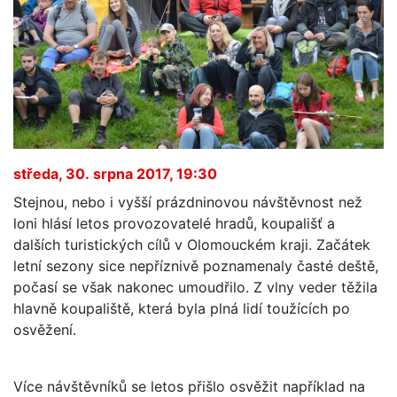
středa, 30. srpna 2017, 19:30
Stejnou, nebo i vyšší prázdninovou návštěvnost než
loni hlásí letos provozovatelé hradů, koupališť a
dalších turistických cílů v Olomouckém kraji. Začátek
letní sezony sice nepříznivě poznamenaly časté deště,
počasí se však nakonec umoudřilo. Z vlny veder těžila
hlavně koupaliště, která byla plná lidí toužících po
osvěžení.
Více návštěvníků se letos přišlo osvěžit například na