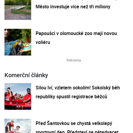
Město investuje více než tři miliony
Papoušci v olomoucké zoo mají novou
voliéru
Komerční články
Silou lví, vzletem sokolím! Sokolský běh
republiky spustil registrace běžců
Před Šantovkou se chystá velkolepý
sportovní den. Představí se pětadvacet