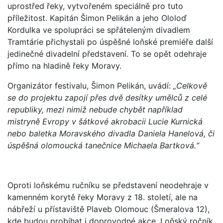
uprostřed řeky, vytvořeném speciálně pro tuto
příležitost. Kapitán Šimon Pelikán a jeho Ololoď
Kordulka ve spolupráci se spřáteleným divadlem
Tramtárie přichystali po úspěšné loňské premiéře další
jedinečné divadelní představení. To se opět odehraje
přímo na hladině řeky Moravy.
Organizátor festivalu, Šimon Pelikán, uvádí:
„Celkově
se do projektu zapojí přes dvě desítky umělců z celé
republiky, mezi nimiž nebude chybět například
mistryně Evropy v šátkové akrobacii Lucie Kurnická
nebo baletka Moravského divadla Daniela Hanelová, či
úspěšná olomoucká tanečnice Michaela Bartková.“
Oproti loňskému ručníku se představení neodehraje v
kamenném korytě řeky Moravy z 18. století, ale na
nábřeží u přístaviště Plaveb Olomouc (Šmeralova 12),
kde budou probíhat i doprovodné akce. Loňský ročník