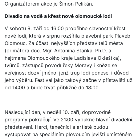
Organizátorem akce je Šimon Pelikán.
Divadlo na vodě a křest nové olomoucké lodi
V sobotu 9. září od 16:00 proběhne slavnostní křest
nové lodi, která v srpnu rozšířila plavební park Plaveb
Olomouc. Za účasti nejvyšších představitelů města
(primátora doc. Mgr. Antonína Staňka, Ph.D. a
hejtmana Olomouckého kraje Ladislava Oklešťka),
tvůrců, zástupců povodí řeky Moravy i kněze se
veřejnost dozví jméno, jenž trup lodi ponese, i důvod
jeho výběru. Festival jako takový začne v přístavišti už
od 14:00 a bude trvat přibližně do 18:00.
Následující den, v neděli 10. září, doprovodné
programy pokračují. Ve 21:00 vypukne hlavní divadelní
představení. Herci, tanečníci a artisté budou
vystupovat na speciálním plovoucím jevišti umístěném