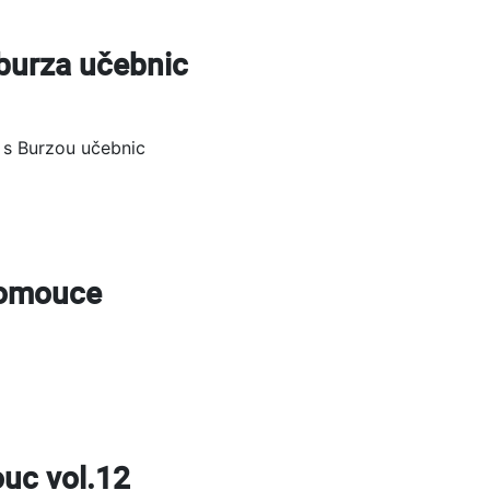
burza učebnic
é s Burzou učebnic
lomouce
uc vol.12