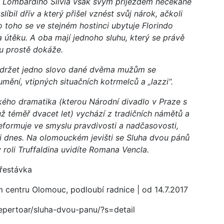
a Lombardiho Silvia však svým příjezdem nečekaně
íbil dřív a který přišel vznést svůj nárok, ačkoli
 toho se ve stejném hostinci ubytuje Florindo
na útěku. A oba mají jednoho sluhu, který se právě
u prostě dokáže.
 dodržet jedno slovo dané dvěma mužům se
ění, vtipných situačních kotrmelců a „lazzi“.
ého dramatika (kterou Národní divadlo v Praze s
už téměř dvacet let) vychází z tradičních námětů a
eformuje ve smyslu pravdivosti a nadčasovosti,
 i dnes. Na olomouckém jevišti se Sluha dvou pánů
 roli Truffaldina uvidíte Romana Vencla.
přestávka
m centru Olomouc, podloubí radnice | od 14.7.2017
epertoar/sluha-dvou-panu/?s=detail