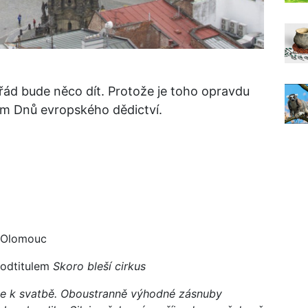
ád bude něco dít. Protože je toho opravdu
am Dnů evropského dědictví.
a Olomouc
podtitulem
Skoro bleší cirkus
uje k svatbě. Oboustranně výhodné zásnuby