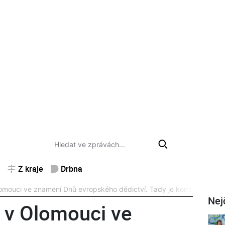
Z kraje
Drbna
mouci ve znamení Dnů evropského dědictví. Tady je kompletní pro
Nej
 v Olomouci ve