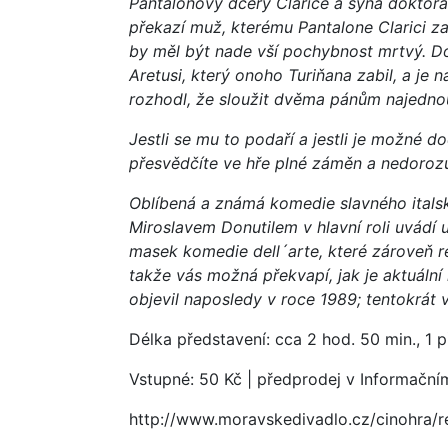
Pantalonovy dcery Clarice a syna doktor
překazí muž, kterému Pantalone Clarici zasl
by měl být nade vší pochybnost mrtvý. Do
Aretusi, který onoho Turiňana zabil, a je 
rozhodl, že sloužit dvěma pánům najedno
Jestli se mu to podaří a jestli je možné
přesvědčíte ve hře plné záměn a nedorozum
Oblíbená a známá komedie slavného italsk
Miroslavem Donutilem v hlavní roli uvádí 
masek komedie dell´arte, které zároveň r
takže vás možná překvapí, jak je aktuální
objevil naposledy v roce 1989; tentokrát v
Délka představení: cca 2 hod. 50 min., 1 
Vstupné: 50 Kč | předprodej v Informační
http://www.moravskedivadlo.cz/cinohra/r