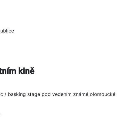
publice
tním kině
ic / basking stage pod vedením známé olomoucké
u