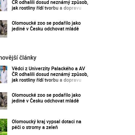
ČR odhalili dosud neznámý způsob,
jak rostliny řídí tvorbu a dopravu
svých hormonů
Olomoucké zoo se podařilo jako
jediné v Česku odchovat mládě
novější články
Vědci z Univerzity Palackého a AV
ČR odhalili dosud neznámý způsob,
jak rostliny řídí tvorbu a dopravu
svých hormonů
Olomoucké zoo se podařilo jako
jediné v Česku odchovat mládě
Olomoucký kraj vypsal dotaci na
péči o stromy a zeleň