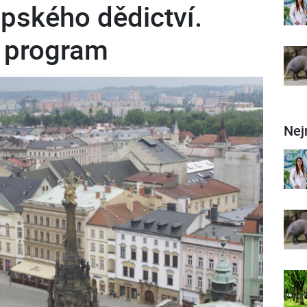
pského dědictví.
í program
Nej