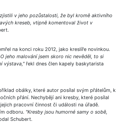
istili v jeho pozůstalosti, že byl kromě aktivního
mavých kreseb, vtipně komentoval život v
ert.
řel na konci roku 2012, jako kreslíře novinkou.
O jeho malování jsem skoro nic nevěděl, to si
ní výstava,"
řekl dnes člen kapely baskytarista
říklad obálky, které autor posílal svým přátelům, k
čních přání. Nechybějí ani kresby, které posílal
ejich pracovní činnost či události na úřadě.
ním odboru.
"Kresby jsou humorné samy o sobě,
dal Schubert.