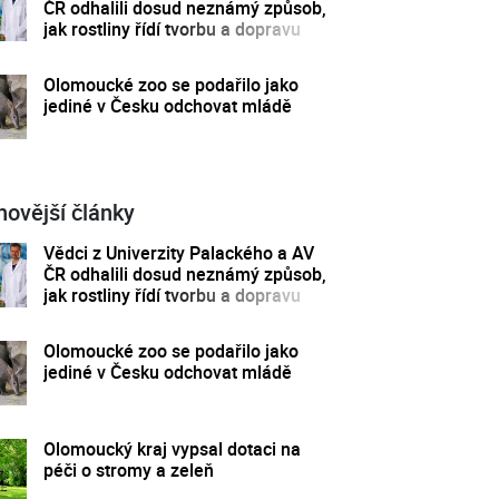
ČR odhalili dosud neznámý způsob,
jak rostliny řídí tvorbu a dopravu
svých hormonů
Olomoucké zoo se podařilo jako
jediné v Česku odchovat mládě
novější články
Vědci z Univerzity Palackého a AV
ČR odhalili dosud neznámý způsob,
jak rostliny řídí tvorbu a dopravu
svých hormonů
Olomoucké zoo se podařilo jako
jediné v Česku odchovat mládě
Olomoucký kraj vypsal dotaci na
péči o stromy a zeleň