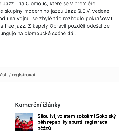
e Jazz Tria Olomouc, které se v premiéře
 ze skupiny moderního jazzu Jazz Q.E.V. vedené
odu na vojnu, se zbylé trio rozhodlo pokračovat
a free jazz. Z kapely Opravil později odešel ze
funguje na olomoucké scéně dál.
ásit
/
registrovat
.
Komerční články
Silou lví, vzletem sokolím! Sokolský
běh republiky spustil registrace
běžců