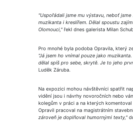
"Uspořádali jsme mu výstavu, neboť jsme zj
muzikanta i kreslířem. Dělal spoustu zají
Olomouci,"
řekl dnes galerista Milan Schub
Pro mnohé byla podoba Opravila, který zem
"Já jsem ho vnímal pouze jako muzikanta. 
dělal spíš pro sebe, skrytě. Je to jeho prv
Luděk Záruba.
Na expozici mohou návštěvníci spatřit nap
vidění jsou i návrhy novoročních nebo váno
kolegům v práci a na kterých komentoval j
Opravil pracoval na magistrátním staveb
zároveň je doplňoval humornými texty,"
do