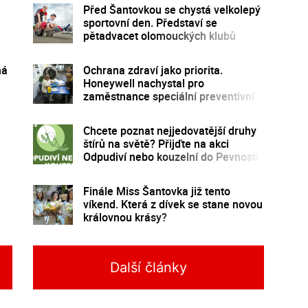
Před Šantovkou se chystá velkolepý
sportovní den. Představí se
pětadvacet olomouckých klubů
ná
Ochrana zdraví jako priorita.
Honeywell nachystal pro
zaměstnance speciální preventivní
program
Chcete poznat nejjedovatější druhy
štírů na světě? Přijďte na akci
Odpudiví nebo kouzelní do Pevnosti
poznání
Finále Miss Šantovka již tento
víkend. Která z dívek se stane novou
královnou krásy?
Další články