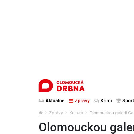
Aktuálně
Zprávy
Krimi
Sport
Zprávy
Kultura
Olomouckou galerii Ca
Olomouckou galer