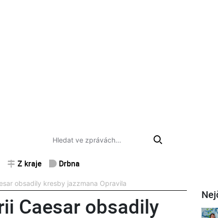
Z kraje
Drbna
esar obsadily kresby jazzmana Opravila
Nej
ii Caesar obsadily