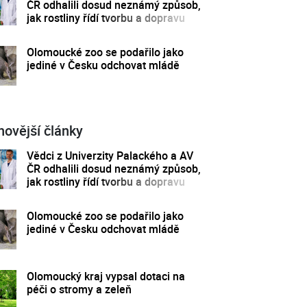
ČR odhalili dosud neznámý způsob,
jak rostliny řídí tvorbu a dopravu
svých hormonů
Olomoucké zoo se podařilo jako
jediné v Česku odchovat mládě
novější články
Vědci z Univerzity Palackého a AV
ČR odhalili dosud neznámý způsob,
jak rostliny řídí tvorbu a dopravu
svých hormonů
Olomoucké zoo se podařilo jako
jediné v Česku odchovat mládě
Olomoucký kraj vypsal dotaci na
péči o stromy a zeleň