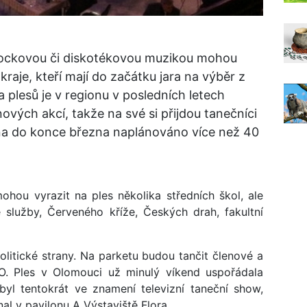
u, rockovou či diskotékovou muzikou mohou
raje, kteří mají do začátku jara na výběr z
ka plesů je v regionu v posledních letech
ových akcí, takže na své si přijdou tanečníci
dna do konce března naplánováno více než 40
ohou vyrazit na ples několika středních škol, ale
 služby, Červeného kříže, Českých drah, fakultní
olitické strany. Na parketu budou tančit členové a
O. Ples v Olomouci už minulý víkend uspořádala
 byl tentokrát ve znamení televizní taneční show,
onal v pavilonu A Výstaviště Flora.