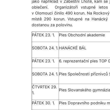
jako například v Zábeštní Lhotě, kam se
oblečení. Organizátoři vstupné letos 
v Olomouci činilo 490 korun. Na Rockový 
místě 290 korun. Vstupné na Hanácký b
dostanou za polovinu.
PÁTEK 23. 1.
Ples Obchodní akademie
SOBOTA 24. 1.
HANÁCKÉ BÁL
PÁTEK 23. 1.
6. reprezentační ples TOP 
SOBOTA 24. 1.
Ples Společnosti příznivc
ČTVRTEK 29.
Ples Slovanského gymnázi
1.
PÁTEK 30. 1.
Ples Dopravního podniku 