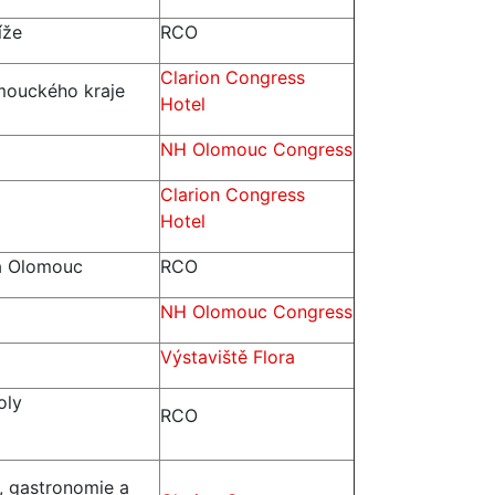
íže
RCO
Clarion Congress
mouckého kraje
Hotel
NH Olomouc Congress
Clarion Congress
Hotel
a Olomouc
RCO
NH Olomouc Congress
Výstaviště Flora
oly
RCO
, gastronomie a