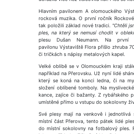
Hlavním pavilonem A olomouckého Výsta
rocková muzika. O první ročník Rockovéh
tak položili základ nové tradici.
"Chtěli j
ples, na který se nemusí chodit v oblek
plesu Dušan Neumann. Na první r
pavilonu Výstaviště Flora přišlo zhruba 
či tričkách s nápisy metalových kapel.
Velké oblibě se v Olomouckém kraji stále
například na Přerovsku. Už nyní lidé sháně
který se koná na konci ledna, či na mys
složení oblíbené tomboly. Na mysliveck
kance, zajíce či bažanty. Z rybářského p
umístěné přímo u vstupu do sokolovny ži
Své plesy mají na venkově i jednotlivá 
místní část Přerova, tento pátek lidé ple
do místní sokolovny na fotbalový ples.