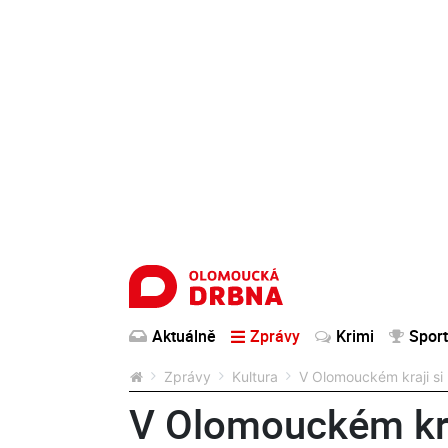
Aktuálně
Zprávy
Krimi
Sport
Zprávy
Kultura
V Olomouckém kraji si 
V Olomouckém kra