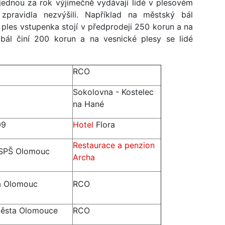
 jednou za rok výjimečně vydávají lidé v plesovém
zpravidla nezvýšili. Například na městský bál
ples vstupenka stojí v předprodeji 250 korun a na
ál činí 200 korun a na vesnické plesy se lidé
RCO
Sokolovna - Kostelec
na Hané
09
Hotel
Flora
Restaurace a penzion
ů SPŠ Olomouc
Archa
a Olomouc
RCO
města Olomouce
RCO