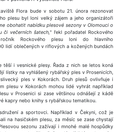
viště Flora bude v sobotu 21. února rezonovat
o plesu byl loni velký zájem a jeho organizátoři
sme obohatit nabídku plesové sezony v Olomouci o
u či večerních šatech,
" řekl pořadatel Rockového
očník Rockového plesu loni do hlavního
700 lidí oblečených v riflových a kožených bundách
 těší i vesnické plesy. Řada z nich se letos koná
jí lístky na vyhlášený rybářský ples v Prosenicích,
livecký ples v Kokorách. Druh plesů ovlivňuje i
ém plesu v Kokorách mohou lidé vyhrát například
lesu v Prosenici si zase většinou odnášejí z kádě
vé kapry nebo knihy s rybářskou tematikou.
sdružení a sportovci. Například v Čekyni, což je
sali na hasičském plesu, za měsíc se zase chystají
 Plesovou sezonu zažívají i mnohé malé hospůdky