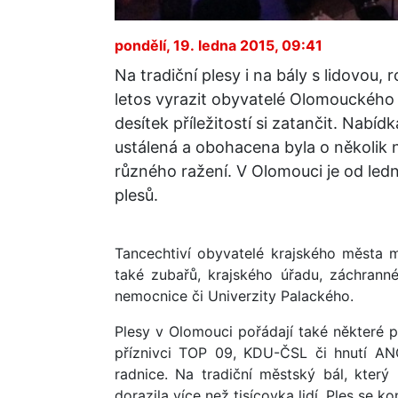
pondělí, 19. ledna 2015, 09:41
Na tradiční plesy i na bály s lidovo
letos vyrazit obyvatelé Olomouckého k
desítek příležitostí si zatančit. Nabíd
ustálená a obohacena byla o několik n
různého ražení. V Olomouci je od le
plesů.
Tancechtiví obyvatelé krajského města m
také zubařů, krajského úřadu, záchranné
nemocnice či Univerzity Palackého.
Plesy v Olomouci pořádají také některé p
příznivci TOP 09, KDU-ČSL či hnutí AN
radnice. Na tradiční městský bál, který
dorazila více než tisícovka lidí. Ples se k