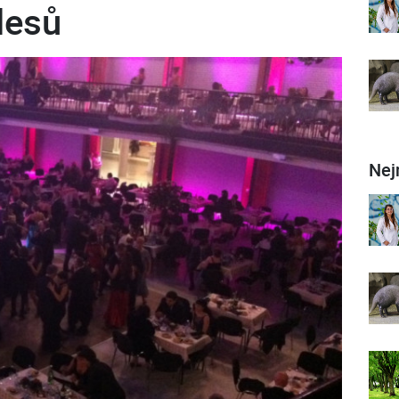
lesů
Nej