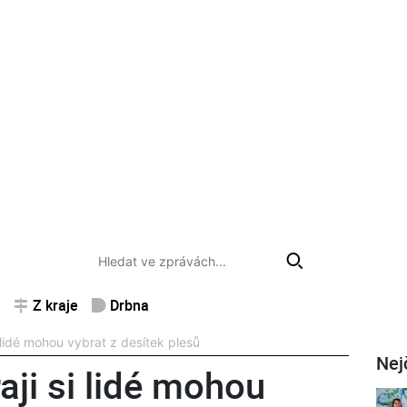
Z kraje
Drbna
lidé mohou vybrat z desítek plesů
Nej
ji si lidé mohou