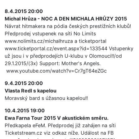
8.4.2015 20:00
Michal Hrůza - NOC A DEN MICHALA HRŮZY 2015
Návrat hitmakera na pódia českých prestižních klubů!
Předprodej vstupenek na síti No Limits
www.nolimits.cz/michalhruza a ticketportal
www.ticketportal.cz/event.aspx?id=133544 Vstupenky
už jsou i v předprodejích U-klubu v Olomouci!!/od
29.1.2015/(3x) Support: Mother's Angels.
www.youtube.com/watch?v=Cr7gT64eZGc
9.4.2015 20:00
Vlasta Redl s kapelou
Moravský bard s úžasnou kapelou!!
10.4.2015 19:00
Ewa Farna Tour 2015 V akustickém směru.
Předkapela eFeM. Předprodej již zahájen na síti
Ticketstream.cz viz odkaz níže. Událost na FB