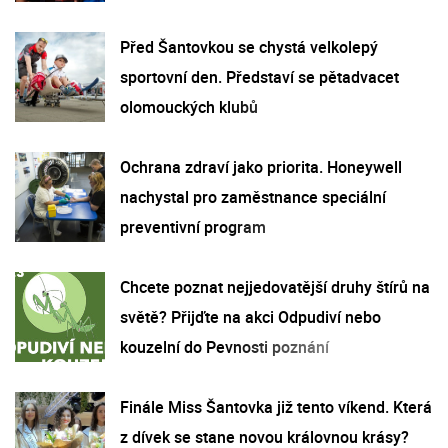
Před Šantovkou se chystá velkolepý
sportovní den. Představí se pětadvacet
olomouckých klubů
Ochrana zdraví jako priorita. Honeywell
nachystal pro zaměstnance speciální
preventivní program
Chcete poznat nejjedovatější druhy štírů na
světě? Přijďte na akci Odpudiví nebo
kouzelní do Pevnosti poznání
Finále Miss Šantovka již tento víkend. Která
z dívek se stane novou královnou krásy?