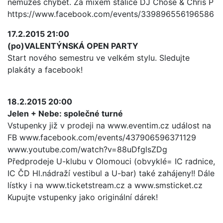
nemůžeš chybět. Za mixem stálice DJ Chosé & Chris P
https://www.facebook.com/events/339896556196586
17.2.2015 21:00
(po)VALENTÝNSKÁ OPEN PARTY
Start nového semestru ve velkém stylu. Sledujte
plakáty a facebook!
18.2.2015 20:00
Jelen + Nebe: společné turné
Vstupenky již v prodeji na www.eventim.cz událost na
FB www.facebook.com/events/437906596371129
www.youtube.com/watch?v=88uDfglsZDg
Předprodeje U-klubu v Olomouci (obvyklé= IC radnice,
IC ČD Hl.nádraží vestibul a U-bar) také zahájeny!! Dále
lístky i na www.ticketstream.cz a www.smsticket.cz
Kupujte vstupenky jako originální dárek!