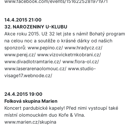
www.facebook.com/events/1516225281971971
14.4.2015 21:00
32. NAROZENINY U-KLUBU
Akce roku 2015. Už 32 let jste s námi! Bohatý program
na celou noc a soutěže o krásné dárky od našich
sponzorů: www.pepino.cz/ www.hradycz.cz/
www.perej.cz/ www.vizovicketrnkobrani.cz/
www.divadlotramtarie.cz/ www.flora-ol.cz/
www.laserarenaolomouc.cz/ www.studio-
visage17.webnode.cz/
24.4.2015 19:00
Folková skupina Marien
Koncert pardubické kapely! Před nimi vystoupí také
místní olomouckém duo Kofe & Vlna.
www.marien.cz/skupina