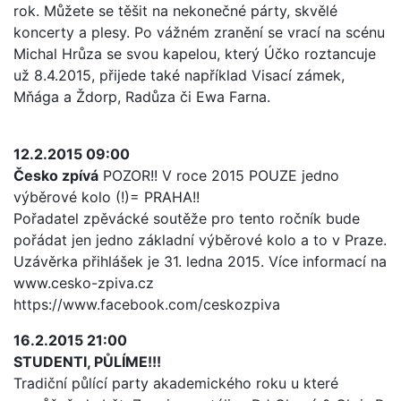
rok. Můžete se těšit na nekonečné párty, skvělé
koncerty a plesy. Po vážném zranění se vrací na scénu
Michal Hrůza se svou kapelou, který Účko roztancuje
už 8.4.2015, přijede také například Visací zámek,
Mňága a Ždorp, Radůza či Ewa Farna.
12.2.2015 09:00
Česko zpívá
POZOR!! V roce 2015 POUZE jedno
výběrové kolo (!)= PRAHA!!
Pořadatel zpěvácké soutěže pro tento ročník bude
pořádat jen jedno základní výběrové kolo a to v Praze.
Uzávěrka přihlášek je 31. ledna 2015. Více informací na
www.cesko-zpiva.cz
https://www.facebook.com/ceskozpiva
16.2.2015 21:00
STUDENTI, PŮLÍME!!!
Tradiční půlící party akademického roku u které