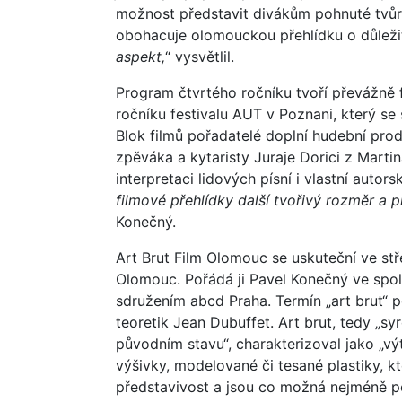
možnost představit divákům pohnuté tvůr
obohacuje olomouckou přehlídku o důležit
aspekt,
“ vysvětlil.
Program čtvrtého ročníku tvoří převážně f
ročníku festivalu AUT v Poznani, který se
Blok filmů pořadatelé doplní hudební pro
zpěváka a kytaristy Juraje Dorici z Martin
interpretaci lidových písní i vlastní autors
filmové přehlídky další tvořivý rozměr a p
Konečný.
Art Brut Film Olomouc se uskuteční ve st
Olomouc. Pořádá ji Pavel Konečný ve sp
sdružením abcd Praha. Termín „art brut“ 
teoretik Jean Dubuffet. Art brut, tedy „
původním stavu“, charakterizoval jako „v
výšivky, modelované či tesané plastiky, kt
představivost a jsou co možná nejméně p