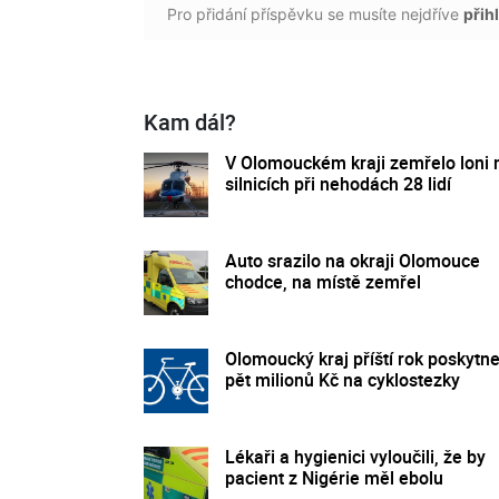
Pro přidání příspěvku se musíte nejdříve
přihl
Kam dál?
V Olomouckém kraji zemřelo loni 
silnicích při nehodách 28 lidí
Auto srazilo na okraji Olomouce
chodce, na místě zemřel
Olomoucký kraj příští rok poskytn
pět milionů Kč na cyklostezky
Lékaři a hygienici vyloučili, že by
pacient z Nigérie měl ebolu