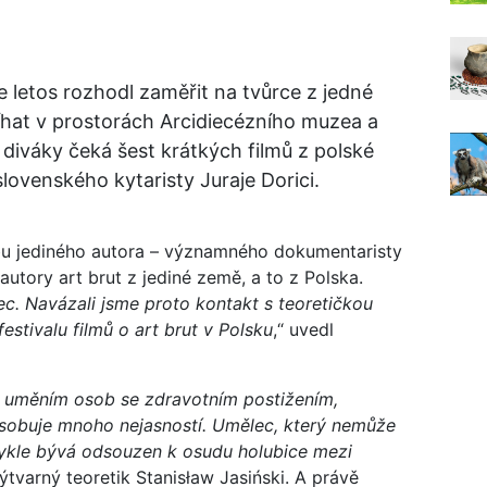
se letos rozhodl zaměřit na tvůrce z jedné
bíhat v prostorách Arcidiecézního muzea a
diváky čeká šest krátkých filmů z polské
slovenského kytaristy Juraje Dorici.
rbu jediného autora – významného dokumentaristy
 autory art brut z jediné země, a to z Polska.
. Navázali jsme proto kontakt s teoretičkou
estivalu filmů o art brut v Polsku
,“ uvedl
s uměním osob se zdravotním postižením,
sobuje mnoho nejasností. Umělec, který nemůže
vykle bývá odsouzen k osudu holubice mezi
ýtvarný teoretik Stanisław Jasiński. A právě