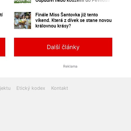
poznání
tí
Finále Miss Šantovka již tento
víkend. Která z dívek se stane novou
královnou krásy?
Další články
jektu
Etický kodex
Kontakt