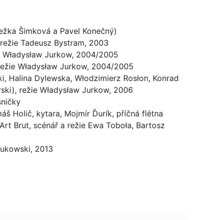
nežka Šimková a Pavel Konečný)
, režie Tadeusz Bystram, 2003
ie Władysław Jurkow, 2004/2005
, režie Władysław Jurkow, 2004/2005
i, Halina Dylewska, Włodzimierz Rosłon, Konrad
ski), režie Władysław Jurkow, 2006
sničky
áš Holič, kytara, Mojmír Ďurík, příčná flétna
Art Brut, scénář a režie Ewa Toboła, Bartosz
Bukowski, 2013