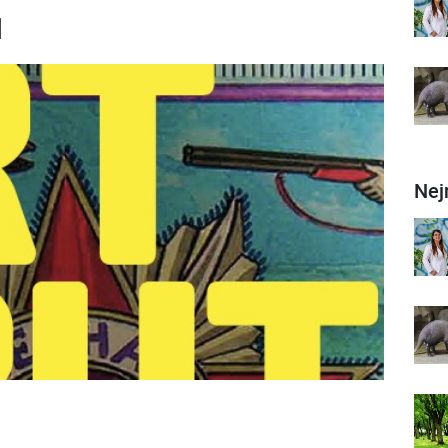
u
Nej