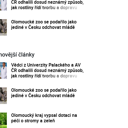
ČR odhalili dosud neznámý způsob,
jak rostliny řídí tvorbu a dopravu
svých hormonů
Olomoucké zoo se podařilo jako
jediné v Česku odchovat mládě
novější články
Vědci z Univerzity Palackého a AV
ČR odhalili dosud neznámý způsob,
jak rostliny řídí tvorbu a dopravu
svých hormonů
Olomoucké zoo se podařilo jako
jediné v Česku odchovat mládě
Olomoucký kraj vypsal dotaci na
péči o stromy a zeleň