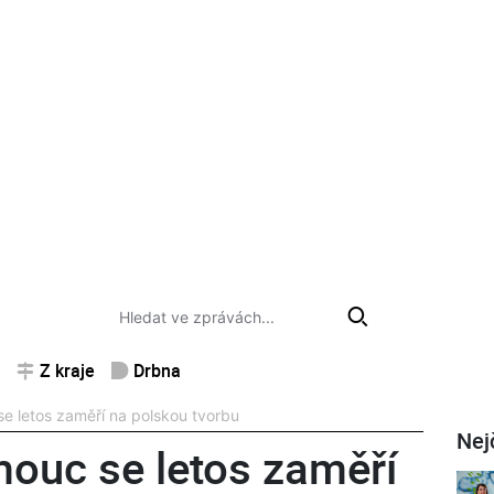
Z kraje
Drbna
se letos zaměří na polskou tvorbu
Nej
mouc se letos zaměří