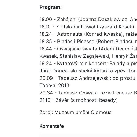
Program:
18.00 - Zahájení (Joanna Daszkiewicz, A
18.10 - Z ptakami fruwał (Ryszard Kosek)
18.24 - Astronauta (Konrad Kwaska), rež
18.35 - Bindas i Picasso (Robert Bindas)
18.44 - Oswajanie świata (Adam Dembińsk
Kwasek, Stanisław Zagajewski, Henryk Źar
19.24 - Kytarový minikoncert: Balady a pí
Juraj Dorica, akustická kytara a zpěv, Tom
20.09 - Tadeusz Andrzejewski: po prostu 
Toboła, 2013
20.34 - Tadeusz Głowala, režie Ireneusz 
21.10 - Závěr (s možností besedy)
Zdroj: Muzeum umění Olomouc
Komentáře