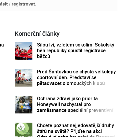
ásit
/
registrovat
.
Komerční články
na
Silou lví, vzletem sokolím! Sokolský
běh republiky spustil registrace
běžců
Před Šantovkou se chystá velkolepý
sportovní den. Představí se
pětadvacet olomouckých klubů
e
Ochrana zdraví jako priorita.
Honeywell nachystal pro
zaměstnance speciální preventivní
program
Chcete poznat nejjedovatější druhy
štírů na světě? Přijďte na akci
Odpudiví nebo kouzelní do Pevnosti