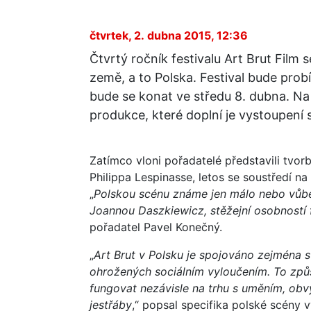
čtvrtek, 2. dubna 2015, 12:36
Čtvrtý ročník festivalu Art Brut Film 
země, a to Polska. Festival bude pro
bude se konat ve středu 8. dubna. Na 
produkce, které doplní je vystoupení 
Zatímco vloni pořadatelé představili tvo
Philippa Lespinasse, letos se soustředí na
„
Polskou scénu známe jen málo nebo vůbec
Joannou Daszkiewicz, stěžejní osobností f
pořadatel Pavel Konečný.
„
Art Brut v Polsku je spojováno zejména 
ohrožených sociálním vyloučením. To způ
fungovat nezávisle na trhu s uměním, ob
jestřáby
,“ popsal specifika polské scény v