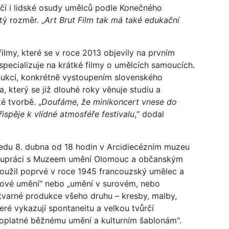
čí i lidské osudy umělců podle Konečného
ý rozměr. „
Art Brut Film tak má také edukační
ilmy, které se v roce 2013 objevily na prvním
 specializuje na krátké filmy o umělcích samoucích.
dukcí, konkrétně vystoupením slovenského
a, který se již dlouhé roky věnuje studiu a
ké tvorbě. „
Doufáme, že minikoncert vnese do
řispěje k vlídné atmosféře festivalu
,“ dodal
ředu 8. dubna od 18 hodin v Arcidiecézním muzeu
olupráci s Muzeem umění Olomouc a občanským
použil poprvé v roce 1945 francouzský umělec a
syrové umění“ nebo „umění v surovém, nebo
ýtvarné produkce všeho druhu – kresby, malby,
eré vykazují spontaneitu a velkou tvůrčí
oplatné běžnému umění a kulturním šablonám".