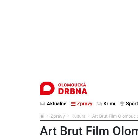
Aktuálně
Zprávy
Krimi
Sport
Zprávy
Kultura
Art Brut Film Olomouc 
Art Brut Film Olo