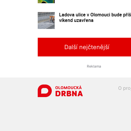
Ladova ulice v Olomouci bude příš
víkend uzavřena
Další nejčtenější
O pro