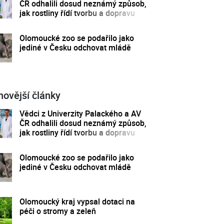
ČR odhalili dosud neznámý způsob,
jak rostliny řídí tvorbu a dopravu
svých hormonů
Olomoucké zoo se podařilo jako
jediné v Česku odchovat mládě
novější články
Vědci z Univerzity Palackého a AV
ČR odhalili dosud neznámý způsob,
jak rostliny řídí tvorbu a dopravu
svých hormonů
Olomoucké zoo se podařilo jako
jediné v Česku odchovat mládě
Olomoucký kraj vypsal dotaci na
péči o stromy a zeleň