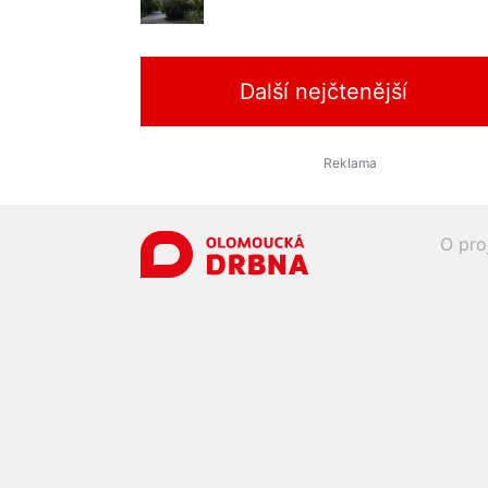
Další nejčtenější
O pro