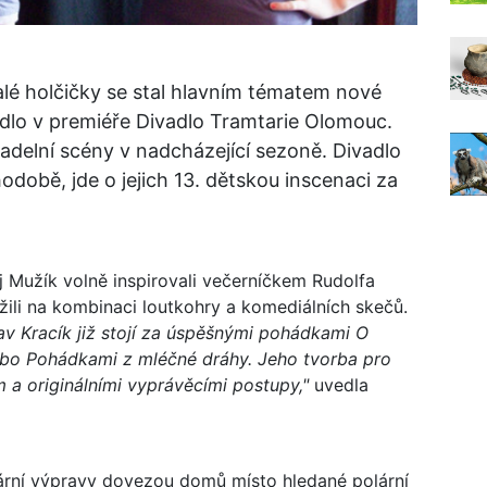
lé holčičky se stal hlavním tématem nové
dlo v premiéře Divadlo Tramtarie Olomouc.
adelní scény v nadcházející sezoně. Divadlo
obě, jde o jejich 13. dětskou inscenaci za
ěj Mužík volně inspirovali večerníčkem Rudolfa
li na kombinaci loutkohry a komediálních skečů.
av Kracík již stojí za úspěšnými pohádkami O
ebo Pohádkami z mléčné dráhy. Jeho tvorba pro
 a originálními vyprávěcími postupy,"
uvedla
lární výpravy dovezou domů místo hledané polární