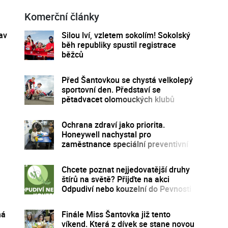
Komerční články
av
Silou lví, vzletem sokolím! Sokolský
běh republiky spustil registrace
běžců
Před Šantovkou se chystá velkolepý
sportovní den. Představí se
pětadvacet olomouckých klubů
Ochrana zdraví jako priorita.
Honeywell nachystal pro
zaměstnance speciální preventivní
program
Chcete poznat nejjedovatější druhy
štírů na světě? Přijďte na akci
Odpudiví nebo kouzelní do Pevnosti
poznání
ná
Finále Miss Šantovka již tento
víkend. Která z dívek se stane novou