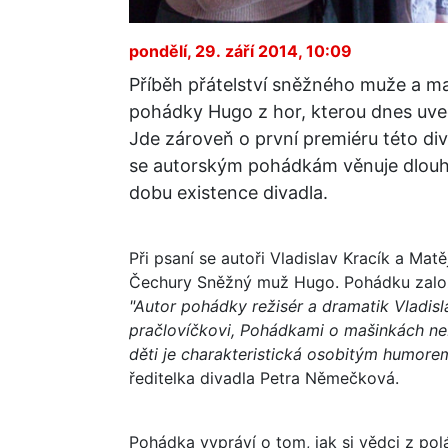
pondělí, 29. září 2014, 10:09
Příběh přátelství sněžného muže a ma
pohádky Hugo z hor, kterou dnes uve
Jde zároveň o první premiéru této div
se autorským pohádkám věnuje dlouhod
dobu existence divadla.
Při psaní se autoři Vladislav Kracík a Mat
Čechury Sněžný muž Hugo. Pohádku založi
"Autor pohádky režisér a dramatik Vladisl
pračlovíčkovi, Pohádkami o mašinkách n
děti je charakteristická osobitým humorem
ředitelka divadla Petra Němečková.
Pohádka vypráví o tom, jak si vědci z po