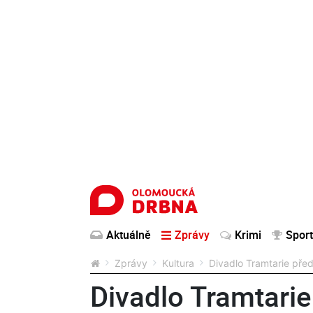
Aktuálně
Zprávy
Krimi
Sport
Zprávy
Kultura
Divadlo Tramtarie před
Divadlo Tramtarie