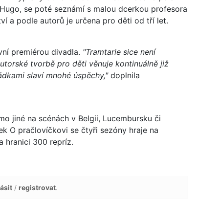
Hugo, se poté seznámí s malou dcerkou profesora
 a podle autorů je určena pro děti od tří let.
vní premiérou divadla.
"Tramtarie sice není
torské tvorbě pro děti věnuje kontinuálně již
hádkami slaví mnohé úspěchy,"
doplnila
mo jiné na scénách v Belgii, Lucembursku či
 O pračlovíčkovi se čtyři sezóny hraje na
a hranici 300 repríz.
ásit
/
registrovat
.