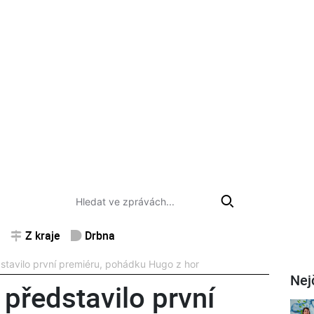
Z kraje
Drbna
stavilo první premiéru, pohádku Hugo z hor
Nej
 představilo první