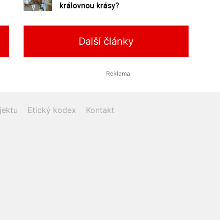
královnou krásy?
Další články
jektu
Etický kodex
Kontakt