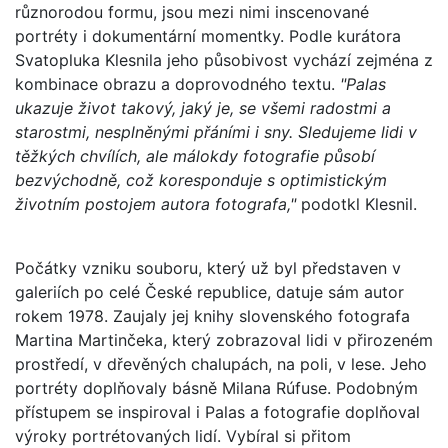
různorodou formu, jsou mezi nimi inscenované
portréty i dokumentární momentky. Podle kurátora
Svatopluka Klesnila jeho působivost vychází zejména z
kombinace obrazu a doprovodného textu.
"Palas
ukazuje život takový, jaký je, se všemi radostmi a
starostmi, nesplněnými přáními i sny. Sledujeme lidi v
těžkých chvílích, ale málokdy fotografie působí
bezvýchodně, což koresponduje s optimistickým
životním postojem autora fotografa,"
podotkl Klesnil.
Počátky vzniku souboru, který už byl představen v
galeriích po celé České republice, datuje sám autor
rokem 1978. Zaujaly jej knihy slovenského fotografa
Martina Martinčeka, který zobrazoval lidi v přirozeném
prostředí, v dřevěných chalupách, na poli, v lese. Jeho
portréty doplňovaly básně Milana Rúfuse. Podobným
přístupem se inspiroval i Palas a fotografie doplňoval
výroky portrétovaných lidí. Vybíral si přitom