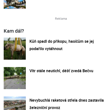
Kam dál?
Kůň spadl do příkopu, hasičům se jej
podařilo vytáhnout
Vítr stále neutichl, déšť zvedá Bečvu
Nevybuchlá raketová střela dnes zastavila
železniční provoz