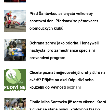
Před Šantovkou se chystá velkolepý
sportovní den. Představí se pětadvacet
olomouckých klubů
Ochrana zdraví jako priorita. Honeywell
nachystal pro zaměstnance speciální
preventivní program
Chcete poznat nejjedovatější druhy štírů na
světě? Přijďte na akci Odpudiví nebo
kouzelní do Pevnosti poznání
Finále Miss Šantovka již tento víkend. Která
z dívek se stane novou královnou krásy?