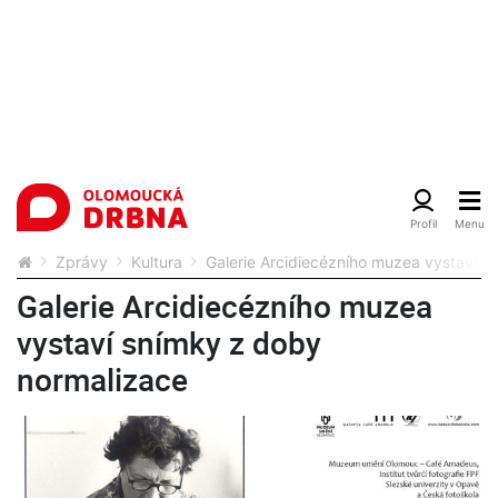
Zprávy
Kultura
Galerie Arcidiecézního muzea vystaví s
Galerie Arcidiecézního muzea
vystaví snímky z doby
normalizace