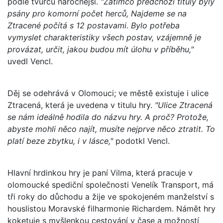
podle tvůrců náročnější.
"Zatímco předchozí tituly byly
psány pro komorní počet herců, Najdeme se na
Ztracené počítá s 12 postavami. Bylo potřeba
vymyslet charakteristiky všech postav, vzájemně je
provázat, určit, jakou budou mít úlohu v příběhu,"
uvedl Vencl.
Děj se odehrává v Olomouci; ve městě existuje i ulice
Ztracená, která je uvedena v titulu hry.
"Ulice Ztracená
se nám ideálně hodila do názvu hry. A proč? Protože,
abyste mohli něco najít, musíte nejprve něco ztratit. To
platí beze zbytku, i v lásce,"
podotkl Vencl.
Hlavní hrdinkou hry je paní Vilma, která pracuje v
olomoucké spediční společnosti Venelík Transport, má
tři roky do důchodu a žije ve spokojeném manželství s
houslistou Moravské filharmonie Richardem. Námět hry
koketuje s myšlenkou cestování v čase a možností