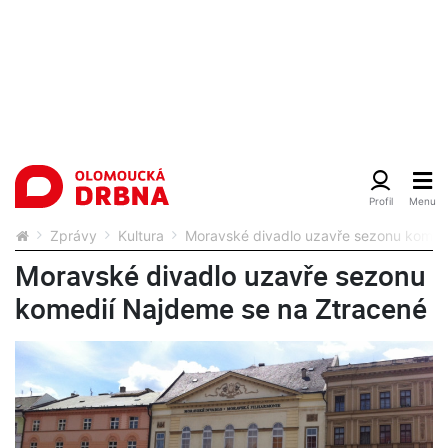
Zprávy
Kultura
Moravské divadlo uzavře sezonu komed
Moravské divadlo uzavře sezonu
komedií Najdeme se na Ztracené