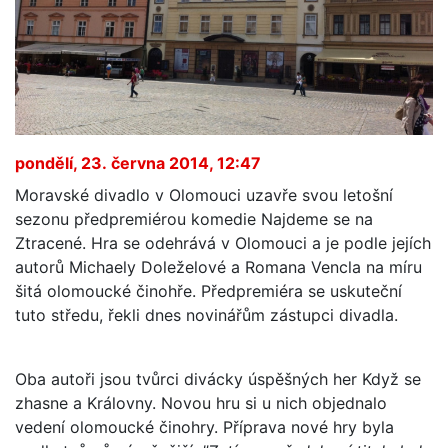
pondělí, 23. června 2014, 12:47
Moravské divadlo v Olomouci uzavře svou letošní
sezonu předpremiérou komedie Najdeme se na
Ztracené. Hra se odehrává v Olomouci a je podle jejích
autorů Michaely Doleželové a Romana Vencla na míru
šitá olomoucké činohře. Předpremiéra se uskuteční
tuto středu, řekli dnes novinářům zástupci divadla.
Oba autoři jsou tvůrci divácky úspěšných her Když se
zhasne a Královny. Novou hru si u nich objednalo
vedení olomoucké činohry. Příprava nové hry byla