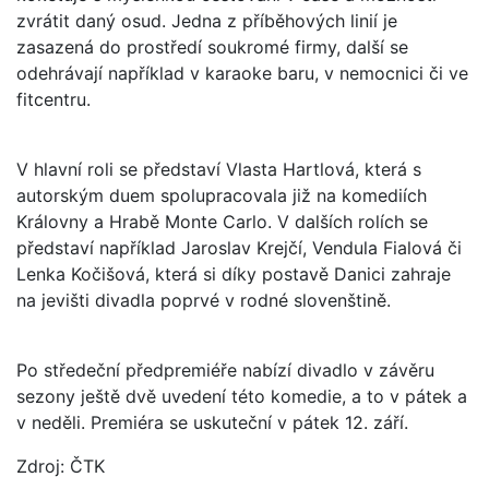
zvrátit daný osud. Jedna z příběhových linií je
zasazená do prostředí soukromé firmy, další se
odehrávají například v karaoke baru, v nemocnici či ve
fitcentru.
V hlavní roli se představí Vlasta Hartlová, která s
autorským duem spolupracovala již na komediích
Královny a Hrabě Monte Carlo. V dalších rolích se
představí například Jaroslav Krejčí, Vendula Fialová či
Lenka Kočišová, která si díky postavě Danici zahraje
na jevišti divadla poprvé v rodné slovenštině.
Po středeční předpremiéře nabízí divadlo v závěru
sezony ještě dvě uvedení této komedie, a to v pátek a
v neděli. Premiéra se uskuteční v pátek 12. září.
Zdroj: ČTK