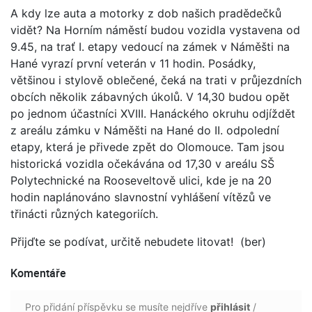
A kdy lze auta a motorky z dob našich pradědečků
vidět? Na Horním náměstí budou vozidla vystavena od
9.45, na trať I. etapy vedoucí na zámek v Náměšti na
Hané vyrazí první veterán v 11 hodin. Posádky,
většinou i stylově oblečené, čeká na trati v průjezdních
obcích několik zábavných úkolů. V 14,30 budou opět
po jednom účastníci XVIII. Hanáckého okruhu odjíždět
z areálu zámku v Náměšti na Hané do II. odpolední
etapy, která je přivede zpět do Olomouce. Tam jsou
historická vozidla očekávána od 17,30 v areálu SŠ
Polytechnické na Rooseveltově ulici, kde je na 20
hodin naplánováno slavnostní vyhlášení vítězů ve
třinácti různých kategoriích.
Přijďte se podívat, určitě nebudete litovat! (ber)
Komentáře
Pro přidání příspěvku se musíte nejdříve
přihlásit
/