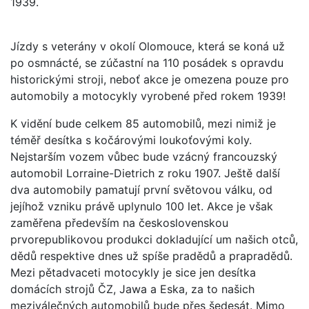
1939.
Jízdy s veterány v okolí Olomouce, která se koná už
po osmnácté, se zúčastní na 110 posádek s opravdu
historickými stroji, neboť akce je omezena pouze pro
automobily a motocykly vyrobené před rokem 1939!
K vidění bude celkem 85 automobilů, mezi nimiž je
téměř desítka s kočárovými loukoťovými koly.
Nejstarším vozem vůbec bude vzácný francouzský
automobil Lorraine-Dietrich z roku 1907. Ještě další
dva automobily pamatují první světovou válku, od
jejíhož vzniku právě uplynulo 100 let. Akce je však
zaměřena především na československou
prvorepublikovou produkci dokladující um našich otců,
dědů respektive dnes už spíše pradědů a prapradědů.
Mezi pětadvaceti motocykly je sice jen desítka
domácích strojů ČZ, Jawa a Eska, za to našich
meziválečných automobilů bude přes šedesát. Mimo