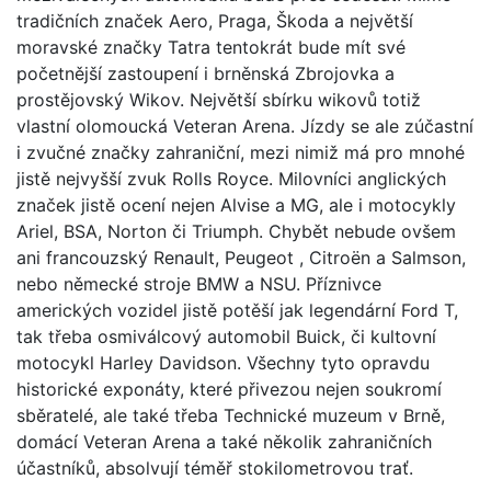
tradičních značek Aero, Praga, Škoda a největší
moravské značky Tatra tentokrát bude mít své
početnější zastoupení i brněnská Zbrojovka a
prostějovský Wikov. Největší sbírku wikovů totiž
vlastní olomoucká Veteran Arena. Jízdy se ale zúčastní
i zvučné značky zahraniční, mezi nimiž má pro mnohé
jistě nejvyšší zvuk Rolls Royce. Milovníci anglických
značek jistě ocení nejen Alvise a MG, ale i motocykly
Ariel, BSA, Norton či Triumph. Chybět nebude ovšem
ani francouzský Renault, Peugeot , Citroën a Salmson,
nebo německé stroje BMW a NSU. Příznivce
amerických vozidel jistě potěší jak legendární Ford T,
tak třeba osmiválcový automobil Buick, či kultovní
motocykl Harley Davidson. Všechny tyto opravdu
historické exponáty, které přivezou nejen soukromí
sběratelé, ale také třeba Technické muzeum v Brně,
domácí Veteran Arena a také několik zahraničních
účastníků, absolvují téměř stokilometrovou trať.