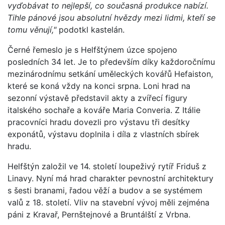
vyďobávat to nejlepší, co současná produkce nabízí.
Tihle pánové jsou absolutní hvězdy mezi lidmi, kteří se
tomu věnují,"
podotkl kastelán.
Černé řemeslo je s Helfštýnem úzce spojeno
posledních 34 let. Je to především díky každoročnímu
mezinárodnímu setkání uměleckých kovářů Hefaiston,
které se koná vždy na konci srpna. Loni hrad na
sezonní výstavě představil akty a zvířecí figury
italského sochaře a kováře Maria Converia. Z Itálie
pracovníci hradu dovezli pro výstavu tři desítky
exponátů, výstavu doplnila i díla z vlastních sbírek
hradu.
Helfštýn založil ve 14. století loupeživý rytíř Friduš z
Linavy. Nyní má hrad charakter pevnostní architektury
s šesti branami, řadou věží a budov a se systémem
valů z 18. století. Vliv na stavební vývoj měli zejména
páni z Kravař, Pernštejnové a Bruntálští z Vrbna.