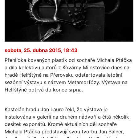
sobota, 25. dubna 2015, 18:43
Přehlídka kovaných plastik od sochaře Michala Ptáčka
a díla kolektivu autorů z Kovárny Milostovice dnes na
hradě Helfštýně na Přerovsku odstartovala letošní
sezónní výstavu s názvem Metamorfózy. Výstava na
Helfštýně potrvá do konce srpna.
Kastelán hradu Jan Lauro řekl, že výstava je
instalována v galerii na druhém nádvoří a čítá několik
desítek exponátů. Kromě aktuálních děl sochaře
Michala Ptáčka představují svou tvorbu Jan Balner,