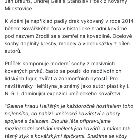
Jan Braunš, Ondřej Géla a Stanislav Holík z Kovárny
Milostovice.
K vidění je například padlý drak vykovaný v roce 2014
během Kovářského fóra v historické hradní kovárně
pod názvem Zrodil se a zemřel na kovadlině. Ocelové
sochy doplnily kresby, modely a videoukázky z dílen
autorů.
Ptáček komponuje moderní sochy z masivních
kovaných prvků, často se pouští do nadživotních
lidských figur, zvířat a zoomorfních bytostí. Pro
návštěvníky Helfštýna je známý jako autor plastiky I.
N. R. I. dominující expozici uměleckého kovářství.
"
Galerie hradu Helfštýn je každoročně hostitelem toho
nejlepšího, co nabízí umělecké kovářství a obory
spojené s železem. Dlouhá léta připravujeme
mezinárodní setkání uměleckých kovářů, a máme tak
těsný styk s kovářskými špičkami. Snažíme se vždy