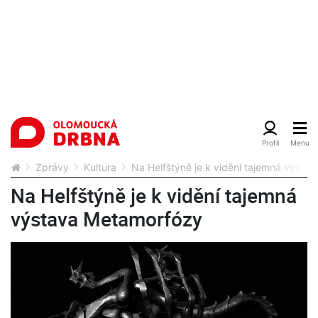
Zprávy
Kultura
Na Helfštýně je k vidění tajemná výsta
Na Helfštýně je k vidění tajemná
výstava Metamorfózy