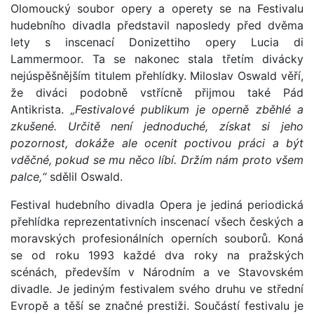
Olomoucký soubor opery a operety se na Festivalu
hudebního divadla představil naposledy před dvěma
lety s inscenací Donizettiho opery Lucia di
Lammermoor. Ta se nakonec stala třetím divácky
nejúspěšnějším titulem přehlídky. Miloslav Oswald věří,
že diváci podobně vstřícně přijmou také Pád
Antikrista.
„Festivalové publikum je operně zběhlé a
zkušené. Určitě není jednoduché, získat si jeho
pozornost, dokáže ale ocenit poctivou práci a být
vděčné, pokud se mu něco líbí. Držím nám proto všem
palce,“
sdělil Oswald.
Festival hudebního divadla Opera je jediná periodická
přehlídka reprezentativních inscenací všech českých a
moravských profesionálních operních souborů. Koná
se od roku 1993 každé dva roky na pražských
scénách, především v Národním a ve Stavovském
divadle. Je jediným festivalem svého druhu ve střední
Evropě a těší se značné prestiži. Součástí festivalu je