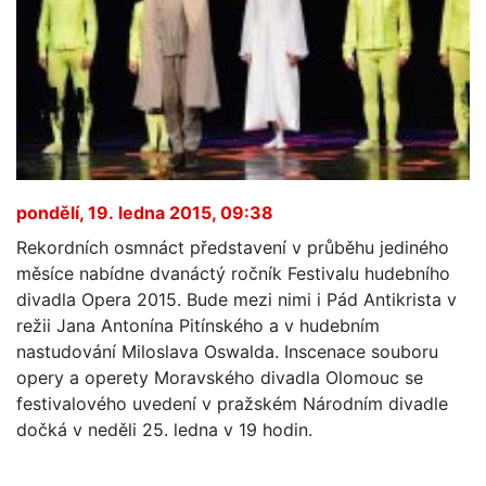
pondělí, 19. ledna 2015, 09:38
Rekordních osmnáct představení v průběhu jediného
měsíce nabídne dvanáctý ročník Festivalu hudebního
divadla Opera 2015. Bude mezi nimi i Pád Antikrista v
režii Jana Antonína Pitínského a v hudebním
nastudování Miloslava Oswalda. Inscenace souboru
opery a operety Moravského divadla Olomouc se
festivalového uvedení v pražském Národním divadle
dočká v neděli 25. ledna v 19 hodin.