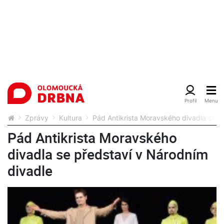
Zprávy
Kultura
Pád Antikrista Moravského divadla se p
Pád Antikrista Moravského
divadla se představí v Národním
divadle