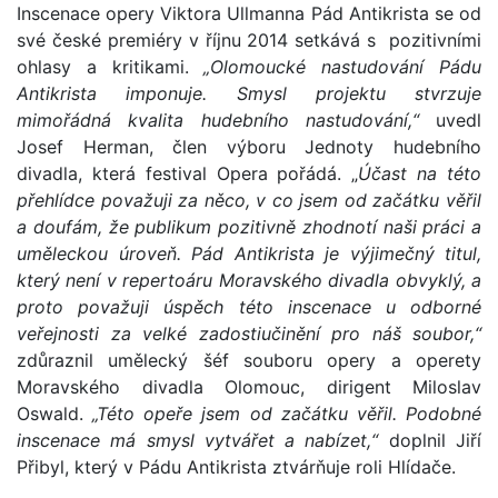
Inscenace opery Viktora Ullmanna Pád Antikrista se od
své české premiéry v říjnu 2014 setkává s pozitivními
ohlasy a kritikami.
„Olomoucké nastudování Pádu
Antikrista imponuje. Smysl projektu stvrzuje
mimořádná kvalita hudebního nastudování,“
uvedl
Josef Herman, člen výboru Jednoty hudebního
divadla, která festival Opera pořádá. „
Účast na této
přehlídce považuji za něco, v co jsem od začátku věřil
a doufám, že publikum pozitivně zhodnotí naši práci a
uměleckou úroveň. Pád Antikrista je výjimečný titul,
který není v repertoáru Moravského divadla obvyklý, a
proto považuji úspěch této inscenace u odborné
veřejnosti za velké zadostiučinění pro náš soubor,“
zdůraznil umělecký šéf souboru opery a operety
Moravského divadla Olomouc, dirigent Miloslav
Oswald.
„Této opeře jsem od začátku věřil. Podobné
inscenace má smysl vytvářet a nabízet,“
doplnil Jiří
Přibyl, který v Pádu Antikrista ztvárňuje roli Hlídače.