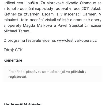
udílení cen Libuška. Za Moravské divadlo Olomouc se
z tohoto ocenění naposledy radoval v roce 2011 Jakub
Kettner za ztvárnění Escamilla v inscenaci Carmen. V
minulosti toto ocenění získali sólisté olomoucké opery
a operety Magda Málková a Pavel Stejskal či režisér
Michael Tarant.
O programu festivalu více na: www.festival-opera.cz
Zdroj: ČTK
Komentáře
Pro přidání příspěvku se musíte nejdříve
přihlásit
/
registrovat
.
Nejčtenější články