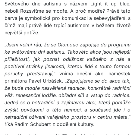
Světového dne autismu s názvem Light it up blue,
neboli Rozsviťme se modře. A proč modře? Právě tato
barva je symbolická pro komunikaci a sebevyjádření, s
čímž mají právě lidé trpící autismem v běžném životě
největší potíže.
„
Jsem velmi rád, že se Olomouc zapojuje do programu
ke světovému dni autismu. Takovéto akce jsou nejlepší
příležitostí, jak poznat odlišnost každého z nás a
pozitivní stránky jinakosti, kterou lidé s touto formou
poruchy představují,
“ vnímá dnešní akci náměstek
primátora Pavel Urbášek. „
Zapojujeme se do akce tak,
že bude modře nasvětlená radnice, konkrétně radniční
věž, renesanční lodžie, obřadní síň a vstup do radnice.
Jedná se o netradiční a zajímavou akci, která pomůže
zvýšit povědomí o této nemoci, a současně jde i o
netradiční oživení veřejného prostoru v centru města
,“
říká Radim Schubert z oddělení kultury.