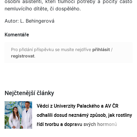
osobní asistenti, kteří tlumočí potřeby a pocity často
nemluvícího dítěte, či dospělého.
Autor: L. Behingerová
Komentáře
Pro přidání příspěvku se musíte nejdříve
přihlásit
/
registrovat
.
Nejčtenější články
Vědci z Univerzity Palackého a AV ČR
odhalili dosud neznámý způsob, jak rostliny
řídí tvorbu a dopravu svých hormonů