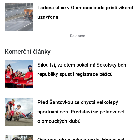
Ladova ulice v Olomouci bude příští víkend
uzavřena
Komerční články
Silou lví, vzletem sokolím! Sokolský běh
republiky spustil registrace běžců
Před Šantovkou se chystá velkolepý
sportovní den. Představí se pětadvacet
olomouckých klubů
Ochrana zdraví jako priorita. Honeywell