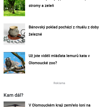
stromy a zeleň
Bánovský poklad pochází z rituálu z doby
železné
Už jste viděli mláďata lemurů kata v
Olomoucké zoo?
Kam dál?
V Olomouckém kraji zemřelo loni na