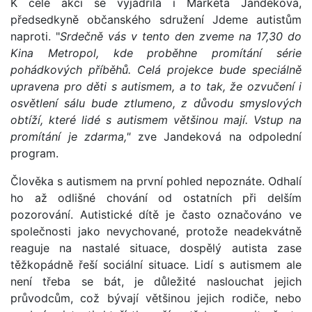
K celé akci se vyjádřila i Markéta Jandeková,
předsedkyně občanského sdružení Jdeme autistům
naproti. "
Srdečně vás v tento den zveme na 17,30 do
Kina Metropol, kde proběhne promítání série
pohádkových příběhů. Celá projekce bude speciálně
upravena pro děti s autismem, a to tak, že ozvučení i
osvětlení sálu bude ztlumeno, z důvodu smyslových
obtíží, které lidé s autismem většinou mají. Vstup na
promítání je zdarma,"
zve Jandeková na odpolední
program.
Člověka s autismem na první pohled nepoznáte. Odhalí
ho až odlišné chování od ostatních při delším
pozorování. Autistické dítě je často označováno ve
společnosti jako nevychované, protože neadekvátně
reaguje na nastalé situace, dospělý autista zase
těžkopádně řeší sociální situace. Lidí s autismem ale
není třeba se bát, je důležité naslouchat jejich
průvodcům, což bývají většinou jejich rodiče, nebo