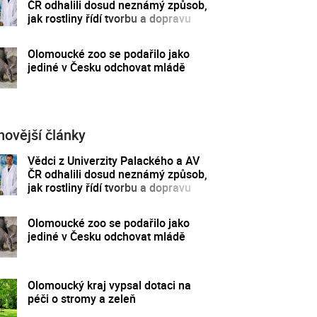
ČR odhalili dosud neznámý způsob,
jak rostliny řídí tvorbu a dopravu
svých hormonů
Olomoucké zoo se podařilo jako
jediné v Česku odchovat mládě
novější články
Vědci z Univerzity Palackého a AV
ČR odhalili dosud neznámý způsob,
jak rostliny řídí tvorbu a dopravu
svých hormonů
Olomoucké zoo se podařilo jako
jediné v Česku odchovat mládě
Olomoucký kraj vypsal dotaci na
péči o stromy a zeleň