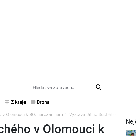
Z kraje
Drbna
o v Olomouci k 90. narozeninám
Výstava Jiřího Suchého v Olomou
Nej
uchého v Olomouci k