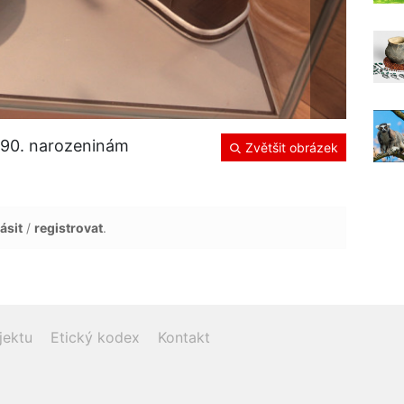
 90. narozeninám
Zvětšit obrázek
ásit
/
registrovat
.
jektu
Etický kodex
Kontakt