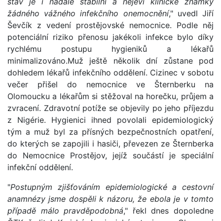
stav je i nadále stabilní a nejeví klinické známky
žádného vážného infekčního onemocnění
," uvedl Jiří
Ševčík z vedení prostějovské nemocnice. Podle něj
potenciální riziko přenosu jakékoli infekce bylo díky
rychlému postupu hygieniků a lékařů
minimalizováno.Muž ještě několik dní zůstane pod
dohledem lékařů infekčního oddělení. Cizinec v sobotu
večer přišel do nemocnice ve Šternberku na
Olomoucku a lékařům si stěžoval na horečku, průjem a
zvracení. Zdravotní potíže se objevily po jeho příjezdu
z Nigérie. Hygienici ihned povolali epidemiologický
tým a muž byl za přísných bezpečnostních opatření,
do kterých se zapojili i hasiči, převezen ze Šternberka
do Nemocnice Prostějov, jejíž součástí je speciální
infekční oddělení.
"
Postupným zjišťováním epidemiologické a cestovní
anamnézy jsme dospěli k názoru, že ebola je v tomto
případě málo pravděpodobná
," řekl dnes dopoledne