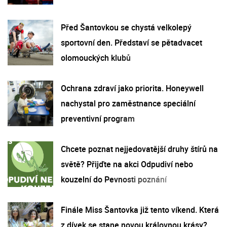
Před Šantovkou se chystá velkolepý
sportovní den. Představí se pětadvacet
olomouckých klubů
Ochrana zdraví jako priorita. Honeywell
nachystal pro zaměstnance speciální
preventivní program
Chcete poznat nejjedovatější druhy štírů na
světě? Přijďte na akci Odpudiví nebo
kouzelní do Pevnosti poznání
Finále Miss Šantovka již tento víkend. Která
z dívek se stane novou královnou krásy?