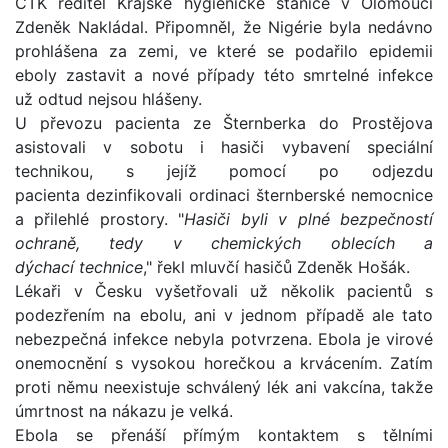
ČTK ředitel Krajské hygienické stanice v Olomouci
Zdeněk Nakládal. Připomněl, že Nigérie byla nedávno
prohlášena za zemi, ve které se podařilo epidemii
eboly zastavit a nové případy této smrtelné infekce
už odtud nejsou hlášeny.
U převozu pacienta ze Šternberka do Prostějova
asistovali v sobotu i hasiči vybavení speciální
technikou, s jejíž pomocí po odjezdu
pacienta dezinfikovali ordinaci šternberské nemocnice
a přilehlé prostory. "
Hasiči byli v plné bezpečností
ochraně, tedy v chemických oblecích a
dýchací technice
," řekl mluvčí hasičů Zdeněk Hošák.
Lékaři v Česku vyšetřovali už několik pacientů s
podezřením na ebolu, ani v jednom případě ale tato
nebezpečná infekce nebyla potvrzena. Ebola je virové
onemocnění s vysokou horečkou a krvácením. Zatím
proti němu neexistuje schválený lék ani vakcína, takže
úmrtnost na nákazu je velká.
Ebola se přenáší přímým kontaktem s tělními