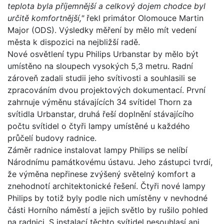
teplota byla příjemnější a celkový dojem chodce byl
určitě komfortnější,"
řekl primátor Olomouce Martin
Major (ODS). Výsledky měření by mělo mít vedení
města k dispozici na nejbližší radě.
Nové osvětlení typu Philips Urbanstar by mělo být
umístěno na sloupech vysokých 5,3 metru. Radní
zároveň zadali studii jeho svítivosti a souhlasili se
zpracováním dvou projektových dokumentací. První
zahrnuje výměnu stávajících 34 svítidel Thorn za
svítidla Urbanstar, druhá řeší doplnění stávajícího
počtu svítidel o čtyři lampy umístěné u každého
průčelí budovy radnice.
Záměr radnice instalovat lampy Philips se nelíbí
Národnímu památkovému ústavu. Jeho zástupci tvrdí,
že výměna nepřinese zvýšený světelný komfort a
znehodnotí architektonické řešení. Čtyři nové lampy
Philips by totiž byly podle nich umístěny v nevhodné
části Horního náměstí a jejich světlo by rušilo pohled
na radnici. S instalací těchto svítidel nesouhlasí ani