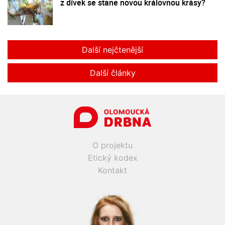
z dívek se stane novou královnou krásy?
Další nejčtenější
Další články
O projektu
Etický kodex
Kontakt