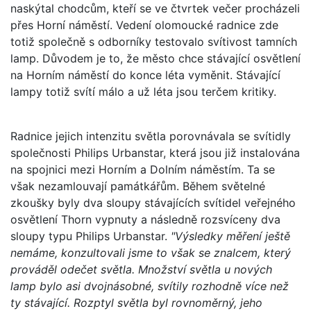
naskýtal chodcům, kteří se ve čtvrtek večer procházeli
přes Horní náměstí. Vedení olomoucké radnice zde
totiž společně s odborníky testovalo svítivost tamních
lamp. Důvodem je to, že město chce stávající osvětlení
na Horním náměstí do konce léta vyměnit. Stávající
lampy totiž svítí málo a už léta jsou terčem kritiky.
Radnice jejich intenzitu světla porovnávala se svítidly
společnosti Philips Urbanstar, která jsou již instalována
na spojnici mezi Horním a Dolním náměstím. Ta se
však nezamlouvají památkářům. Během světelné
zkoušky byly dva sloupy stávajících svítidel veřejného
osvětlení Thorn vypnuty a následně rozsvíceny dva
sloupy typu Philips Urbanstar.
"Výsledky měření ještě
nemáme, konzultovali jsme to však se znalcem, který
prováděl odečet světla. Množství světla u nových
lamp bylo asi dvojnásobné, svítily rozhodně více než
ty stávající. Rozptyl světla byl rovnoměrný, jeho