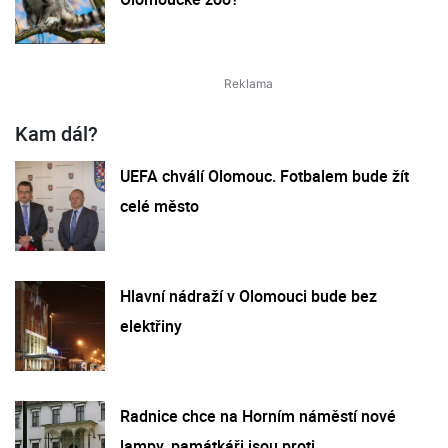
Kam dál?
UEFA chválí Olomouc. Fotbalem bude žít
celé město
Hlavní nádraží v Olomouci bude bez
elektřiny
Radnice chce na Horním náměstí nové
lampy, památkáři jsou proti