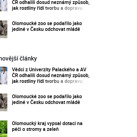
ČR odhalili dosud neznámý způsob,
jak rostliny řídí tvorbu a dopravu
svých hormonů
Olomoucké zoo se podařilo jako
jediné v Česku odchovat mládě
novější články
Vědci z Univerzity Palackého a AV
ČR odhalili dosud neznámý způsob,
jak rostliny řídí tvorbu a dopravu
svých hormonů
Olomoucké zoo se podařilo jako
jediné v Česku odchovat mládě
Olomoucký kraj vypsal dotaci na
péči o stromy a zeleň