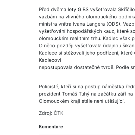
Před dvěma lety GIBS vyšetřovala Skříči
vazbám na vlivného olomouckého podnikat
ministra vnitra Ivana Langera (ODS). Vazb
vyšetřování hospodářských kauz, které so
olomouckém realitním trhu. Kadlec však p
O něco později vyšetřovala údajnou šikanu
Kadlece si stěžovali jeho podřízení, které 
Kadlecovi
nepostupovala dostatečně tvrdě. Podle s
Policisté, kteří si na postup náměstka ředi
prezident Tomáš Tuhý na začátku září na s
Olomouckém kraji stále není utěšující.
Zdroj: ČTK
Komentáře