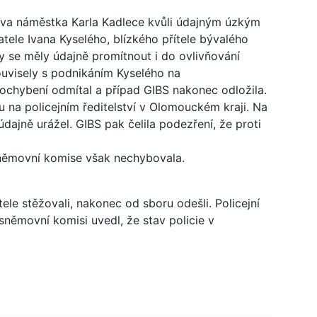
lova náměstka Karla Kadlece kvůli údajným úzkým
ele Ivana Kyselého, blízkého přítele bývalého
y se měly údajně promítnout i do ovlivňování
uvisely s podnikáním Kyselého na
ochybení odmítal a případ GIBS nakonec odložila.
 na policejním ředitelství v Olomouckém kraji. Na
údajně urážel. GIBS pak čelila podezření, že proti
němovní komise však nechybovala.
tele stěžovali, nakonec od sboru odešli. Policejní
němovní komisi uvedl, že stav policie v