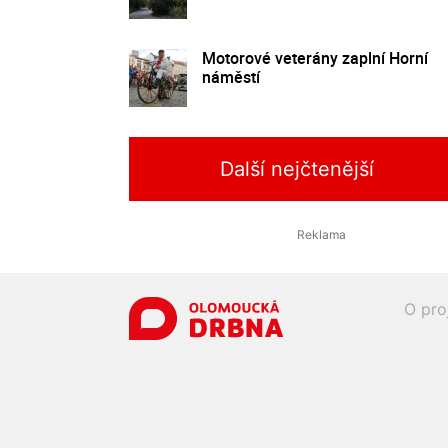
Motorové veterány zaplní Horní
náměstí
Další nejčtenější
O pro