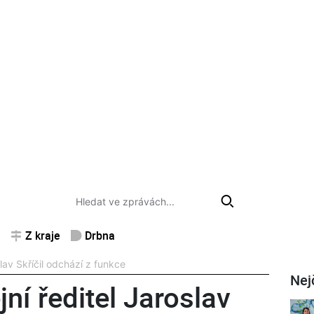
Z kraje
Drbna
lav Skříčil odchází z funkce
Nej
ní ředitel Jaroslav