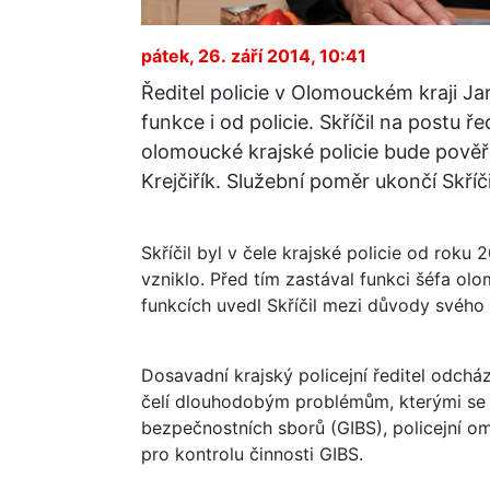
pátek, 26. září 2014, 10:41
Ředitel policie v Olomouckém kraji Jar
funkce i od policie. Skříčil na postu ř
olomoucké krajské policie bude pověř
Krejčiřík. Služební poměr ukončí Skříč
Skříčil byl v čele krajské policie od roku 
vzniklo. Před tím zastával funkci šéfa ol
funkcích uvedl Skříčil mezi důvody svého
Dosavadní krajský policejní ředitel odchá
čelí dlouhodobým problémům, kterými se 
bezpečnostních sborů (GIBS), policejní 
pro kontrolu činnosti GIBS.