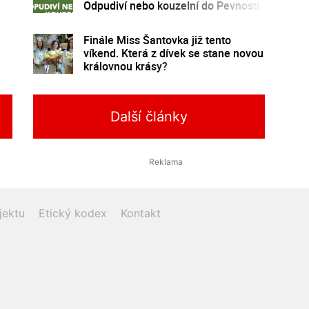
Odpudiví nebo kouzelní do Pevnosti
poznání
Finále Miss Šantovka již tento
víkend. Která z dívek se stane novou
královnou krásy?
Další články
jektu
Etický kodex
Kontakt