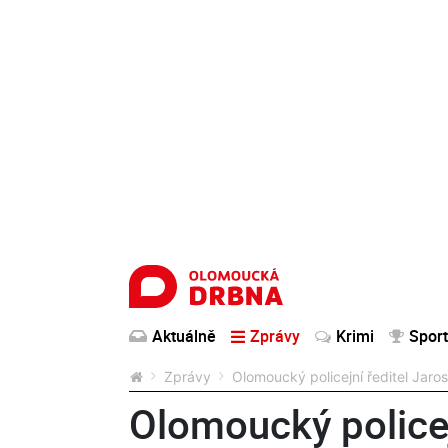
Aktuálně
Zprávy
Krimi
Sport
Zprávy
Olomoucký policejní ředitel Jaros
Olomoucký policej