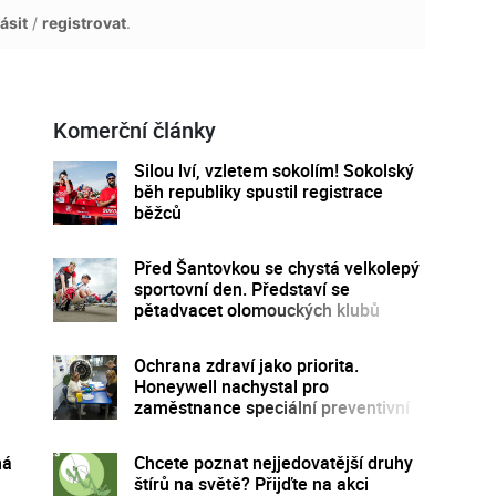
ásit
/
registrovat
.
Komerční články
Silou lví, vzletem sokolím! Sokolský
běh republiky spustil registrace
běžců
Před Šantovkou se chystá velkolepý
sportovní den. Představí se
pětadvacet olomouckých klubů
Ochrana zdraví jako priorita.
Honeywell nachystal pro
zaměstnance speciální preventivní
program
ná
Chcete poznat nejjedovatější druhy
štírů na světě? Přijďte na akci