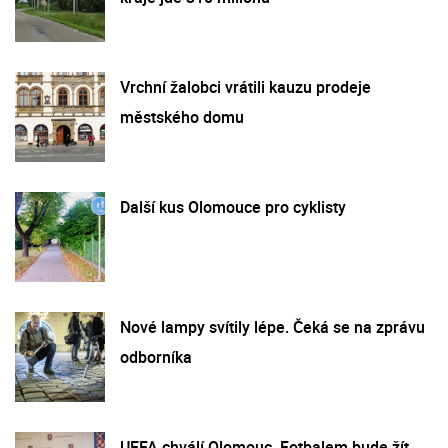
Vrchní žalobci vrátili kauzu prodeje
městského domu
Další kus Olomouce pro cyklisty
Nové lampy svítily lépe. Čeká se na zprávu
odborníka
UEFA chválí Olomouc. Fotbalem bude žít