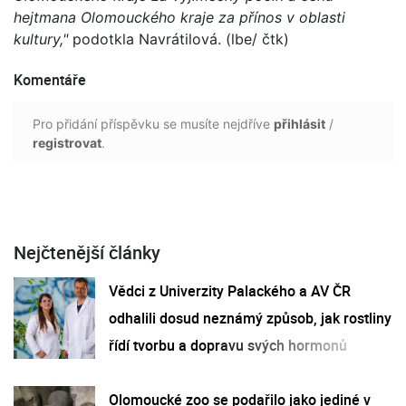
hejtmana Olomouckého kraje za přínos v oblasti
kultury,"
podotkla Navrátilová. (lbe/ čtk)
Komentáře
Pro přidání příspěvku se musíte nejdříve
přihlásit
/
registrovat
.
Nejčtenější články
Vědci z Univerzity Palackého a AV ČR
odhalili dosud neznámý způsob, jak rostliny
řídí tvorbu a dopravu svých hormonů
Olomoucké zoo se podařilo jako jediné v