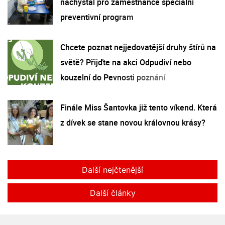
nachystal pro zaměstnance speciální
preventivní program
Chcete poznat nejjedovatější druhy štírů na
světě? Přijďte na akci Odpudiví nebo
kouzelní do Pevnosti poznání
Finále Miss Šantovka již tento víkend. Která
z dívek se stane novou královnou krásy?
Další nejčtenější
Další články