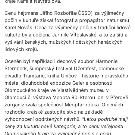
kraje Kamila Navrátilová.
Cenu hejtmana Jiřího Rozbořila(ČSSD) za výjimečný
počin v kultuře získal fotograf a propagátor naturismu
Karel Novák. Cena za výjimečný počin v tradiční lidové
kultuře byla udělena Jarmile Vítoslavské, a to za šití a
vyšívání ženských, mužských i dětských hanáckých
lidových krojů.
Oceněn byl například i dechový soubor Harmonie
Šternberk, šumperský festival Džemfest, olomoucké
divadlo Tramtarie, kniha Uničov - historie moravského
města, dlouhodobá expozice Galerie osobností
Olomouckého kraje ve Vlastivědném muzeu v
Olomouci či výstava Meopta 80, kterou loni v Přerově
zorganizovala společnost Meopta-optika. O cenách
rozhodlo krajské zastupitelstvo na základě
vyhodnocení obdržených návrhů.
"Letos podruhé mají
ceny za kulturu nové kategorie, a to cenu veřejnosti
Olomouckého kraje za výjimečný počin a cenu