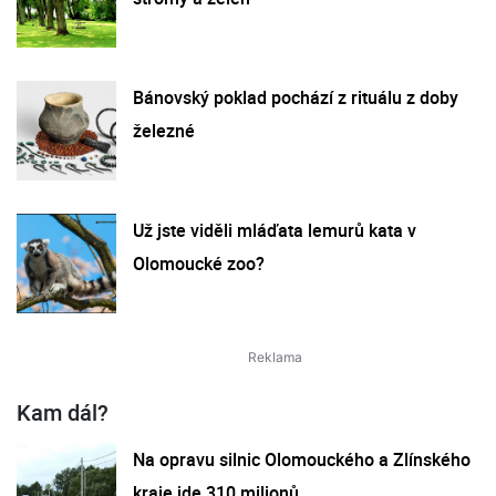
Bánovský poklad pochází z rituálu z doby
železné
Už jste viděli mláďata lemurů kata v
Olomoucké zoo?
Kam dál?
Na opravu silnic Olomouckého a Zlínského
kraje jde 310 milionů