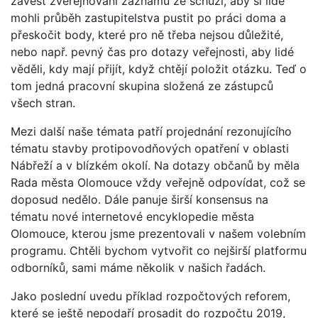
zavést zveřejňování záznamů ze schůzí, aby si lidé
mohli průběh zastupitelstva pustit po práci doma a
přeskočit body, které pro ně třeba nejsou důležité,
nebo např. pevný čas pro dotazy veřejnosti, aby lidé
věděli, kdy mají přijít, když chtějí položit otázku. Teď o
tom jedná pracovní skupina složená ze zástupců
všech stran.
Mezi další naše témata patří projednání rezonujícího
tématu stavby protipovodňových opatření v oblasti
Nábřeží a v blízkém okolí. Na dotazy občanů by měla
Rada města Olomouce vždy veřejně odpovídat, což se
doposud nedělo. Dále panuje širší konsensus na
tématu nové internetové encyklopedie města
Olomouce, kterou jsme prezentovali v našem volebním
programu. Chtěli bychom vytvořit co nejširší platformu
odborníků, sami máme několik v našich řadách.
Jako poslední uvedu příklad rozpočtových reforem,
které se ještě nepodaří prosadit do rozpočtu 2019,