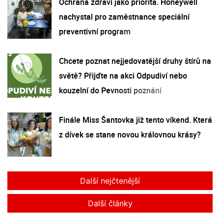
Ochrana zdraví jako priorita. Honeywell
nachystal pro zaměstnance speciální
preventivní program
Chcete poznat nejjedovatější druhy štírů na
světě? Přijďte na akci Odpudiví nebo
kouzelní do Pevnosti poznání
Finále Miss Šantovka již tento víkend. Která
z dívek se stane novou královnou krásy?
Další nejčtenější
Další články