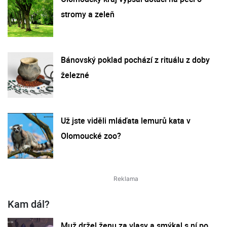
stromy a zeleň
Bánovský poklad pochází z rituálu z doby
železné
Už jste viděli mláďata lemurů kata v
Olomoucké zoo?
Kam dál?
Muž držel ženu za vlasy a smýkal s ní po