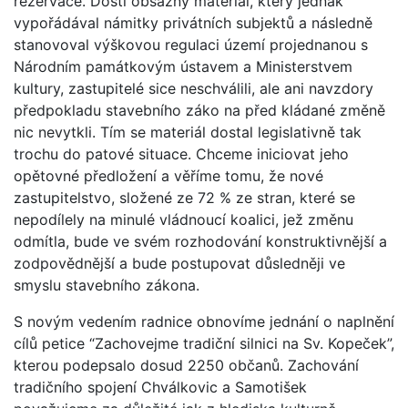
rezervace. Dosti obsažný materiál, který jednak
vypořádával námitky privátních subjektů a následně
stanovoval výškovou regulaci území projednanou s
Národním památkovým ústavem a Ministerstvem
kultury, zastupitelé sice neschválili, ale ani navzdory
předpokladu stavebního záko na před kládané změně
nic nevytkli. Tím se materiál dostal legislativně tak
trochu do patové situace. Chceme iniciovat jeho
opětovné předložení a věříme tomu, že nové
zastupitelstvo, složené ze 72 % ze stran, které se
nepodílely na minulé vládnoucí koalici, jež změnu
odmítla, bude ve svém rozhodování konstruktivnější a
zodpovědnější a bude postupovat důsledněji ve
smyslu stavebního zákona.
S novým vedením radnice obnovíme jednání o naplnění
cílů petice “Zachovejme tradiční silnici na Sv. Kopeček”,
kterou podepsalo dosud 2250 občanů. Zachování
tradičního spojení Chválkovic a Samotišek