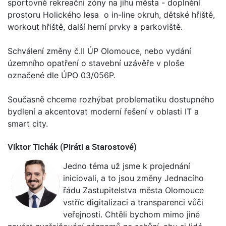
sportovně rekreační zóny na jihu města - doplnění
prostoru Holického lesa o in-line okruh, dětské hřiště,
workout hřiště, další herní prvky a parkoviště.
Schválení změny č.II ÚP Olomouce, nebo vydání
územního opatření o stavební uzávěře v ploše
označené dle ÚPO 03/056P.
Současně chceme rozhýbat problematiku dostupného
bydlení a akcentovat moderní řešení v oblasti IT a
smart city.
Viktor Tichák (Piráti a Starostové)
Jedno téma už jsme k projednání
iniciovali, a to jsou změny Jednacího
řádu Zastupitelstva města Olomouce
vstříc digitalizaci a transparenci vůči
veřejnosti. Chtěli bychom mimo jiné