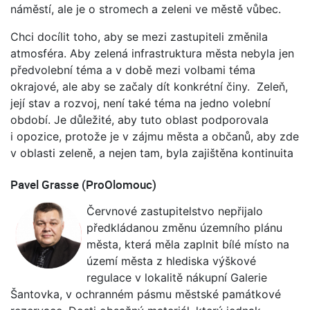
náměstí, ale je o stromech a zeleni ve městě vůbec.
Chci docílit toho, aby se mezi zastupiteli změnila
atmosféra. Aby zelená infrastruktura města nebyla jen
předvolební téma a v době mezi volbami téma
okrajové, ale aby se začaly dít konkrétní činy. Zeleň,
její stav a rozvoj, není také téma na jedno volební
období. Je důležité, aby tuto oblast podporovala
i opozice, protože je v zájmu města a občanů, aby zde
v oblasti zeleně, a nejen tam, byla zajištěna kontinuita
Pavel Grasse (ProOlomouc)
Červnové zastupitelstvo nepřijalo
předkládanou změnu územního plánu
města, která měla zaplnit bílé místo na
území města z hlediska výškové
regulace v lokalitě nákupní Galerie
Šantovka, v ochranném pásmu městské památkové