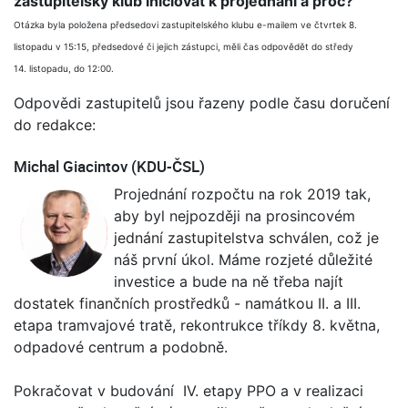
zastupitelský klub iniciovat k projednání a proč?
Otázka byla položena předsedovi zastupitelského klubu e-mailem ve čtvrtek 8.
listopadu v 15:15, předsedové či jejich zástupci, měli čas odpovědět do středy
14. listopadu, do 12:00.
Odpovědi zastupitelů jsou řazeny podle času doručení
do redakce:
Michal Giacintov (KDU-ČSL)
Projednání rozpočtu na rok 2019 tak,
aby byl nejpozději na prosincovém
jednání zastupitelstva schválen, což je
náš první úkol. Máme rozjeté důležité
investice a bude na ně třeba najít
dostatek finančních prostředků - namátkou II. a III.
etapa tramvajové tratě, rekontrukce tříkdy 8. května,
odpadové centrum a podobně.
Pokračovat v budování IV. etapy PPO a v realizaci