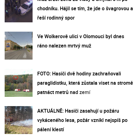
chodníku. Hájil se tím, že jde o švagrovou a
řeší rodinný spor
Ve Wolkerově ulici v Olomouci byl dnes
ráno nalezen mrtvý muž
FOTO: Hasiči dvě hodiny zachraňovali
paraglidistku, která zůstala viset na stromě
patnáct metrů nad zemí
AKTUÁLNĚ: Hasiči zasahují u požáru
vykáceného lesa, požár vznikl nejspíš po
pálení klestí