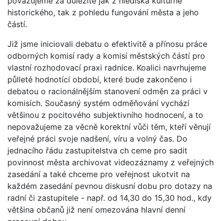
považujeme za důležité jak z hlediska kulturně
historického, tak z pohledu fungování města a jeho
částí.
Již jsme iniciovali debatu o efektivitě a přínosu práce
odborných komisí rady a komisí městských částí pro
vlastní rozhodovací praxi radnice. Koalici navrhujeme
půlleté hodnotící období, které bude zakončeno i
debatou o racionálnějším stanovení odměn za práci v
komisích. Současný systém odměňování vychází
většinou z pocitového subjektivního hodnocení, a to
nepovažujeme za věcně korektní vůči těm, kteří věnují
veřejné práci svoje nadšení, víru a volný čas. Do
jednacího řádu zastupitelstva ch ceme pro sadit
povinnost města archivovat videozáznamy z veřejných
zasedání a také chceme pro veřejnost ukotvit na
každém zasedání pevnou diskusní dobu pro dotazy na
radní či zastupitele - např. od 14,30 do 15,30 hod., kdy
většina občanů již není omezována hlavní denní