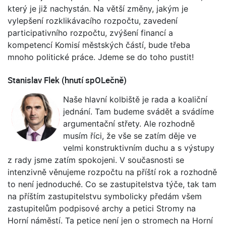
který je již nachystán. Na větší změny, jakým je
vylepšení rozklikávacího rozpočtu, zavedení
participativního rozpočtu, zvýšení financí a
kompetencí Komisí městských částí, bude třeba
mnoho politické práce. Jdeme se do toho pustit!
Stanislav Flek (hnutí spOLečně)
Naše hlavní kolbiště je rada a koaliční
jednání. Tam budeme svádět a svádíme
argumentační střety. Ale rozhodně
musím říci, že vše se zatím děje ve
velmi konstruktivním duchu a s výstupy
z rady jsme zatím spokojeni. V současnosti se
intenzivně věnujeme rozpočtu na příští rok a rozhodně
to není jednoduché. Co se zastupitelstva týče, tak tam
na příštím zastupitelstvu symbolicky předám všem
zastupitelům podpisové archy a petici Stromy na
Horní náměstí. Ta petice není jen o stromech na Horní