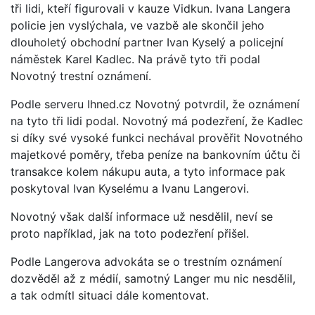
tři lidi, kteří figurovali v kauze Vidkun. Ivana Langera
policie jen vyslýchala, ve vazbě ale skončil jeho
dlouholetý obchodní partner Ivan Kyselý a policejní
náměstek Karel Kadlec. Na právě tyto tři podal
Novotný trestní oznámení.
Podle serveru Ihned.cz Novotný potvrdil, že oznámení
na tyto tři lidi podal. Novotný má podezření, že Kadlec
si díky své vysoké funkci nechával prověřit Novotného
majetkové poměry, třeba peníze na bankovním účtu či
transakce kolem nákupu auta, a tyto informace pak
poskytoval Ivan Kyselému a Ivanu Langerovi.
Novotný však další informace už nesdělil, neví se
proto například, jak na toto podezření přišel.
Podle Langerova advokáta se o trestním oznámení
dozvěděl až z médií, samotný Langer mu nic nesdělil,
a tak odmítl situaci dále komentovat.