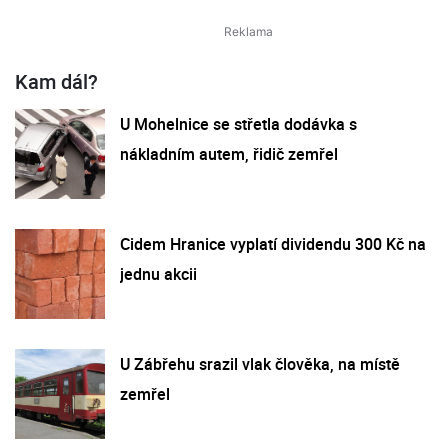
Kam dál?
U Mohelnice se střetla dodávka s
nákladním autem, řidič zemřel
Cidem Hranice vyplatí dividendu 300 Kč na
jednu akcii
U Zábřehu srazil vlak člověka, na místě
zemřel