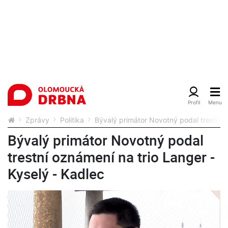
Zprávy
Politika
Bývalý primátor Novotný podal trestní o
Bývalý primátor Novotný podal
trestní oznámení na trio Langer -
Kyselý - Kadlec