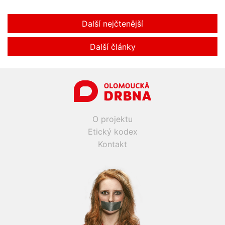
Další nejčtenější
Další články
O projektu
Etický kodex
Kontakt