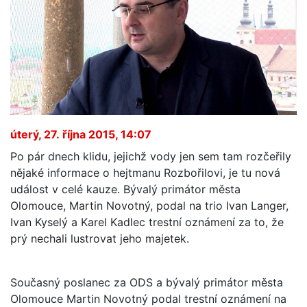
úterý, 27. října 2015, 14:07
Po pár dnech klidu, jejichž vody jen sem tam rozčeřily
nějaké informace o hejtmanu Rozbořilovi, je tu nová
událost v celé kauze. Bývalý primátor města
Olomouce, Martin Novotný, podal na trio Ivan Langer,
Ivan Kyselý a Karel Kadlec trestní oznámení za to, že
prý nechali lustrovat jeho majetek.
Současný poslanec za ODS a bývalý primátor města
Olomouce Martin Novotný podal trestní oznámení na