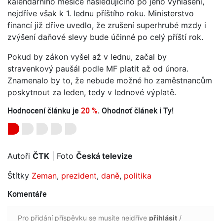
kalendářního měsíce následujícího po jeho vyhlášení,
nejdříve však k 1. lednu příštího roku. Ministerstvo
financí již dříve uvedlo, že zrušení superhrubé mzdy i
zvýšení daňové slevy bude účinné po celý příští rok.
Pokud by zákon vyšel až v lednu, začal by
stravenkový paušál podle MF platit až od února.
Znamenalo by to, že nebude možné ho zaměstnancům
poskytnout za leden, tedy v lednové výplatě.
Hodnocení článku je
20 %
. Ohodnoť článek i Ty!
Autoři
ČTK
| Foto
Česká televize
Štítky
Zeman
,
prezident
,
daně
,
politika
Komentáře
Pro přidání příspěvku se musíte nejdříve
přihlásit
/