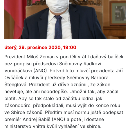
úterý, 29. prosince 2020, 19:00
Prezident Miloš Zeman v pondělí vrátil daňový balíček
bez podpisu předsedovi Sněmovny Radkovi
Vondráčkovi (ANO). Potvrdili to mluvčí prezidenta Jiří
Ovčáček a mluvčí předsedy Sněmovny Barbora
Štenglová. Prezident už dříve oznámil, že zákon
nevetuje, ale ani nepodepíše. Umožní tak, aby začal
platit. Aby se tak stalo od začátku ledna, jak
zákonodárci předpokládali, musí vyjít do konce roku
ve Sbírce zákonů. Předtím musí normu ještě podepsat
premiér Andrej Babiš (ANO) a poté ji dostane
ministerstvo vnitra kvůli vyhlášení ve sbírce.