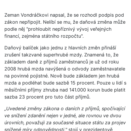
Zeman Vondráčkovi napsal, že se rozhodl podpis pod
zákon nepřipojit. Nelíbí se mu, že daňová změna může
podle něj "prohloubit nepříznivý vývoj veřejných
financí, zejména státního rozpočtu".
Daňový balíček jako jednu z hlavních změn přináší
zrušení takzvané superhrubé mzdy. Znamená to, že
základem daně z příjmů zaměstnanců je už od roku
2008 hrubá mzda navýšená o odvody zaměstnavatele
na povinné pojistné. Nově bude základem jen hrubá
mzda a podléhat bude sazbě 15 procent. Pouze u lidí s
měsíčními příjmy zhruba nad 141.000 korun bude platit
sazba 23 procent pro tuto část příjmů.
„Uvedené změny zákona o daních z příjmů, spočívající
ve snížení zdanění nejen v jedné, ale rovnou ve dvou
úrovních, považuji za současné situace státu za projev
snížené míry odpovědnosti,"
stojí v prezidentově