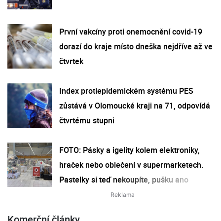
První vakcíny proti onemocnění covid-19
dorazí do kraje místo dneška nejdříve až ve
čtvrtek
Index protiepidemickém systému PES
zůstává v Olomoucké kraji na 71, odpovídá
čtvrtému stupni
FOTO: Pásky a igelity kolem elektroniky,
hraček nebo oblečení v supermarketech.
Pastelky si teď nekoupíte, pušku ano
Komerční články