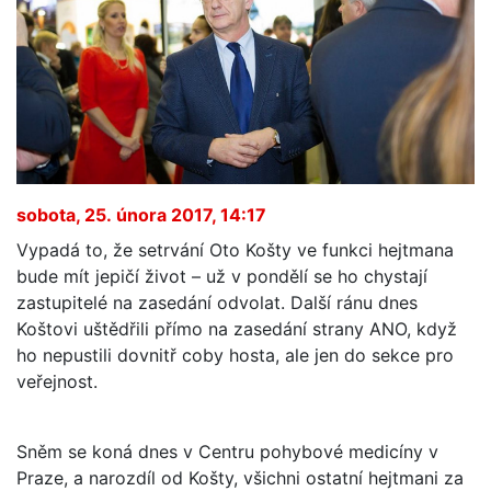
sobota, 25. února 2017, 14:17
Vypadá to, že setrvání Oto Košty ve funkci hejtmana
bude mít jepičí život – už v pondělí se ho chystají
zastupitelé na zasedání odvolat. Další ránu dnes
Koštovi uštědřili přímo na zasedání strany ANO, když
ho nepustili dovnitř coby hosta, ale jen do sekce pro
veřejnost.
Sněm se koná dnes v Centru pohybové medicíny v
Praze, a narozdíl od Košty, všichni ostatní hejtmani za