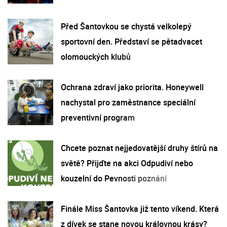
Před Šantovkou se chystá velkolepý
sportovní den. Představí se pětadvacet
olomouckých klubů
Ochrana zdraví jako priorita. Honeywell
nachystal pro zaměstnance speciální
preventivní program
Chcete poznat nejjedovatější druhy štírů na
světě? Přijďte na akci Odpudiví nebo
kouzelní do Pevnosti poznání
Finále Miss Šantovka již tento víkend. Která
z dívek se stane novou královnou krásy?