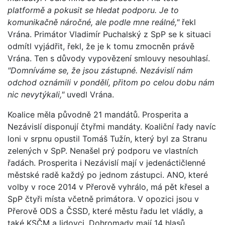
platformě a pokusit se hledat podporu. Je to
komunikačně náročné, ale podle mne reálné,"
řekl
Vrána. Primátor Vladimír Puchalský z SpP se k situaci
odmítl vyjádřit, řekl, že je k tomu zmocněn právě
Vrána. Ten s důvody vypovězení smlouvy nesouhlasí.
"Domníváme se, že jsou zástupné. Nezávislí nám
odchod oznámili v pondělí, přitom po celou dobu nám
nic nevytýkali,"
uvedl Vrána.
Koalice měla původně 21 mandátů. Prosperita a
Nezávislí disponují čtyřmi mandáty. Koaliční řady navíc
loni v srpnu opustil Tomáš Tužín, který byl za Stranu
zelených v SpP. Nenašel prý podporu ve vlastních
řadách. Prosperita i Nezávislí mají v jedenáctičlenné
městské radě každý po jednom zástupci. ANO, které
volby v roce 2014 v Přerově vyhrálo, má pět křesel a
SpP čtyři místa včetně primátora. V opozici jsou v
Přerově ODS a ČSSD, které městu řadu let vládly, a
také KSČM a lidovci. Dohromady mají 14 hlasů.