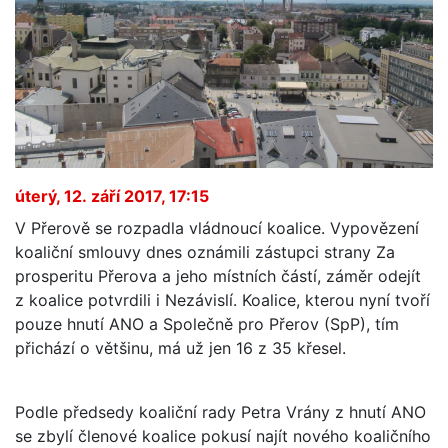
úterý, 12. září 2017, 17:15
V Přerově se rozpadla vládnoucí koalice. Vypovězení
koaliční smlouvy dnes oznámili zástupci strany Za
prosperitu Přerova a jeho místních částí, záměr odejít
z koalice potvrdili i Nezávislí. Koalice, kterou nyní tvoří
pouze hnutí ANO a Společně pro Přerov (SpP), tím
přichází o většinu, má už jen 16 z 35 křesel.
Podle předsedy koaliční rady Petra Vrány z hnutí ANO
se zbylí členové koalice pokusí najít nového koaličního