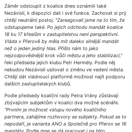
Záměr odstoupit z koalice dnes oznámili také
Nezávislí, k dispozici dali i své funkce. Zachovat si prý
chtějí neutrální postoj.
"Zareagovali jsme na to tím, že
odstupujeme také. Po jejich odchodu mandát koalice
18 ku 17 křeslům v zastupitelstvu není perspektivní.
Vláda v Přerově by měla mít daleko silnější mandát
než o jeden jediný hlas. Přišlo nám to jako
nejzodpovědnější krok vůči městu a jeho stabilizaci,"
řekl předseda jejich klubu Petr Hermély. Podle něj
nebudou Nezávislí usilovat o změnu ve vedení města.
Chtějí dát vládnoucí platformě možnost najít podporu
dalších zastupitelských klubů.
Podle předsedy koaliční rady Petra Vrány zůstávají
zbývajícím subjektům v koalici dva možné scénáře.
"Prvním je možnost vstupu nového koaličního
partnera, zahájíme rozhovory se subjekty. Pokud se to
nepodaří, je varianta ANO a Společně pro Přerov se 16
mandáty. Podle mne se dá pracovat i na této