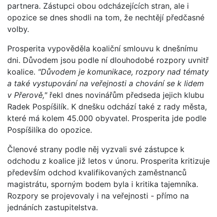
partnera. Zástupci obou odcházejících stran, ale i
opozice se dnes shodli na tom, že nechtějí předčasné
volby.
Prosperita vypověděla koaliční smlouvu k dnešnímu
dni. Důvodem jsou podle ní dlouhodobé rozpory uvnitř
koalice.
"Důvodem je komunikace, rozpory nad tématy
a také vystupování na veřejnosti a chování se k lidem
v Přerově,"
řekl dnes novinářům předseda jejich klubu
Radek Pospíšilík. K dnešku odchází také z rady města,
které má kolem 45.000 obyvatel. Prosperita jde podle
Pospíšilíka do opozice.
Členové strany podle něj vyzvali své zástupce k
odchodu z koalice již letos v únoru. Prosperita kritizuje
především odchod kvalifikovaných zaměstnanců
magistrátu, sporným bodem byla i kritika tajemníka.
Rozpory se projevovaly i na veřejnosti - přímo na
jednáních zastupitelstva.