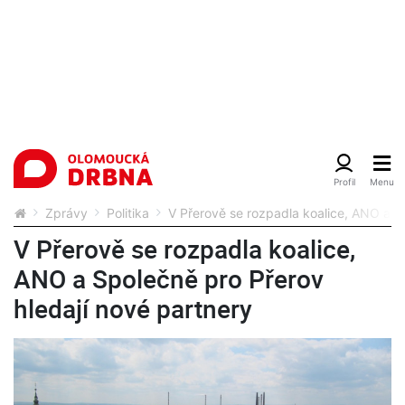
Zprávy
Politika
V Přerově se rozpadla koalice, ANO a S
V Přerově se rozpadla koalice,
ANO a Společně pro Přerov
hledají nové partnery