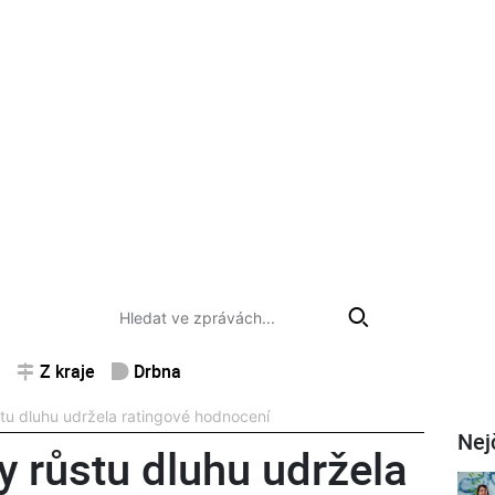
Z kraje
Drbna
u dluhu udržela ratingové hodnocení
Nej
 růstu dluhu udržela