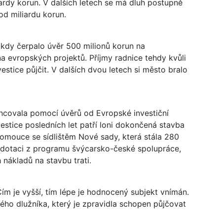
ardy korun. V dalších letech se má dluh postupně
od miliardu korun.
 kdy čerpalo úvěr 500 milionů korun na
na evropských projektů. Příjmy radnice tehdy kvůli
vestice půjčit. V dalších dvou letech si město bralo
ancovala pomocí úvěrů od Evropské investiční
estice posledních let patří loni dokončená stavba
lomouce se sídlištěm Nové sady, která stála 280
a dotaci z programu švýcarsko-české spolupráce,
 nákladů na stavbu trati.
Čím je vyšší, tím lépe je hodnocený subjekt vnímán.
ého dlužníka, který je zpravidla schopen půjčovat