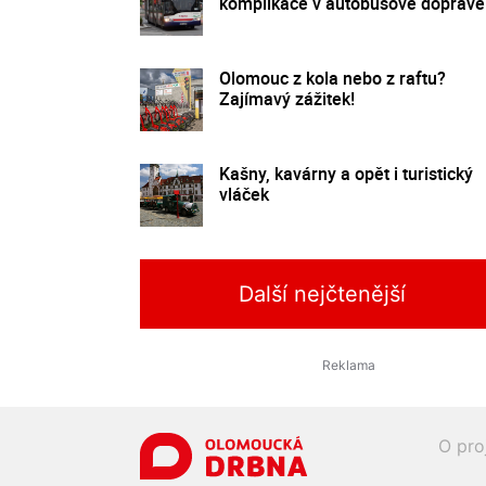
komplikace v autobusové dopravě
Olomouc z kola nebo z raftu?
Zajímavý zážitek!
Kašny, kavárny a opět i turistický
vláček
Další nejčtenější
O pro