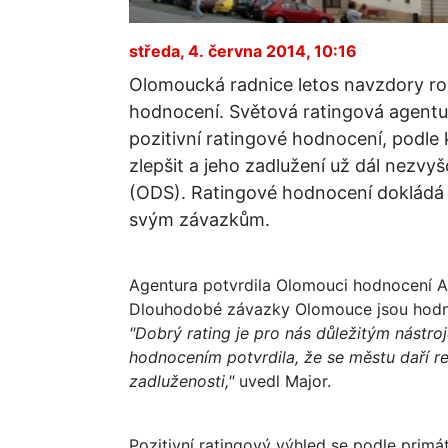
středa, 4. června 2014, 10:16
Olomoucká radnice letos navzdory ro
hodnocení. Světová ratingová agentur
pozitivní ratingové hodnocení, podle 
zlepšit a jeho zadlužení už dál nezvyš
(ODS). Ratingové hodnocení dokládá
svým závazkům.
Agentura potvrdila Olomouci hodnocení A-
Dlouhodobé závazky Olomouce jsou hodn
"Dobrý rating je pro nás důležitým nástro
hodnocením potvrdila, že se městu daří re
zadluženosti,"
uvedl Major.
Pozitivní ratingový výhled se podle prim