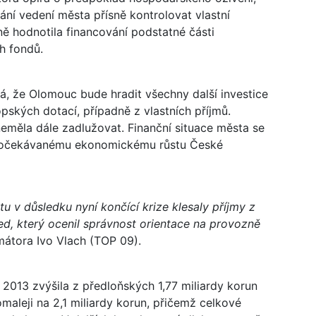
ní vedení města přísně kontrolovat vlastní
ně hodnotila financování podstatné části
h fondů.
á, že Olomouc bude hradit všechny další investice
pských dotací, případně z vlastních příjmů.
neměla dále zadlužovat. Finanční situace města se
y očekávanému ekonomickému růstu České
tu v důsledku nyní končící krize klesaly příjmy z
led, který ocenil správnost orientace na provozně
átora Ivo Vlach (TOP 09).
013 zvýšila z předloňských 1,77 miliardy korun
omaleji na 2,1 miliardy korun, přičemž celkové