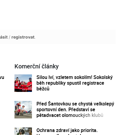
ásit
/
registrovat
.
Komerční články
vu
Silou lví, vzletem sokolím! Sokolský
běh republiky spustil registrace
běžců
Před Šantovkou se chystá velkolepý
sportovní den. Představí se
pětadvacet olomouckých klubů
Ochrana zdraví jako priorita.