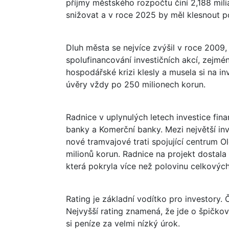
příjmy městského rozpočtu činí 2,188 mili
snižovat a v roce 2025 by měl klesnout p
Dluh města se nejvíce zvýšil v roce 2009,
spolufinancování investičních akcí, zejmé
hospodářské krizi klesly a musela si na in
úvěry vždy po 250 milionech korun.
Radnice v uplynulých letech investice fin
banky a Komerční banky. Mezi největší inv
nové tramvajové trati spojující centrum O
milionů korun. Radnice na projekt dostal
která pokryla více než polovinu celkových
Rating je základní vodítko pro investory. 
Nejvyšší rating znamená, že jde o špičkov
si peníze za velmi nízký úrok.