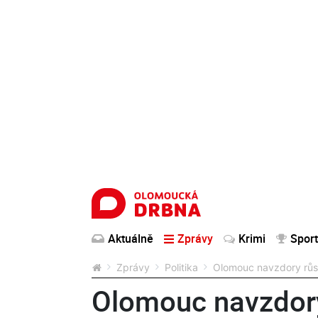
Aktuálně
Zprávy
Krimi
Sport
Zprávy
Politika
Olomouc navzdory růst
Olomouc navzdory