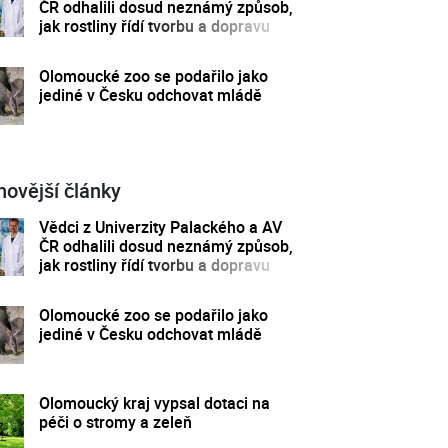
ČR odhalili dosud neznámý způsob,
jak rostliny řídí tvorbu a dopravu
svých hormonů
Olomoucké zoo se podařilo jako
jediné v Česku odchovat mládě
novější články
Vědci z Univerzity Palackého a AV
ČR odhalili dosud neznámý způsob,
jak rostliny řídí tvorbu a dopravu
svých hormonů
Olomoucké zoo se podařilo jako
jediné v Česku odchovat mládě
Olomoucký kraj vypsal dotaci na
péči o stromy a zeleň