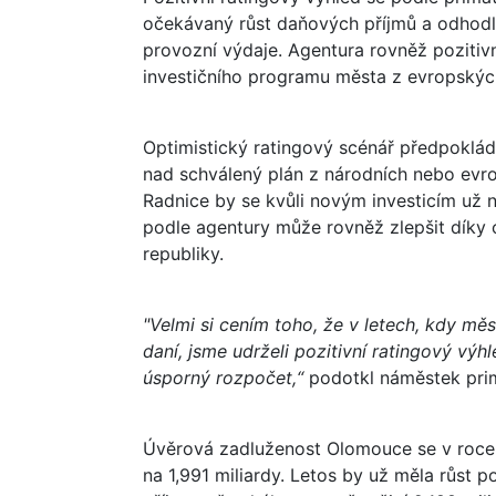
očekávaný růst daňových příjmů a odhodlá
provozní výdaje. Agentura rovněž pozitiv
investičního programu města z evropskýc
Optimistický ratingový scénář předpoklád
nad schválený plán z národních nebo evro
Radnice by se kvůli novým investicím už 
podle agentury může rovněž zlepšit dík
republiky.
"Velmi si cením toho, že v letech, kdy měs
daní, jsme udrželi pozitivní ratingový výh
úsporný rozpočet,“
podotkl náměstek prim
Úvěrová zadluženost Olomouce se v roce 2
na 1,991 miliardy. Letos by už měla růst p