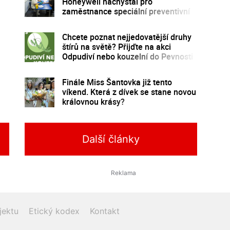
Honeywell nachystal pro
zaměstnance speciální preventivní
program
Chcete poznat nejjedovatější druhy
štírů na světě? Přijďte na akci
Odpudiví nebo kouzelní do Pevnosti
poznání
Finále Miss Šantovka již tento
víkend. Která z dívek se stane novou
královnou krásy?
Další články
jektu
Etický kodex
Kontakt