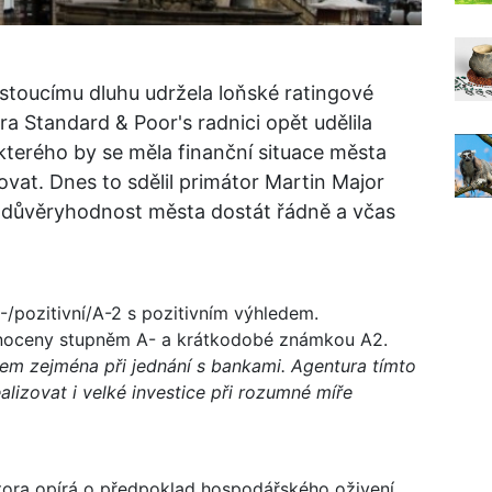
stoucímu dluhu udržela loňské ratingové
a Standard & Poor's radnici opět udělila
kterého by se měla finanční situace města
ovat. Dnes to sdělil primátor Martin Major
 důvěryhodnost města dostát řádně a včas
/pozitivní/A-2 s pozitivním výhledem.
oceny stupněm A- a krátkodobé známkou A2.
jem zejména při jednání s bankami. Agentura tímto
alizovat i velké investice při rozumné míře
átora opírá o předpoklad hospodářského oživení,