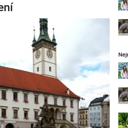
ení
Nej