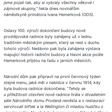
jsme pojali tak, aby si vybraly všechny věkové i
zájmové skupiny,"
řekla dnes novinářům
náměstkyně primátora Ivana Hemerková (ODS).
Oslavy 100. výročí dokončení budovy nové
prostějovské radnice byly zahájeny už v lednu
tradičním městským plesem, který se nesl v duchu
tohoto výročí. Nedávno pak byla zahájena výstava
mapující historii radniční budovy a hlavní akce podle
Hemerkové přijdou na řadu v jarních měsících.
Národní dům pak připravil na první červnový týden
stejné menu, jaké měl v nabídce v červnu 1914, kdy
byla budova radnice dokončena. "
Tehdy se
u příležitosti otevření nové radnice hrála v divadelním
sále Národního domu Prodaná nevěsta a v restauraci
servírovali biftek a la Wellington či mladou husičku s