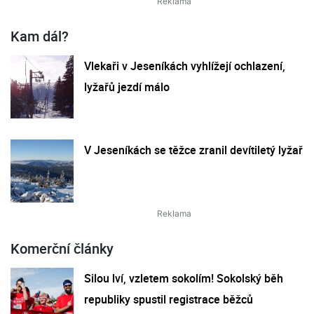
Kam dál?
Vlekaři v Jeseníkách vyhlížejí ochlazení,
lyžařů jezdí málo
V Jeseníkách se těžce zranil devítiletý lyžař
Komerční články
Silou lví, vzletem sokolím! Sokolský běh
republiky spustil registrace běžců