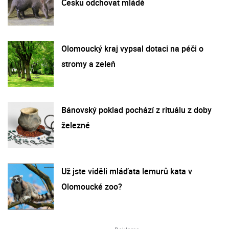
Česku odchovat mládě
Olomoucký kraj vypsal dotaci na péči o
stromy a zeleň
Bánovský poklad pochází z rituálu z doby
železné
Už jste viděli mláďata lemurů kata v
Olomoucké zoo?