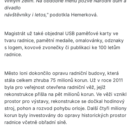
vinným zelím. Na obdobné menu pozve Národní dům a
divadlo
návštěvníky i letos,"
podotkla Hemerková.
Magistrát už také objednal USB paměťové karty ve
tvaru radnice, pamětní medaile, omalovánky, odznaky
s logem, kovové zvonečky či publikaci ke 100 letům
radnice.
Město loni dokončilo opravu radniční budovy, která
stála celkem zhruba 75 milionů korun. Už v roce 2011
byla pro veřejnost otevřena radniční věž, jejíž
rekonstrukce přišla na pět milionů korun. Ve věži vznikl
prostor pro výstavy, rekonstrukce se dočkal hodinový
stroj, pohon a rozvod pohybu orloje. Další čtyři miliony
korun byly investovány do opravy historických prostor
radnice včetně obřadní síně.