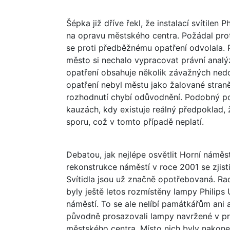
Šépka již dříve řekl, že instalací svítilen
na opravu městského centra. Požádal prot
se proti předběžnému opatření odvolala. 
město si nechalo vypracovat právní anal
opatření obsahuje několik závažných nedo
opatření nebyl městu jako žalované stran
rozhodnutí chybí odůvodnění. Podobný po
kauzách, kdy existuje reálný předpoklad,
sporu, což v tomto případě neplatí.
Debatou, jak nejlépe osvětlit Horní náměs
rekonstrukce náměstí v roce 2001 se zjisti
Svítidla jsou už značně opotřebovaná. Rad
byly ještě letos rozmístěny lampy Philips 
náměstí. To se ale nelíbí památkářům ani 
původně prosazovali lampy navržené v pr
městského centra. Místo nich byly nakone