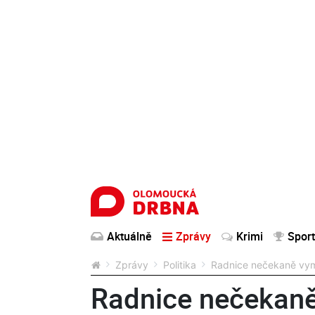
Aktuálně
Zprávy
Krimi
Sport
Zprávy
Politika
Radnice nečekaně vym
Radnice nečekaně