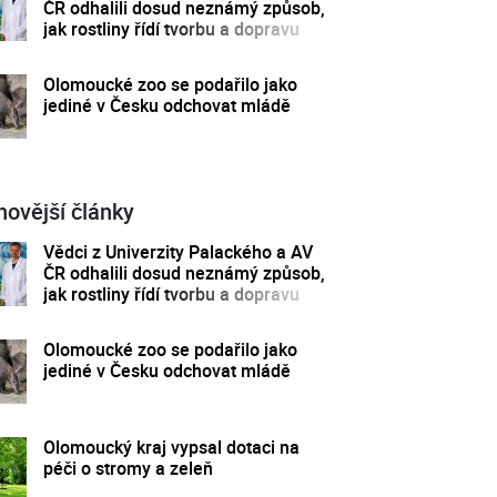
ČR odhalili dosud neznámý způsob,
jak rostliny řídí tvorbu a dopravu
svých hormonů
Olomoucké zoo se podařilo jako
jediné v Česku odchovat mládě
novější články
Vědci z Univerzity Palackého a AV
ČR odhalili dosud neznámý způsob,
jak rostliny řídí tvorbu a dopravu
svých hormonů
Olomoucké zoo se podařilo jako
jediné v Česku odchovat mládě
Olomoucký kraj vypsal dotaci na
péči o stromy a zeleň