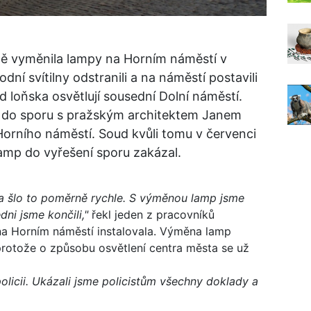
ě vyměnila lampy na Horním náměstí v
dní svítilny odstranili a na náměstí postavili
d loňska osvětlují sousední Dolní náměstí.
a do sporu s pražským architektem Janem
orního náměstí. Soud kvůli tomu v červenci
amp do vyřešení sporu zakázal.
 a šlo to poměrně rychle. S výměnou lamp jsme
ni jsme končili,"
řekl jeden z pracovníků
na Horním náměstí instalovala. Výměna lamp
protože o způsobu osvětlení centra města se už
licii. Ukázali jsme policistům všechny doklady a