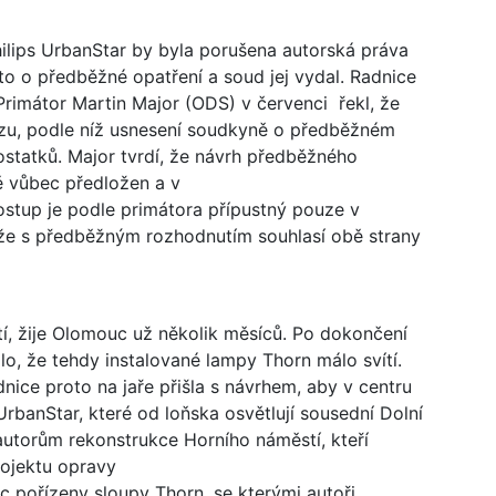
 Philips UrbanStar by byla porušena autorská práva
o o předběžné opatření a soud jej vydal. Radnice
Primátor Martin Major (ODS) v červenci řekl, že
ýzu, podle níž usnesení soudkyně o předběžném
statků. Major tvrdí, že návrh předběžného
ě vůbec předložen a v
stup je podle primátora přípustný pouze v
 že s předběžným rozhodnutím souhlasí obě strany
tí, žije Olomouc už několik měsíců. Po dokončení
lo, že tehdy instalované lampy Thorn málo svítí.
nice proto na jaře přišla s návrhem, aby v centru
UrbanStar, které od loňska osvětlují sousední Dolní
autorům rekonstrukce Horního náměstí, kteří
ojektu opravy
c pořízeny sloupy Thorn, se kterými autoři