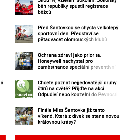
běh republiky spustil registrace
běžců
Před Šantovkou se chystá velkolepý
sportovní den. Představí se
pětadvacet olomouckých klubů
Ochrana zdraví jako priorita.
Honeywell nachystal pro
zaměstnance speciální preventivní
program
ná
Chcete poznat nejjedovatější druhy
štírů na světě? Přijďte na akci
Odpudiví nebo kouzelní do Pevnosti
poznání
Finále Miss Šantovka již tento
víkend. Která z dívek se stane novou
královnou krásy?