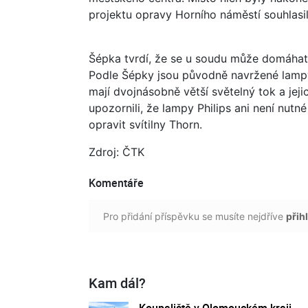
projektu opravy Horního náměstí souhlasil
Šépka tvrdí, že se u soudu může domáhat
Podle Šépky jsou původně navržené lampy o
mají dvojnásobně větší světelný tok a jejic
upozornili, že lampy Philips ani není nutné
opravit svítilny Thorn.
Zdroj: ČTK
Komentáře
Pro přidání příspěvku se musíte nejdříve
přihl
Kam dál?
Koupaliště v Olomouckém kraji