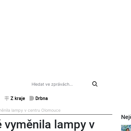
Z kraje
Drbna
ěnila lampy v centru Olomouce
Nej
 vyměnila lampy v