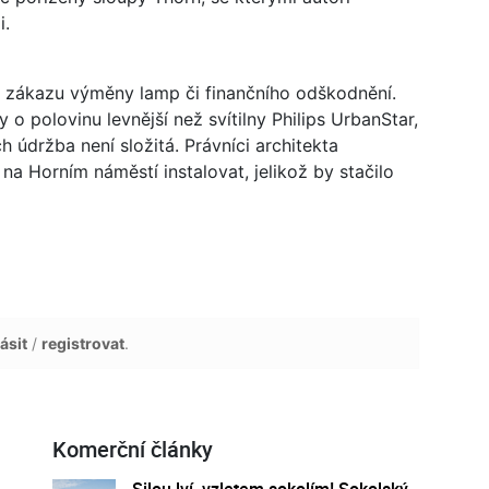
i.
 zákazu výměny lamp či finančního odškodnění.
 polovinu levnější než svítilny Philips UrbanStar,
h údržba není složitá. Právníci architekta
 na Horním náměstí instalovat, jelikož by stačilo
ásit
/
registrovat
.
Komerční články
Silou lví, vzletem sokolím! Sokolský