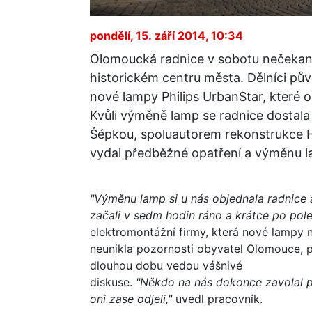
pondělí, 15. září 2014, 10:34
Olomoucká radnice v sobotu nečekan
historickém centru města. Dělníci půvo
nové lampy Philips UrbanStar, které o
Kvůli výměně lamp se radnice dostal
Šépkou, spoluautorem rekonstrukce H
vydal předběžné opatření a výměnu l
"Výměnu lamp si u nás objednala radnice
začali v sedm hodin ráno a krátce po poled
elektromontážní firmy, která nové lampy 
neunikla pozornosti obyvatel Olomouce, 
dlouhou dobu vedou vášnivé
diskuse.
"Někdo na nás dokonce zavolal po
oni zase odjeli,"
uvedl pracovník.