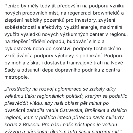
Peníze by měly tedy jít především na podporu vzniku
nových pracovních míst, na regeneraci brownfieldů a
zlepšení nabídky pozemků pro investory, zvýšení
soběstačnosti a efektivity využití energie, maximální
využití výsledků nových výzkumných center v regionu,
na zlepšení třídění odpadu, budování silnic a
cyklostezek nebo do školství, podpory technického
vzdělávání a podpory výchovy k podnikání. Podporu
by mohla získat i dostavba tramvajové trati na Nové
Sady a odsunutí depa dopravního podniku z centra
metropole.
„Prostředky na rozvoj aglomerace se získaly díky
velkému tlaku regionálních politiků, kterým se podařilo
přesvědčit vládu, aby naši oblast pět minut po
dvanácté zařadila vedle Ostravska, Brněnska a dalších
regionů, kam v příštích letech přitečou navíc miliardy
korun z Bruselu. Pro nás i naše nástupce je velkou
výzvou a náročným úkolem tuto šanci nepromarnit,“