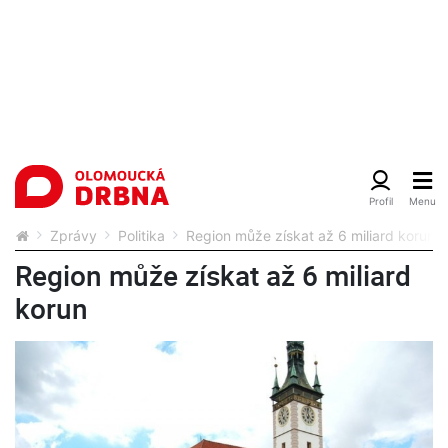
Zprávy
Politika
Region může získat až 6 miliard korun
Region může získat až 6 miliard
korun