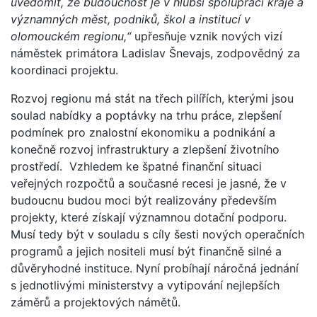
uvědomit, že budoucnost je v hlubší spolupráci kraje a
významných měst, podniků, škol a institucí v
olomouckém regionu,“
upřesňuje vznik nových vizí
náměstek primátora Ladislav Šnevajs, zodpovědný za
koordinaci projektu.
Rozvoj regionu má stát na třech pilířích, kterými jsou
soulad nabídky a poptávky na trhu práce, zlepšení
podmínek pro znalostní ekonomiku a podnikání a
konečně rozvoj infrastruktury a zlepšení životního
prostředí. Vzhledem ke špatné finanční situaci
veřejných rozpočtů a současné recesi je jasné, že v
budoucnu budou moci být realizovány především
projekty, které získají významnou dotační podporu.
Musí tedy být v souladu s cíly šesti nových operačních
programů a jejich nositeli musí být finančně silné a
důvěryhodné instituce. Nyní probíhají náročná jednání
s jednotlivými ministerstvy a vytipování nejlepších
záměrů a projektových námětů.