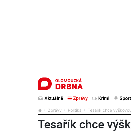
Aktuálně
Zprávy
Krimi
Sport
Zprávy
Politika
Tesařík chce výškovou
Tesařík chce výš