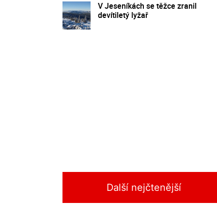
V Jeseníkách se těžce zranil
devítiletý lyžař
Další nejčtenější