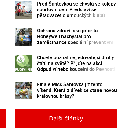
Před Šantovkou se chystá velkolepý
sportovní den. Představí se
pětadvacet olomouckých klubů
Ochrana zdraví jako priorita.
Honeywell nachystal pro
zaměstnance speciální preventivní
program
Chcete poznat nejjedovatější druhy
štírů na světě? Přijďte na akci
Odpudiví nebo kouzelní do Pevnosti
poznání
Finále Miss Šantovka již tento
víkend. Která z dívek se stane novou
královnou krásy?
Další články