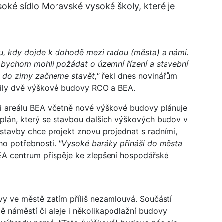
oké sídlo Moravské vysoké školy, které je
, kdy dojde k dohodě mezi radou (města) a námi.
abychom mohli požádat o územní řízení a stavební
tě do zimy začneme stavět,"
řekl dnes novinářům
avily dvě výškové budovy RCO a BEA.
sti areálu BEA včetně nové výškové budovy plánuje
í plán, který se stavbou dalších výškových budov v
stavby chce projekt znovu projednat s radními,
eho potřebnosti.
"Vysoké baráky přináší do města
EA centrum přispěje ke zlepšení hospodářské
vy ve městě zatím příliš nezamlouvá. Součástí
 náměstí či aleje i několikapodlažní budovy