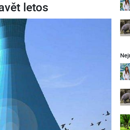
avět letos
Nej