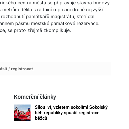
orického centra města se připravuje stavba budovy
metrům dělila s radnicí o pozici druhé nejvyšší
 rozhodnutí památkářů magistrátu, kteří dali
hranném pásmu městské památkové rezervace.
ce, se proto zřejmě zkomplikuje.
ásit
/
registrovat
.
Komerční články
Silou lví, vzletem sokolím! Sokolský
běh republiky spustil registrace
běžců