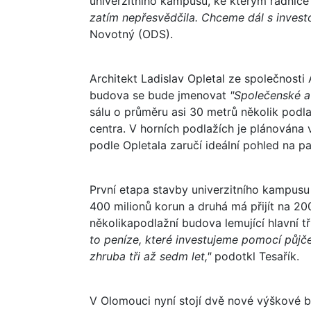
univerzitního kampusu, ke kterým radnic
zatím nepřesvědčila. Chceme dál s invest
Novotný (ODS).
Architekt Ladislav Opletal ze společnosti 
budova se bude jmenovat
"Společenské a
sálu o průměru asi 30 metrů několik podla
centra. V horních podlažích je plánována
podle Opletala zaručí ideální pohled na 
První etapa stavby univerzitního kampus
400 milionů korun a druhá má přijít na 200
několikapodlažní budova lemující hlavní 
to peníze, které investujeme pomocí půjč
zhruba tři až sedm let,"
podotkl Tesařík.
V Olomouci nyní stojí dvě nové výškové