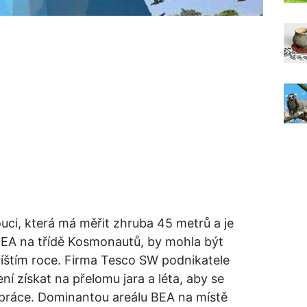
ci, která má měřit zhruba 45 metrů a je
BEA na třídě Kosmonautů, by mohla být
říštím roce. Firma Tesco SW podnikatele
í získat na přelomu jara a léta, aby se
 práce. Dominantou areálu BEA na místě