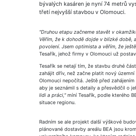
bývalých kasáren je nyní 74 metrů vys
třetí nejvyšší stavbou v Olomouci.
"Druhou etapu začneme stavět v okamžiku
Věřím, že k dohodě dojde v blízké době, 
povolení. Jsem optimista a věřím, že ješ
Tesařík, jehož firmy v Olomouci už post
Tesařík se netají tím, že stavbu druhé čá
zahájit dřív, než začne platit nový územn
Olomouci nepočítá. Ještě před zahájením 
aby je seznámil s detaily a přesvědčil o j
lidi a práci,"
míní Tesařík, podle kterého B
situace regionu.
Radním se ale projekt další výškové budo
plánované dostavby areálu BEA jsou kromě