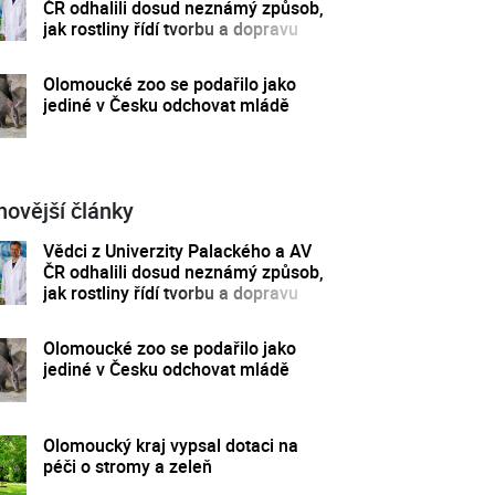
ČR odhalili dosud neznámý způsob,
jak rostliny řídí tvorbu a dopravu
svých hormonů
Olomoucké zoo se podařilo jako
jediné v Česku odchovat mládě
novější články
Vědci z Univerzity Palackého a AV
ČR odhalili dosud neznámý způsob,
jak rostliny řídí tvorbu a dopravu
svých hormonů
Olomoucké zoo se podařilo jako
jediné v Česku odchovat mládě
Olomoucký kraj vypsal dotaci na
péči o stromy a zeleň