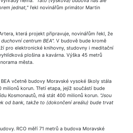
e výhrady nemá.
"Tato (výšková) budova nás ale
orem jednat,
" řekl novinářům primátor Martin
Artera, která projekt připravuje, novinářům řekl, že
 duchovní centrum BEA".
V budově bude kromě
ží pro elektronické knihovny, studovny i meditační
 vyhlídková plošina a kavárna. Výška 45 metrů
panorama města.
u BEA včetně budovy Moravské vysoké školy stála
 milionů korun. Třetí etapa, jejíž součástí bude
třídu Kosmonautů, má stát 400 milionů korun.
"Jsou
ek od bank, takže to (dokončení areálu) bude trvat
 budovy. RCO měří 71 metrů a budova Moravské