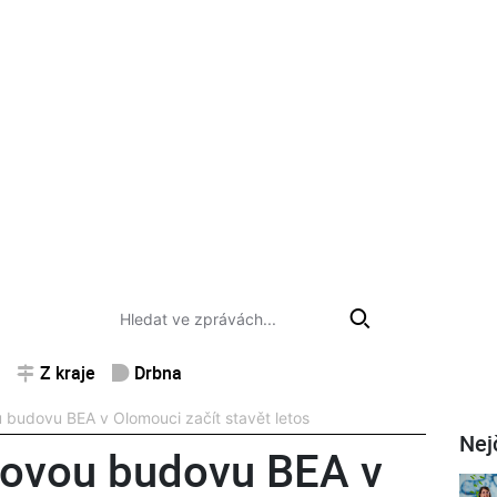
Z kraje
Drbna
 budovu BEA v Olomouci začít stavět letos
Nej
kovou budovu BEA v