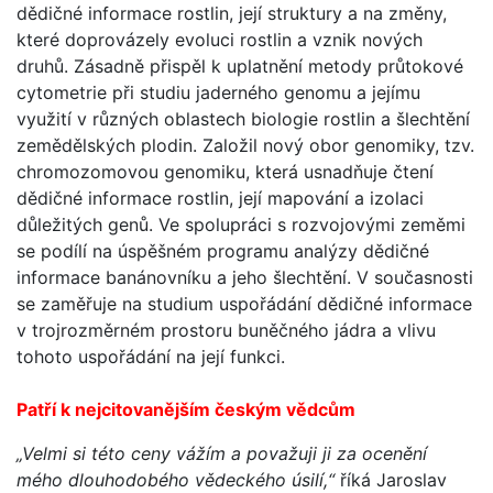
dědičné informace rostlin, její struktury a na změny,
které doprovázely evoluci rostlin a vznik nových
druhů. Zásadně přispěl k uplatnění metody průtokové
cytometrie při studiu jaderného genomu a jejímu
využití v různých oblastech biologie rostlin a šlechtění
zemědělských plodin. Založil nový obor genomiky, tzv.
chromozomovou genomiku, která usnadňuje čtení
dědičné informace rostlin, její mapování a izolaci
důležitých genů. Ve spolupráci s rozvojovými zeměmi
se podílí na úspěšném programu analýzy dědičné
informace banánovníku a jeho šlechtění. V současnosti
se zaměřuje na studium uspořádání dědičné informace
v trojrozměrném prostoru buněčného jádra a vlivu
tohoto uspořádání na její funkci.
Patří k nejcitovanějším českým vědcům
„Velmi si této ceny vážím a považuji ji za ocenění
mého dlouhodobého vědeckého úsilí,“
říká Jaroslav