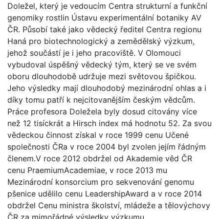
Doležel, který je vedoucím Centra strukturní a funkční
genomiky rostlin Ústavu experimentální botaniky AV
ČR. Působí také jako vědecký ředitel Centra regionu
Haná pro biotechnologický a zemědělský výzkum,
jehož součástí je i jeho pracoviště. V Olomouci
vybudoval úspěšný vědecký tým, který se ve svém
oboru dlouhodobě udržuje mezi světovou špičkou.
Jeho výsledky mají dlouhodobý mezinárodní ohlas a i
díky tomu patří k nejcitovanějším českým vědcům.
Práce profesora Doležela byly dosud citovány více
než 12 tisíckrát a Hirsch index má hodnotu 52. Za svou
vědeckou činnost získal v roce 1999 cenu Učené
společnosti ČRa v roce 2004 byl zvolen jejím řádným
členem.V roce 2012 obdržel od Akademie věd ČR
cenu PraemiumAcademiae, v roce 2013 mu
Mezinárodní konsorcium pro sekvenování genomu
pšenice udělilo cenu LeadershipAward a v roce 2014
obdržel Cenu ministra školství, mládeže a tělovýchovy
ČR za mimořádné výsledky výzkumu,