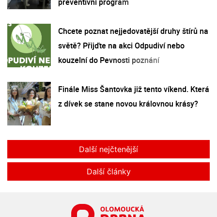
preventivní program
Chcete poznat nejjedovatější druhy štírů na
světě? Přijďte na akci Odpudiví nebo
kouzelní do Pevnosti poznání
Finále Miss Šantovka již tento víkend. Která
z dívek se stane novou královnou krásy?
Další nejčtenější
Další články