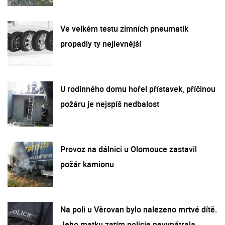
Ve velkém testu zimních pneumatik
propadly ty nejlevnější
U rodinného domu hořel přístavek, příčinou
požáru je nejspíš nedbalost
Provoz na dálnici u Olomouce zastavil
požár kamionu
Na poli u Věrovan bylo nalezeno mrtvé dítě.
Jeho matku zatím policie nevypátrala