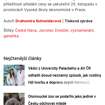
příležitosti předání ceny se uskuteční 25. listopadu v
prostorách Vysoké školy ekonomické v Praze.
Autoři
Drahomíra Schneiderová
|
Tisková zpráva
Štítky
Česká hlava
,
Jaroslav Doležel
,
vyznamenání
,
genetika
Nejčtenější články
Vědci z Univerzity Palackého a AV ČR
odhalili dosud neznámý způsob, jak rostliny
řídí tvorbu a dopravu svých hormonů
Olomoucké zoo se podařilo jako jediné v
Česku odchovat mládě