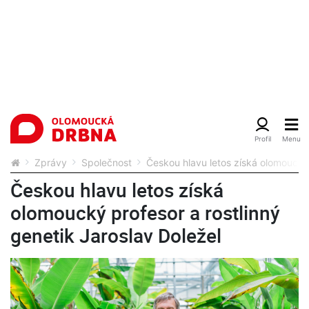
Zprávy
Společnost
Českou hlavu letos získá olomoucký 
Českou hlavu letos získá
olomoucký profesor a rostlinný
genetik Jaroslav Doležel