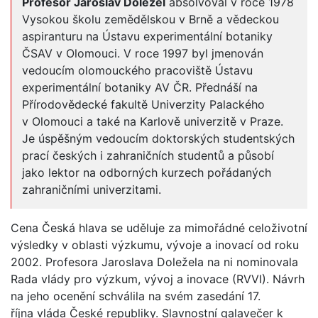
Profesor Jaroslav Doležel
absolvoval v roce 1978
Vysokou školu zemědělskou v Brně a vědeckou
aspiranturu na Ústavu experimentální botaniky
ČSAV v Olomouci. V roce 1997 byl jmenován
vedoucím olomouckého pracoviště Ústavu
experimentální botaniky AV ČR. Přednáší na
Přírodovědecké fakultě Univerzity Palackého
v Olomouci a také na Karlově univerzitě v Praze.
Je úspěšným vedoucím doktorských studentských
prací českých i zahraničních studentů a působí
jako lektor na odborných kurzech pořádaných
zahraničními univerzitami.
Cena Česká hlava se uděluje za mimořádné celoživotní
výsledky v oblasti výzkumu, vývoje a inovací od roku
2002. Profesora Jaroslava Doležela na ni nominovala
Rada vlády pro výzkum, vývoj a inovace (RVVI). Návrh
na jeho ocenění schválila na svém zasedání 17.
října vláda České republiky. Slavnostní galavečer k