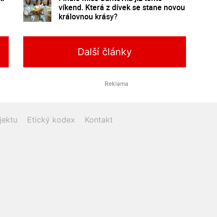
víkend. Která z dívek se stane novou
královnou krásy?
Další články
jektu
Etický kodex
Kontakt