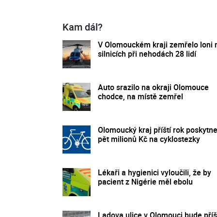
Kam dál?
V Olomouckém kraji zemřelo loni 
silnicích při nehodách 28 lidí
Auto srazilo na okraji Olomouce
chodce, na místě zemřel
Olomoucký kraj příští rok poskytn
pět milionů Kč na cyklostezky
Lékaři a hygienici vyloučili, že by
pacient z Nigérie měl ebolu
Ladova ulice v Olomouci bude příš