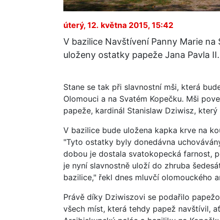
úterý, 12. května 2015, 15:42
V bazilice Navštívení Panny Marie n
uloženy ostatky papeže Jana Pavla II.
Stane se tak při slavnostní mši, která bu
Olomouci a na Svatém Kopečku. Mši poved
papeže, kardinál Stanislaw Dziwisz, který 
V bazilice bude uložena kapka krve na kou
"Tyto ostatky byly donedávna uchovávány
dobou je dostala svatokopecká farnost, po
je nyní slavnostně uloží do zhruba šedes
bazilice," řekl dnes mluvčí olomouckého ar
Právě díky Dziwiszovi se podařilo papežo
všech míst, která tehdy papež navštívil, ať