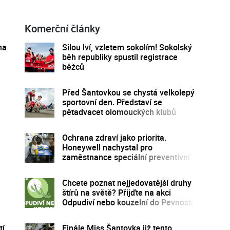
Komerční články
na
Silou lví, vzletem sokolím! Sokolský
běh republiky spustil registrace
běžců
Před Šantovkou se chystá velkolepý
sportovní den. Představí se
pětadvacet olomouckých klubů
e
Ochrana zdraví jako priorita.
Honeywell nachystal pro
zaměstnance speciální preventivní
program
Chcete poznat nejjedovatější druhy
štírů na světě? Přijďte na akci
Odpudiví nebo kouzelní do Pevnosti
poznání
tí
Finále Miss Šantovka již tento