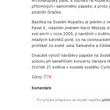
Arcibiskupský palác a baziliku na Kopečk
přítomných i samotného papeže, a proto j
podotkl Gračka.
Bazilika na Svatém Kopečku je jedním z n
Pavel II., vlastním jménem Karol Wojtyla, 
své smrti v roce 2005, ji navštívil v květ
mladých katolíků poté, co na olomouckém le
prohlásil za svaté Jana Sarkandra a Zdis
Dvacáté výročí návštěvy papeže na Svaté
sobotu při benefičním koncertu Václava H
čtvrtek 21. května v kostele svatého Cyri
Zdroj:
ČTK
Komentáře
Pro přidání příspěvku se musíte nejdříve
přihl