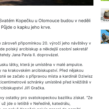
a Svatém Kopečku u Olomouce budou v neděli
 Půjde o kapku jeho krve.
de zároveň připomínkou 20. výročí jeho návštěvy v
e polský arcibiskup a někdejší osobní sekretář
tehdy Jana Pavla II. doprovázel.
sku látky, která je umístěna v malé ampulce.
 na krakovském arcibiskupství. Před nějakou
té se začalo s přípravou místa a kardinál Dziwisz
áticentimetrové schránky umístěné před kněžiště v
cibiskupství Jiří Gračka.
vy ostatky pro svatokopeckou baziliku získat. "Ze
 už jde o letiště v Neředíně, katedrálu,