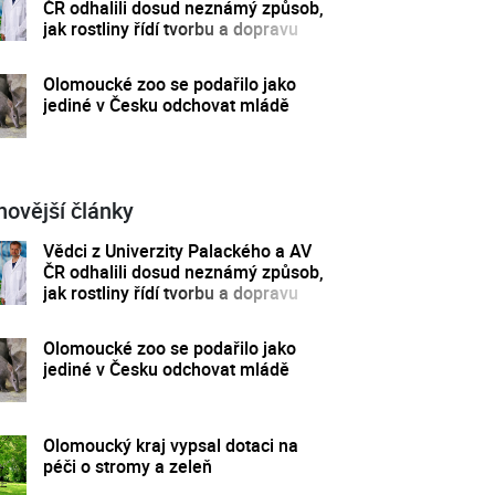
ČR odhalili dosud neznámý způsob,
jak rostliny řídí tvorbu a dopravu
svých hormonů
Olomoucké zoo se podařilo jako
jediné v Česku odchovat mládě
novější články
Vědci z Univerzity Palackého a AV
ČR odhalili dosud neznámý způsob,
jak rostliny řídí tvorbu a dopravu
svých hormonů
Olomoucké zoo se podařilo jako
jediné v Česku odchovat mládě
Olomoucký kraj vypsal dotaci na
péči o stromy a zeleň