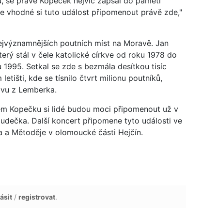
u, se právě Kopeček nejvíc zapsal do paměti
e vhodné si tuto událost připomenout právě zde,"
ejvýznamnějších poutních míst na Moravě. Jan
který stál v čele katolické církve od roku 1978 do
nu 1995. Setkal se zde s bezmála desítkou tisíc
tišti, kde se tísnilo čtvrt milionu poutníků,
lavu z Lemberka.
m Kopečku si lidé budou moci připomenout už v
udečka. Další koncert připomene tyto události ve
la a Mětoděje v olomoucké části Hejčín.
ásit
/
registrovat
.