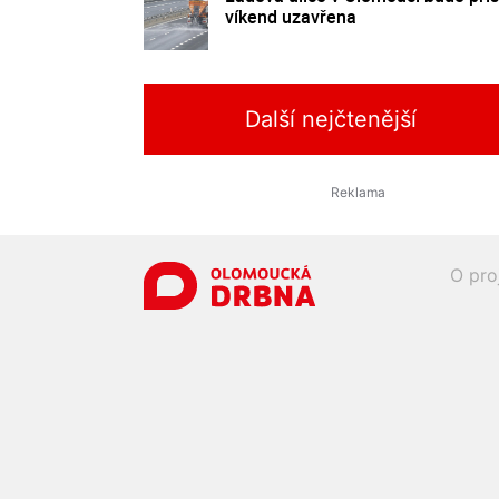
víkend uzavřena
Další nejčtenější
O pro