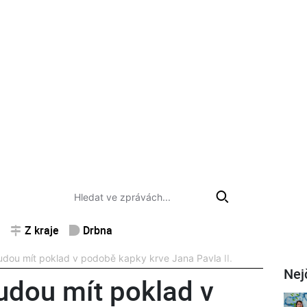
Z kraje
Drbna
dou mít poklad v podobě kapky krve Jana Pavla II.
Nej
udou mít poklad v