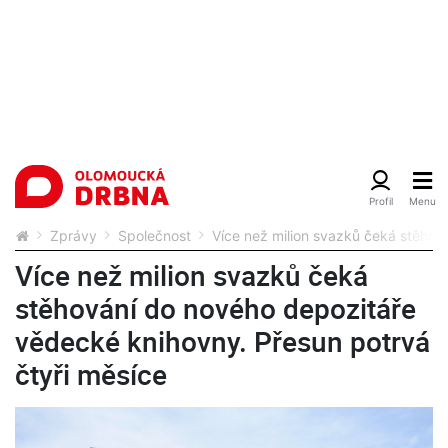
Zprávy
Společnost
Více než milion svazků čeká stěhov
Více než milion svazků čeká
stěhování do nového depozitáře
vědecké knihovny. Přesun potrvá
čtyři měsíce