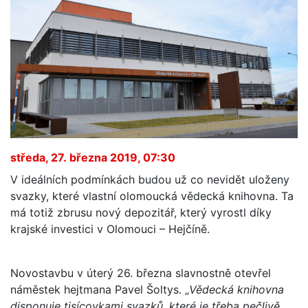
středa, 27. března 2019, 07:30
V ideálních podmínkách budou už co nevidět uloženy
svazky, které vlastní olomoucká vědecká knihovna. Ta
má totiž zbrusu nový depozitář, který vyrostl díky
krajské investici v Olomouci – Hejčíně.
Novostavbu v úterý 26. března slavnostně otevřel
náměstek hejtmana Pavel Šoltys. „
Vědecká knihovna
disponuje tisícovkami svazků, které je třeba pečlivě