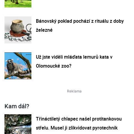
Bánovský poklad pochází z rituálu z doby
železné
Už jste viděli mláďata lemurů kata v
Olomoucké zoo?
Kam dál?
Třináctiletý chlapec našel protitankovou
střelu. Musel ji zlikvidovat pyrotechnik