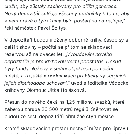
uložit, aby zůstaly zachovány pro příští generace.
Nový depozitář splňuje všechny podmínky k tomu, aby
v něm právě o tyto knihy bylo postaráno co nejlépe,
“
řekl náměstek Pavel Šoltys.
V depozitáři budou uloženy odborné knihy, časopisy a
další tiskoviny – počítá se přitom se skladovací
rezervou až na dvacet let. „
Vybudování nového
depozitáře je pro knihovnu velmi podstatné. Dosud
byly fondy uloženy v sedmi objektech po celém
městě, a to ještě v podmínkách prakticky vylučujících
jejich dlouhodobé uchování,
“ uvedla ředitelka Vědecké
knihovny Olomouc Jitka Holásková.
Přesun do nového čeká na 1,25 miliónu svazků, které
zaberou zhruba 26 500 metrů regálů. Stěhovat se
budou ze šesti depozitářů přibližně čtyři měsíce.
Kromě skladovacích prostor nechybí místo pro úpravu