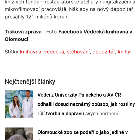
knižních fondů - restaurátorské ateliery i digitalizační a
mikrofilmovací pracoviště. Náklady na nový depozitář
přesáhly 121 miliónů korun.
Tisková zpráva
| Foto
Facebook Vědecká knihovna v
Olomouci
Štítky
knihovna
,
vědecká
,
stěhování
,
depozitář
,
knihy
Nejčtenější články
Vědci z Univerzity Palackého a AV ČR
odhalili dosud neznámý způsob, jak rostliny
řídí tvorbu a dopravu svých hormonů
Olomoucké zoo se podařilo jako jediné v