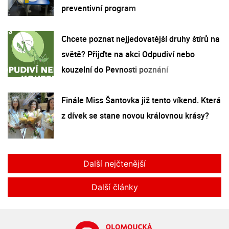
preventivní program
Chcete poznat nejjedovatější druhy štírů na
světě? Přijďte na akci Odpudiví nebo
kouzelní do Pevnosti poznání
Finále Miss Šantovka již tento víkend. Která
z dívek se stane novou královnou krásy?
Další nejčtenější
Další články