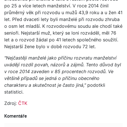
po 25 a více letech manželství. V roce 2014 činil
průměrný věk při rozvodu u mužů 43,9 roku a u žen 41
let. Před dvaceti lety byli manželé při rozvodu zhruba
o osm let mladší. K rozvodovému soudu ale chodí také
senioři. Nejstarší muž, který se loni rozváděl, měl 76
let a o rozvod žádal po 41 letech společného soužití.
Nejstarší žene bylo v době rozvodu 72 let.
"Nejčastěji manželé jako příčinu rozvratu manželství
uvádějí rozdíl povah, názorů a zájmů. Tento důvod byl
v roce 2014 zaveden v 85 procentech rozvodů. Ve
většině případů se jedná o příčinu obecného
charakteru a skutečnost je často jiná,"
podotkli
statistici.
Zdroj:
ČTK
Komentáře