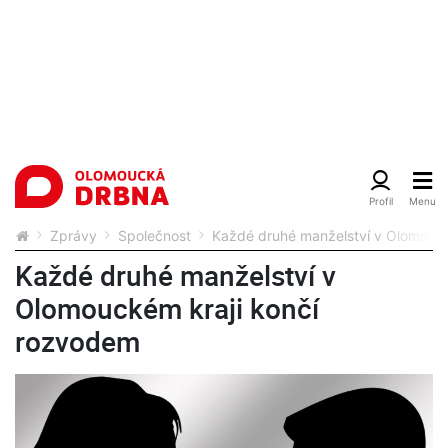
Zprávy
Společnost
Každé druhé manželství v Olomouck
Každé druhé manželství v
Olomouckém kraji končí
rozvodem