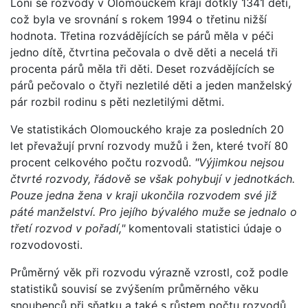
Loni se rozvody v Olomouckém kraji dotkly 1341 dětí,
což byla ve srovnání s rokem 1994 o třetinu nižší
hodnota. Třetina rozvádějících se párů měla v péči
jedno dítě, čtvrtina pečovala o dvě děti a necelá tři
procenta párů měla tři děti. Deset rozvádějících se
párů pečovalo o čtyři nezletilé děti a jeden manželský
pár rozbil rodinu s pěti nezletilými dětmi.
Ve statistikách Olomouckého kraje za posledních 20
let převažují první rozvody mužů i žen, které tvoří 80
procent celkového počtu rozvodů.
"Výjimkou nejsou
čtvrté rozvody, řádově se však pohybují v jednotkách.
Pouze jedna žena v kraji ukončila rozvodem své již
páté manželství. Pro jejího bývalého muže se jednalo o
třetí rozvod v pořadí,"
komentovali statistici údaje o
rozvodovosti.
Průměrný věk při rozvodu výrazně vzrostl, což podle
statistiků souvisí se zvýšením průměrného věku
snoubenců při sňatku a také s růstem počtu rozvodů