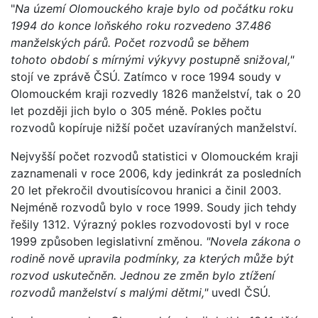
"
Na území Olomouckého kraje bylo od počátku roku
1994 do konce loňského roku rozvedeno 37.486
manželských párů. Počet rozvodů se během
tohoto období s mírnými výkyvy postupně snižoval,"
stojí ve zprávě ČSÚ. Zatímco v roce 1994 soudy v
Olomouckém kraji rozvedly 1826 manželství, tak o 20
let později jich bylo o 305 méně. Pokles počtu
rozvodů kopíruje nižší počet uzavíraných manželství.
Nejvyšší počet rozvodů statistici v Olomouckém kraji
zaznamenali v roce 2006, kdy jedinkrát za posledních
20 let překročil dvoutisícovou hranici a činil 2003.
Nejméně rozvodů bylo v roce 1999. Soudy jich tehdy
řešily 1312. Výrazný pokles rozvodovosti byl v roce
1999 způsoben legislativní změnou.
"Novela zákona o
rodině nově upravila podmínky, za kterých může být
rozvod uskutečněn. Jednou ze změn bylo ztížení
rozvodů manželství s malými dětmi,"
uvedl ČSÚ.