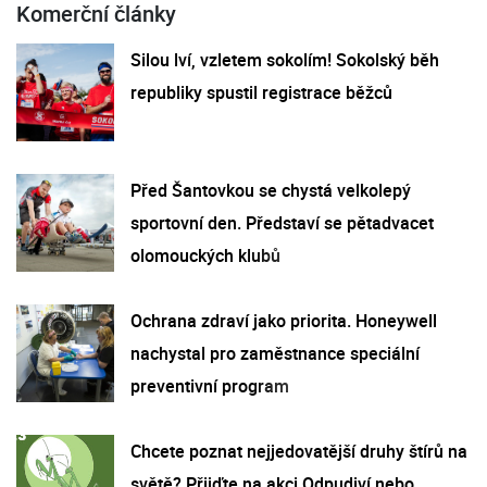
Komerční články
Silou lví, vzletem sokolím! Sokolský běh
republiky spustil registrace běžců
Před Šantovkou se chystá velkolepý
sportovní den. Představí se pětadvacet
olomouckých klubů
Ochrana zdraví jako priorita. Honeywell
nachystal pro zaměstnance speciální
preventivní program
Chcete poznat nejjedovatější druhy štírů na
světě? Přijďte na akci Odpudiví nebo