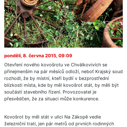
pondělí, 8. června 2015, 09:09
Otevření nového kovošrotu ve Chválkovivích se
přinejmenším na pár měsíců odloží, neboť Krajský soud
rozhodl, že by místní, kteří bydlí v bezprostřední
blízkosti místa, kde by měl kovošrot stát, by měli být
součástí stavebního řízení. Provozovatel je
přesvědčen, že za situaci může konkurence.
Kovošrot by měl stát v ulici Na Zákopě vedle
železniční trati, jen pár metrů od prvních rodinných