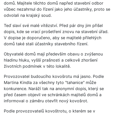
domů. Majitele těchto domů napřed stavební odbor
vůbec nezahrnul do řízení jako jeho účastníky, proto se
odvolali na krajský soud.
Teď slaví své malé vítězství. Před pár dny jim přišel
dopis, kde se vrací prošetření znovu na stavební úřad.
V dopise je doporučeno, aby se majitelé přilehlých
domů také stali účastníky stavebního řízení.
Obyvatelé domů mají především obavu o zvýšenou
hladinu hluku, vyšší prašnosti a celkově zhoršení
životních podmínek v této lokalitě.
Provozovatel budoucího kovošrotu má jasno. Podle
Martina Kindla za všechny tyto "tahanice" může
konkurence. Naráží tak na anonymní dopis, který se
před časem objevil ve schránkách majitelů domů a
informoval o záměru otevřít nový kovošrot.
Podle provozovatelů kovoštrotu, o kterém se v