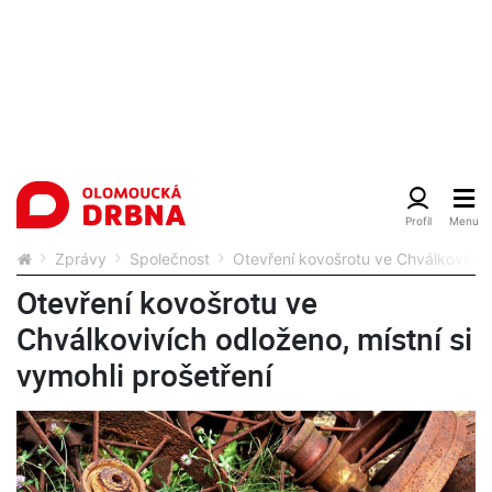
Zprávy
Společnost
Otevření kovošrotu ve Chválkovivích
Otevření kovošrotu ve
Chválkovivích odloženo, místní si
vymohli prošetření