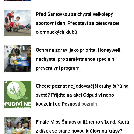
Před Šantovkou se chystá velkolepý
sportovní den. Představí se pětadvacet
olomouckých klubů
Ochrana zdraví jako priorita. Honeywell
nachystal pro zaměstnance speciální
preventivní program
Chcete poznat nejjedovatější druhy štírů na
světě? Přijďte na akci Odpudiví nebo
kouzelní do Pevnosti poznání
Finále Miss Šantovka již tento víkend. Která
z dívek se stane novou královnou krásy?