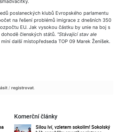
osmadvacítky.
dsedů poslaneckých klubů Evropského parlamentu
počet na řešení problémů imigrace z dnešních 350
rozpočtu EU. Jak vysokou částku by unie na boj s
na dohodě členských států.
"Stávající stav ale
míní další místopředseda TOP 09 Marek Ženíšek.
ásit
/
registrovat
.
Komerční články
na
Silou lví, vzletem sokolím! Sokolský