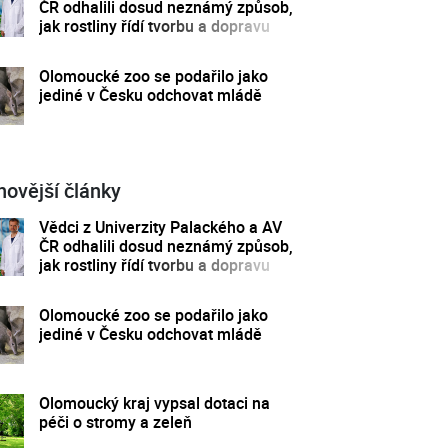
ČR odhalili dosud neznámý způsob,
jak rostliny řídí tvorbu a dopravu
svých hormonů
Olomoucké zoo se podařilo jako
jediné v Česku odchovat mládě
novější články
Vědci z Univerzity Palackého a AV
ČR odhalili dosud neznámý způsob,
jak rostliny řídí tvorbu a dopravu
svých hormonů
Olomoucké zoo se podařilo jako
jediné v Česku odchovat mládě
Olomoucký kraj vypsal dotaci na
péči o stromy a zeleň