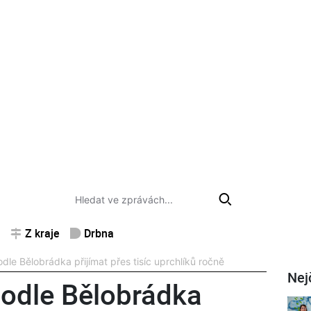
Z kraje
Drbna
le Bělobrádka přijímat přes tisíc uprchlíků ročně
Nej
odle Bělobrádka