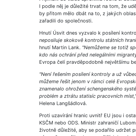
I podle něj je důležité trvat na tom, že 
by přitom mělo dbát na to, z jakých oblast
zařadili do společnosti.
Hnutí Úsvit dnes vyzvalo k posílení kontr
neposiluje skokově kontrolu státních hrani
hnutí Martin Lank.
"Nemůžeme se totiž spo
kdo nás ochrání před nelegálními migranty
Evropa čelí pravděpodobně největšímu bez
"Není řešením posílení kontroly a už vůbe
můžeme řešit jenom v rámci celé Evropské 
znamenalo ohrožení schengenského syst
problém a ztrátu statisíc pracovních míst,
Helena Langšádlová.
Proti uzavírání hranic uvnitř EU jsou i ost
KSČM nebo ODS. Ministr zahraničí Lubomí
životně důležité, aby se podařilo udržet 