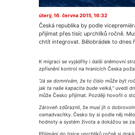
úterý, 16. června 2015, 16:32
Česká republika by podle vicepremiér
přijímat přes tisíc uprchlíků ročně. Musí
chtít integrovat. Bělobrádek to dnes
K migraci se vyjádřily i další sněmovní st
zpřísnění kontrol na hranicích Česka poža
"Já se domnívám, že to číslo může být ročně
jak ta naše kapacita bude velká,"
uvedl dn
může Česko přijímat. Později hovořil o st
Zároveň zdůraznil, že musí jít o dobrovol
osmadvacítky. Česko by si podle něj mělo v
hodnoty a systém života a dokážou se zač
Přijímání do tisíce uprchlíků ročně si dok