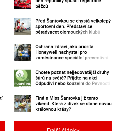
běh republiky spustil registrace
běžců
Před Šantovkou se chystá velkolepý
sportovní den. Představí se
pětadvacet olomouckých klubů
e
Ochrana zdraví jako priorita.
Honeywell nachystal pro
zaměstnance speciální preventivní
program
Chcete poznat nejjedovatější druhy
štírů na světě? Přijďte na akci
Odpudiví nebo kouzelní do Pevnosti
poznání
tí
Finále Miss Šantovka již tento
víkend. Která z dívek se stane novou
královnou krásy?
Další články