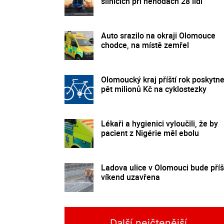
silnicích při nehodách 28 lidí
Auto srazilo na okraji Olomouce
chodce, na místě zemřel
Olomoucký kraj příští rok poskytn
pět milionů Kč na cyklostezky
Lékaři a hygienici vyloučili, že by
pacient z Nigérie měl ebolu
Ladova ulice v Olomouci bude příš
víkend uzavřena
Další nejčtenější