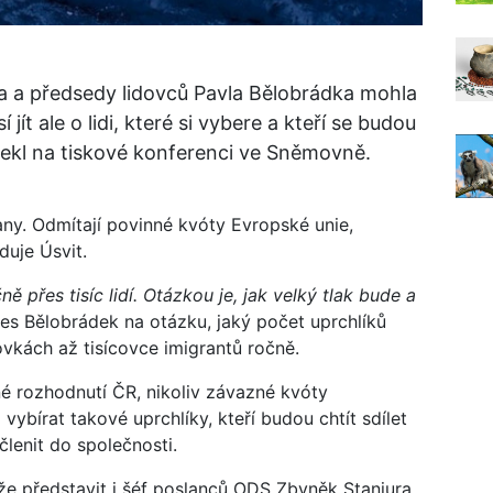
a a předsedy lidovců Pavla Bělobrádka mohla
 jít ale o lidi, které si vybere a kteří se budou
 řekl na tiskové konferenci ve Sněmovně.
rany. Odmítají povinné kvóty Evropské unie,
duje Úsvit.
 přes tisíc lidí. Otázkou je, jak velký tlak bude a
es Bělobrádek na otázku, jaký počet uprchlíků
ovkách až tisícovce imigrantů ročně.
né rozhodnutí ČR, nikoliv závazné kvóty
ybírat takové uprchlíky, kteří budou chtít sdílet
lenit do společnosti.
áže představit i šéf poslanců ODS Zbyněk Stanjura.