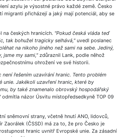
udělení azylu je výsostné právo každé země. Česko
í migranti přicházejí a jaký mají potenciál, aby se
ol na českých hranicích.
"Pokud česká vláda teď
c, tak bohužel tragicky selhává,"
uvedl poslanec
léhat na nikoho jiného než sami na sebe. Jediný,
, jsme my sami,"
zdůraznil Lank, podle něhož
pečnostnímu ohrožení ve své historii.
c není řešením uzavírání hranic. Tento problém
unie. Jakékoli uzavření hranic, které by
ému, by také znamenalo obrovský hospodářský
"
odmítla názor Úsvitu místopředsedkyně TOP 09
atní sněmovní strany, včetně hnutí ANO, lidovců,
r Zaorálek (ČSSD) má za to, že pro Česko je
prostupnost hranic uvnitř Evropské unie. Za zásadní