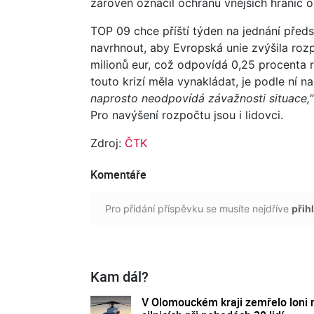
zároveň označil ochranu vnějších hranic 
TOP 09 chce příští týden na jednání pře
navrhnout, aby Evropská unie zvýšila roz
milionů eur, což odpovídá 0,25 procenta 
touto krizí měla vynakládat, je podle ní 
naprosto neodpovídá závažnosti situace,"
Pro navýšení rozpočtu jsou i lidovci.
Zdroj:
ČTK
Komentáře
Pro přidání příspěvku se musíte nejdříve
přihl
Kam dál?
V Olomouckém kraji zemřelo loni 