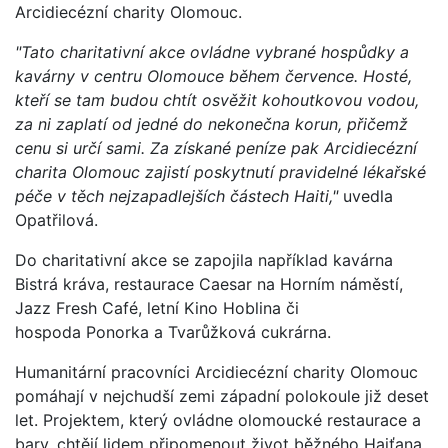
Arcidiecézní charity Olomouc.
"Tato charitativní akce ovládne vybrané hospůdky a
kavárny v centru Olomouce během července. Hosté,
kteří se tam budou chtít osvěžit kohoutkovou vodou,
za ni zaplatí od jedné do nekonečna korun, přičemž
cenu si určí sami. Za získané peníze pak Arcidiecézní
charita Olomouc zajistí poskytnutí pravidelné lékařské
péče v těch nejzapadlejších částech Haiti,"
uvedla
Opatřilová.
Do charitativní akce se zapojila například kavárna
Bistrá kráva, restaurace Caesar na Horním náměstí,
Jazz Fresh Café, letní Kino Hoblina či
hospoda Ponorka a Tvarůžková cukrárna.
Humanitární pracovníci Arcidiecézní charity Olomouc
pomáhají v nejchudší zemi západní polokoule již deset
let. Projektem, který ovládne olomoucké restaurace a
bary, chtějí lidem připomenout život běžného Haiťana,