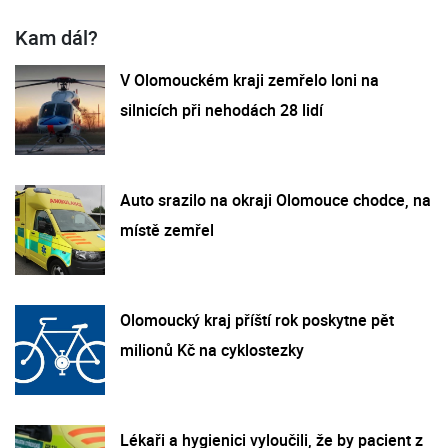
Kam dál?
V Olomouckém kraji zemřelo loni na
silnicích při nehodách 28 lidí
Auto srazilo na okraji Olomouce chodce, na
místě zemřel
Olomoucký kraj příští rok poskytne pět
milionů Kč na cyklostezky
Lékaři a hygienici vyloučili, že by pacient z