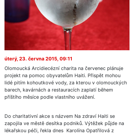
úterý, 23. června 2015, 09:11
Olomoucká Arcidiecézní charita na červenec plánuje
projekt na pomoc obyvatelům Haiti. Přispět mohou
lidé pitím kohoutkové vody, za kterou v olomouckých
barech, kavárnách a restauracích zaplatí během
příštího měsíce podle vlastního uvážení.
Do charitativní akce s názvem Na zdraví Haiti se
zapojila ve městě desítka podniků. Výtěžek půjde na
lékařskou péči, řekla dnes Karolína Opatřilová z