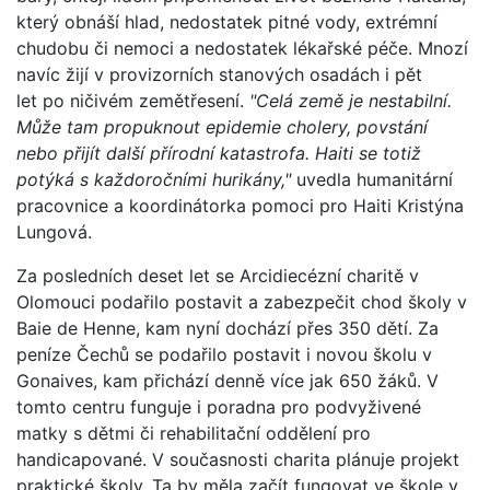
který obnáší hlad, nedostatek pitné vody, extrémní
chudobu či nemoci a nedostatek lékařské péče. Mnozí
navíc žijí v provizorních stanových osadách i pět
let po ničivém zemětřesení.
"Celá země je nestabilní.
Může tam propuknout epidemie cholery, povstání
nebo přijít další přírodní katastrofa. Haiti se totiž
potýká s každoročními hurikány,"
uvedla humanitární
pracovnice a koordinátorka pomoci pro Haiti Kristýna
Lungová.
Za posledních deset let se Arcidiecézní charitě v
Olomouci podařilo postavit a zabezpečit chod školy v
Baie de Henne, kam nyní dochází přes 350 dětí. Za
peníze Čechů se podařilo postavit i novou školu v
Gonaives, kam přichází denně více jak 650 žáků. V
tomto centru funguje i poradna pro podvyživené
matky s dětmi či rehabilitační oddělení pro
handicapované. V současnosti charita plánuje projekt
praktické školy. Ta by měla začít fungovat ve škole v