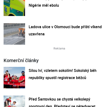
Nigérie měl ebolu
Ladova ulice v Olomouci bude příští víkend
uzavřena
Komerční články
Silou lví, vzletem sokolím! Sokolský běh
republiky spustil registrace běžců
Před Šantovkou se chystá velkolepý
sportovní den. Představí se pětadvacet