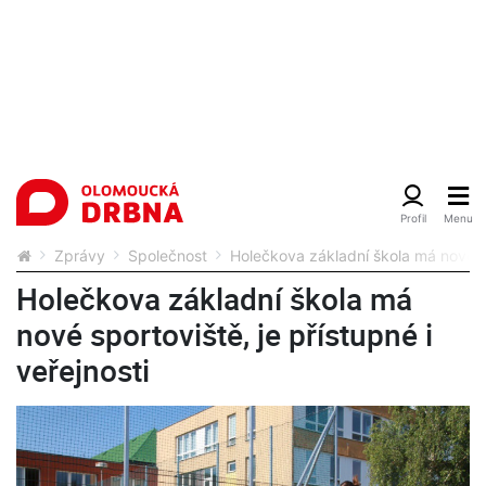
Zprávy
Společnost
Holečkova základní škola má nové spo
Holečkova základní škola má
nové sportoviště, je přístupné i
veřejnosti