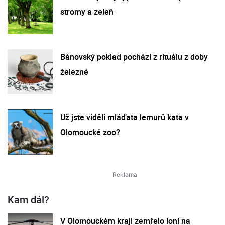
stromy a zeleň
Bánovský poklad pochází z rituálu z doby
železné
Už jste viděli mláďata lemurů kata v
Olomoucké zoo?
Kam dál?
V Olomouckém kraji zemřelo loni na