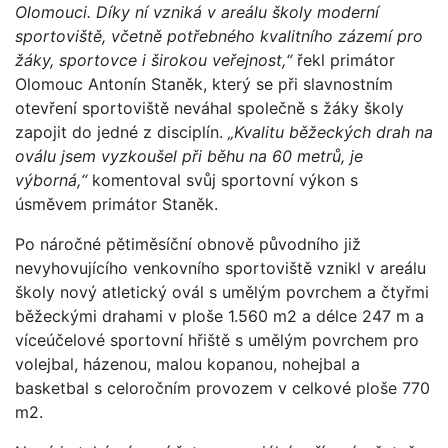
Olomouci. Díky ní vzniká v areálu školy moderní
sportoviště, včetně potřebného kvalitního zázemí pro
žáky, sportovce i širokou veřejnost,“
řekl primátor
Olomouc Antonín Staněk, který se při slavnostním
otevření sportoviště neváhal společně s žáky školy
zapojit do jedné z disciplín.
„Kvalitu běžeckých drah na
oválu jsem vyzkoušel při běhu na 60 metrů, je
výborná,“
komentoval svůj sportovní výkon s
úsměvem primátor Staněk.
Po náročné pětiměsíční obnově původního již
nevyhovujícího venkovního sportoviště vznikl v areálu
školy nový atletický ovál s umělým povrchem a čtyřmi
běžeckými drahami v ploše 1.560 m2 a délce 247 m a
víceúčelové sportovní hřiště s umělým povrchem pro
volejbal, házenou, malou kopanou, nohejbal a
basketbal s celoročním provozem v celkové ploše 770
m2.