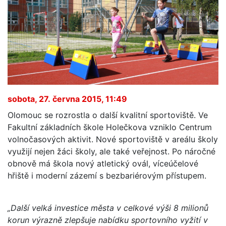
sobota, 27. června 2015, 11:49
Olomouc se rozrostla o další kvalitní sportoviště. Ve
Fakultní základních škole Holečkova vzniklo Centrum
volnočasových aktivit. Nové sportoviště v areálu školy
využijí nejen žáci školy, ale také veřejnost. Po náročné
obnově má škola nový atletický ovál, víceúčelové
hřiště i moderní zázemí s bezbariérovým přístupem.
„Další velká investice města v celkové výši 8 milionů
korun výrazně zlepšuje nabídku sportovního vyžití v