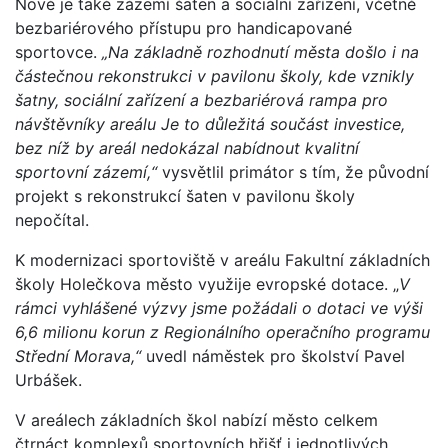
Nové je také zázemí šaten a sociální zařízení, včetně
bezbariérového přístupu pro handicapované
sportovce.
„Na základně rozhodnutí města došlo i na
částečnou rekonstrukci v pavilonu školy, kde vznikly
šatny, sociální zařízení a bezbariérová rampa pro
návštěvníky areálu Je to důležitá součást investice,
bez níž by areál nedokázal nabídnout kvalitní
sportovní zázemí,“
vysvětlil primátor s tím, že původní
projekt s rekonstrukcí šaten v pavilonu školy
nepočítal.
K modernizaci sportoviště v areálu Fakultní základních
školy Holečkova město využije evropské dotace. „
V
rámci vyhlášené výzvy jsme požádali o dotaci ve výši
6,6 milionu korun z Regionálního operačního programu
Střední Morava,“
uvedl náměstek pro školství Pavel
Urbášek.
V areálech základních škol nabízí město celkem
čtrnáct komplexů sportovních hřišť i jednotlivých