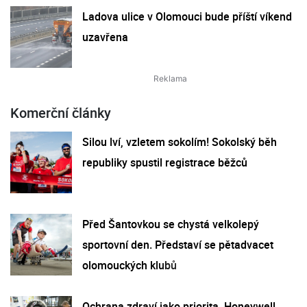
Ladova ulice v Olomouci bude příští víkend
uzavřena
Komerční články
Silou lví, vzletem sokolím! Sokolský běh
republiky spustil registrace běžců
Před Šantovkou se chystá velkolepý
sportovní den. Představí se pětadvacet
olomouckých klubů
Ochrana zdraví jako priorita. Honeywell