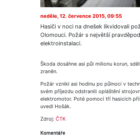
neděle, 12. července 2015, 09:55
Hasiči v noci na dnešek likvidovali p
Olomouci. Požár s největší pravděpo
elektroinstalaci.
Škoda dosáhne asi půl milionu korun, sdě
zraněn.
Požár vznikl asi hodinu po půlnoci v tech
svém příjezdu odstranili opláštění strojov
elektromotor. Poté pomocí tří hasicích pří
uvedl Hošák.
Zdroj:
ČTK
Komentáře