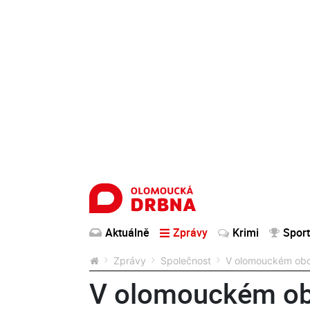
Aktuálně
Zprávy
Krimi
Sport
Zprávy
Společnost
V olomouckém obch
V olomouckém ob