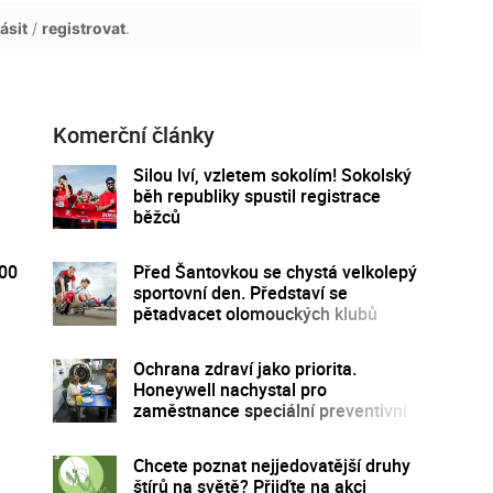
ásit
/
registrovat
.
Komerční články
Silou lví, vzletem sokolím! Sokolský
běh republiky spustil registrace
běžců
300
Před Šantovkou se chystá velkolepý
sportovní den. Představí se
pětadvacet olomouckých klubů
Ochrana zdraví jako priorita.
Honeywell nachystal pro
zaměstnance speciální preventivní
program
Chcete poznat nejjedovatější druhy
štírů na světě? Přijďte na akci