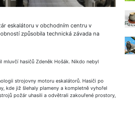
ožár eskalátoru v obchodním centru v
dobností způsobila technická závada na
lil mluvčí hasičů Zdeněk Hošák. Nikdo nebyl
nologii strojovny motoru eskalátorů. Hasiči po
ny, kde již šlehaly plameny a kompletně vyhořel
strojů požár uhasili a odvětrali zakouřené prostory,