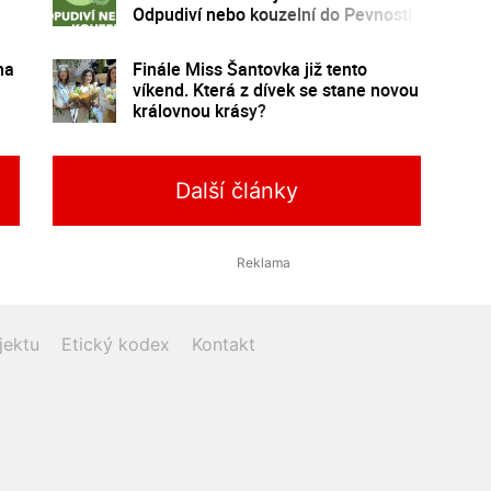
Odpudiví nebo kouzelní do Pevnosti
poznání
na
Finále Miss Šantovka již tento
víkend. Která z dívek se stane novou
královnou krásy?
Další články
jektu
Etický kodex
Kontakt