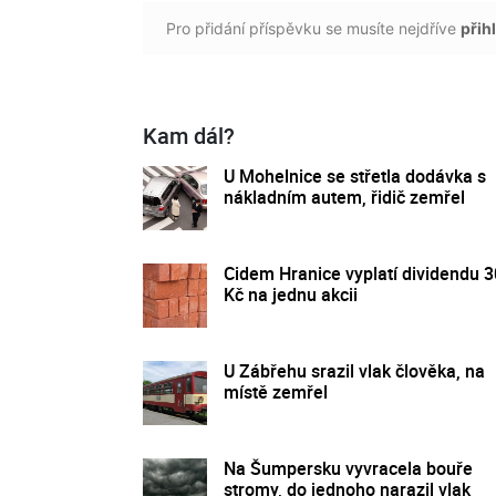
Pro přidání příspěvku se musíte nejdříve
přihl
Kam dál?
U Mohelnice se střetla dodávka s
nákladním autem, řidič zemřel
Cidem Hranice vyplatí dividendu 
Kč na jednu akcii
U Zábřehu srazil vlak člověka, na
místě zemřel
Na Šumpersku vyvracela bouře
stromy, do jednoho narazil vlak