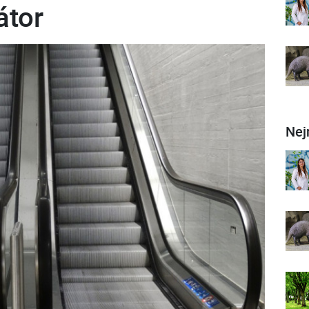
átor
Nej