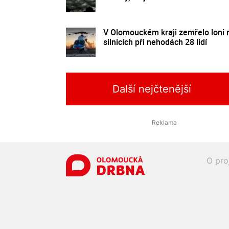
V Olomouckém kraji zemřelo loni 
silnicích při nehodách 28 lidí
Další nejčtenější
O pro