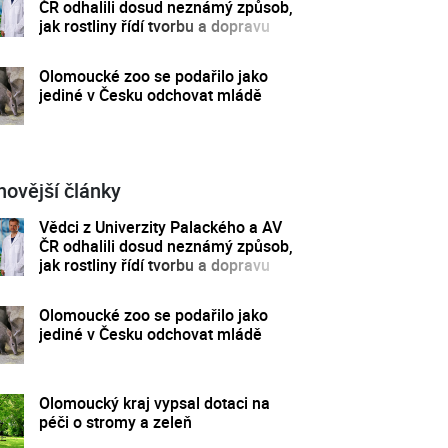
ČR odhalili dosud neznámý způsob,
jak rostliny řídí tvorbu a dopravu
svých hormonů
Olomoucké zoo se podařilo jako
jediné v Česku odchovat mládě
novější články
Vědci z Univerzity Palackého a AV
ČR odhalili dosud neznámý způsob,
jak rostliny řídí tvorbu a dopravu
svých hormonů
Olomoucké zoo se podařilo jako
jediné v Česku odchovat mládě
Olomoucký kraj vypsal dotaci na
péči o stromy a zeleň