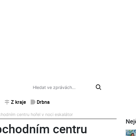
Z kraje
Drbna
odním centru hořel v noci eskalátor
Nej
chodním centru