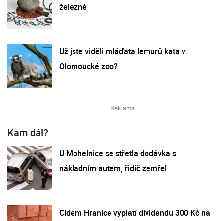
železné
Už jste viděli mláďata lemurů kata v
Olomoucké zoo?
Kam dál?
U Mohelnice se střetla dodávka s
nákladním autem, řidič zemřel
Cidem Hranice vyplatí dividendu 300 Kč na