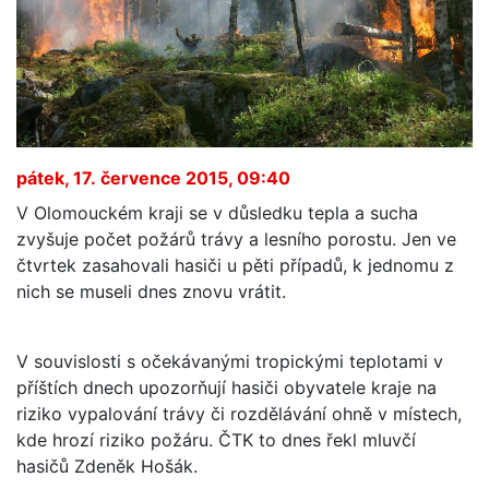
pátek, 17. července 2015, 09:40
V Olomouckém kraji se v důsledku tepla a sucha
zvyšuje počet požárů trávy a lesního porostu. Jen ve
čtvrtek zasahovali hasiči u pěti případů, k jednomu z
nich se museli dnes znovu vrátit.
V souvislosti s očekávanými tropickými teplotami v
příštích dnech upozorňují hasiči obyvatele kraje na
riziko vypalování trávy či rozdělávání ohně v místech,
kde hrozí riziko požáru. ČTK to dnes řekl mluvčí
hasičů Zdeněk Hošák.