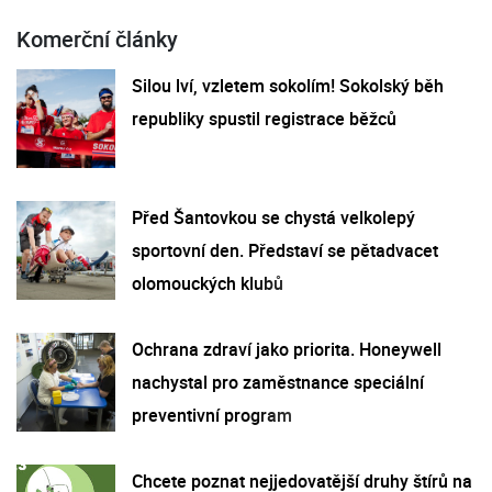
Komerční články
Silou lví, vzletem sokolím! Sokolský běh
republiky spustil registrace běžců
Před Šantovkou se chystá velkolepý
sportovní den. Představí se pětadvacet
olomouckých klubů
Ochrana zdraví jako priorita. Honeywell
nachystal pro zaměstnance speciální
preventivní program
Chcete poznat nejjedovatější druhy štírů na