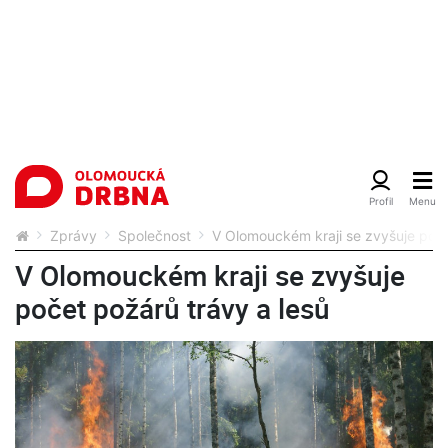
Zprávy
Společnost
V Olomouckém kraji se zvyšuje poče
V Olomouckém kraji se zvyšuje
počet požárů trávy a lesů