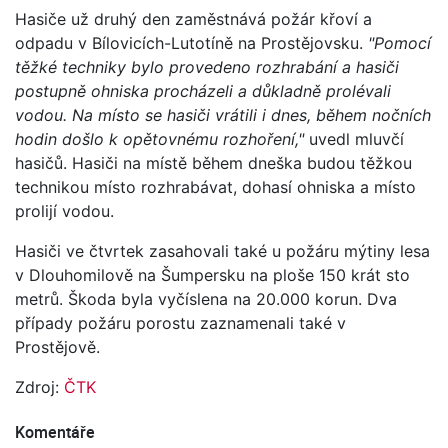
Hasiče už druhý den zaměstnává požár křoví a
odpadu v Bílovicích-Lutotíně na Prostějovsku.
"Pomocí
těžké techniky bylo provedeno rozhrabání a hasiči
postupně ohniska procházeli a důkladně prolévali
vodou. Na místo se hasiči vrátili i dnes, během nočních
hodin došlo k opětovnému rozhoření,"
uvedl mluvčí
hasičů. Hasiči na místě během dneška budou těžkou
technikou místo rozhrabávat, dohasí ohniska a místo
prolijí vodou.
Hasiči ve čtvrtek zasahovali také u požáru mýtiny lesa
v Dlouhomilově na Šumpersku na ploše 150 krát sto
metrů. Škoda byla vyčíslena na 20.000 korun. Dva
případy požáru porostu zaznamenali také v
Prostějově.
Zdroj:
ČTK
Komentáře