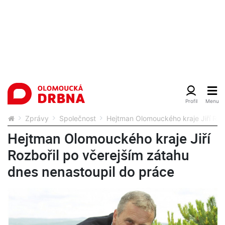
Zprávy
Společnost
Hejtman Olomouckého kraje Jiří Roz
Hejtman Olomouckého kraje Jiří
Rozbořil po včerejším zátahu
dnes nenastoupil do práce