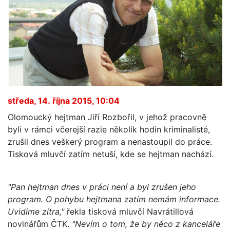
středa, 14. října 2015, 10:04
Olomoucký hejtman Jiří Rozbořil, v jehož pracovně
byli v rámci včerejší razie několik hodin kriminalisté,
zrušil dnes veškerý program a nenastoupil do práce.
Tisková mluvčí zatím netuší, kde se hejtman nachází.
"Pan hejtman dnes v práci není a byl zrušen jeho
program. O pohybu hejtmana zatím nemám informace.
Uvidíme zítra,"
řekla tisková mluvčí Navrátillová
novinářům ČTK.
"Nevím o tom, že by něco z kanceláře