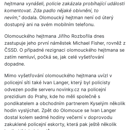
hejtmana vynášeli, p
olicie zakázala probíhající události
komentovat. Zda padlo nějaké obivnění, to
nevím,"
dodala. Olomoucký hejtman není od úterý
dostupný ani na svém mobilním telefonu.
Olomouckého hejtmana Jiřího Rozbořila dnes
zastupuje jeho první náměstek Michael Fisher, rovněž z
ČSSD. O případné rezignaci olomouckého hejtmana se
zatím nemluví, počká se, jak celé vyšetřování
dopadne.
Mimo vyšetřování olomouckého hejtmana uvízl v
policejní síti také Ivan Langer, který byl policisty
odvezen podle serveru novinky.cz na policejní
prezidium do Prahy, kde ho měli společně s
pondikatelem a obchodním partnerem Kyselým několik
hodin vyslýchat. Zpět do Olomouce se Ivan Langer
dostal kolem sedmé hodiny večerní v doprovodu
zakuklené policejní eskorty, která pak ještě několik