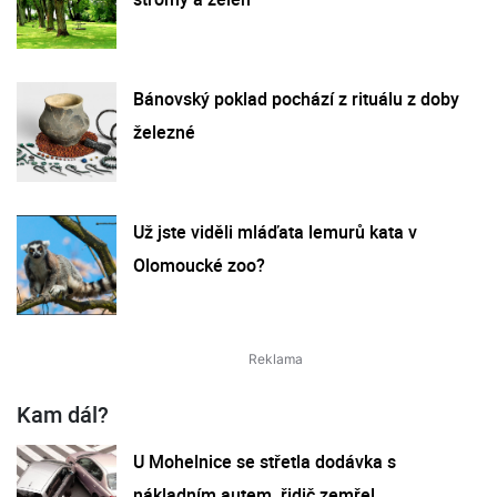
Bánovský poklad pochází z rituálu z doby
železné
Už jste viděli mláďata lemurů kata v
Olomoucké zoo?
Kam dál?
U Mohelnice se střetla dodávka s
nákladním autem, řidič zemřel