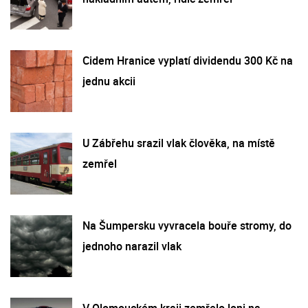
Cidem Hranice vyplatí dividendu 300 Kč na
jednu akcii
U Zábřehu srazil vlak člověka, na místě
zemřel
Na Šumpersku vyvracela bouře stromy, do
jednoho narazil vlak
V Olomouckém kraji zemřelo loni na