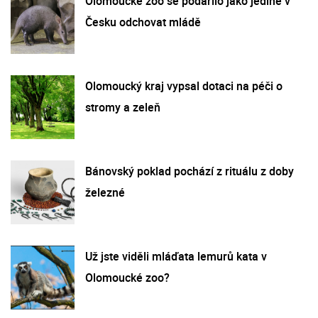
Olomoucké zoo se podařilo jako jediné v
Česku odchovat mládě
Olomoucký kraj vypsal dotaci na péči o
stromy a zeleň
Bánovský poklad pochází z rituálu z doby
železné
Už jste viděli mláďata lemurů kata v
Olomoucké zoo?