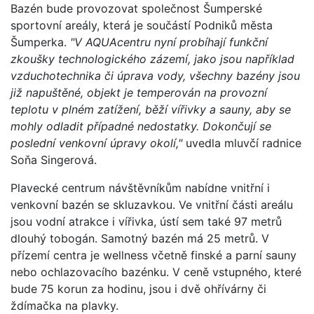
Bazén bude provozovat společnost Šumperské
sportovní areály, která je součástí Podniků města
Šumperka.
"V AQUAcentru nyní probíhají funkční
zkoušky technologického zázemí, jako jsou například
vzduchotechnika či úprava vody, všechny bazény jsou
již napuštěné, objekt je temperován na provozní
teplotu v plném zatížení, běží vířivky a sauny, aby se
mohly odladit případné nedostatky. Dokončují se
poslední venkovní úpravy okolí,"
uvedla mluvčí radnice
Soňa Singerová.
Plavecké centrum návštěvníkům nabídne vnitřní i
venkovní bazén se skluzavkou. Ve vnitřní části areálu
jsou vodní atrakce i vířivka, ústí sem také 97 metrů
dlouhý tobogán. Samotný bazén má 25 metrů. V
přízemí centra je wellness včetně finské a parní sauny
nebo ochlazovacího bazénku. V ceně vstupného, které
bude 75 korun za hodinu, jsou i dvě ohřívárny či
ždímačka na plavky.