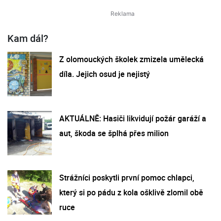
Kam dál?
Z olomouckých školek zmizela umělecká
díla. Jejich osud je nejistý
AKTUÁLNĚ: Hasiči likvidují požár garáží a
aut, škoda se šplhá přes milion
Strážníci poskytli první pomoc chlapci,
který si po pádu z kola ošklivě zlomil obě
ruce