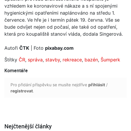
vzhledem ke koronavirové nákaze a s ní spojenými
hygienickými opatřeními naplánováno na středu 1.
července. Ve hře je i termín pátek 19. června. Vše se
bude odvíjet nejen od počasí, ale také od opatření,
která pro koupaliště stanoví vláda, dodala Singerová.
Autoři
ČTK
| Foto
pixabay.com
Štítky
ČR
,
správa
,
stavby
,
rekreace
,
bazén
,
Šumperk
Komentáře
Pro přidání příspěvku se musíte nejdříve
přihlásit
/
registrovat
.
Nejčtenější články