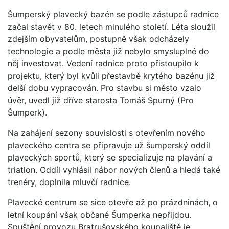
Šumperský plavecký bazén se podle zástupců radnice
začal stavět v 80. letech minulého století. Léta sloužil
zdejším obyvatelům, postupně však odcházely
technologie a podle města již nebylo smysluplné do
něj investovat. Vedení radnice proto přistoupilo k
projektu, který byl kvůli přestavbě krytého bazénu již
delší dobu vypracován. Pro stavbu si město vzalo
úvěr, uvedl již dříve starosta Tomáš Spurný (Pro
Šumperk).
Na zahájení sezony souvislosti s otevřením nového
plaveckého centra se připravuje už šumperský oddíl
plaveckých sportů, který se specializuje na plavání a
triatlon. Oddíl vyhlásil nábor nových členů a hledá také
trenéry, doplnila mluvčí radnice.
Plavecké centrum se sice otevře až po prázdninách, o
letní koupání však občané Šumperka nepřijdou.
Spuštění provozu Bratrušovského koupaliště je