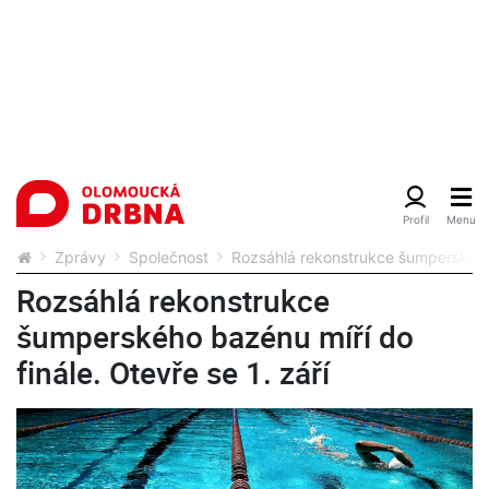
Zprávy
Společnost
Rozsáhlá rekonstrukce šumperského b
Rozsáhlá rekonstrukce
šumperského bazénu míří do
finále. Otevře se 1. září